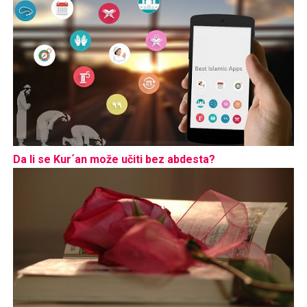
Da li se Kur´an može učiti bez abdesta?