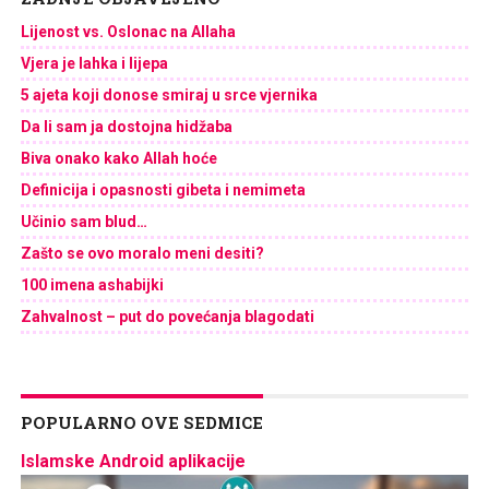
Lijenost vs. Oslonac na Allaha
Vjera je lahka i lijepa
5 ajeta koji donose smiraj u srce vjernika
Da li sam ja dostojna hidžaba
Biva onako kako Allah hoće
Definicija i opasnosti gibeta i nemimeta
Učinio sam blud…
Zašto se ovo moralo meni desiti?
100 imena ashabijki
Zahvalnost – put do povećanja blagodati
POPULARNO OVE SEDMICE
Islamske Android aplikacije