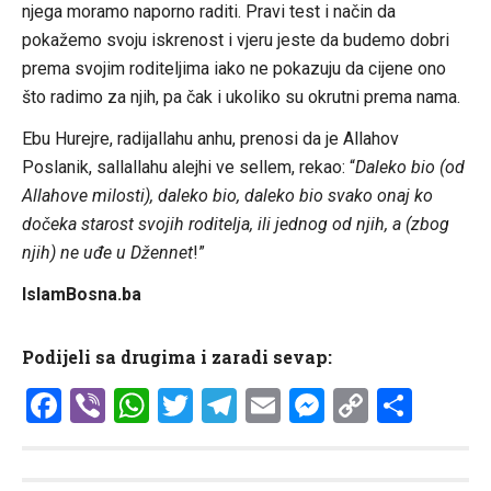
njega moramo naporno raditi. Pravi test i način da
pokažemo svoju iskrenost i vjeru jeste da budemo dobri
prema svojim roditeljima iako ne pokazuju da cijene ono
što radimo za njih, pa čak i ukoliko su okrutni prema nama.
Ebu Hurejre, radijallahu anhu, prenosi da je Allahov
Poslanik, sallallahu alejhi ve sellem, rekao: “
Daleko bio (od
Allahove milosti), daleko bio, daleko bio svako onaj ko
dočeka starost svojih roditelja, ili jednog od njih, a (zbog
njih) ne uđe u Džennet
!”
IslamBosna.ba
Podijeli sa drugima i zaradi sevap:
Facebook
Viber
WhatsApp
Twitter
Telegram
Email
Messenge
Copy
Shar
Link