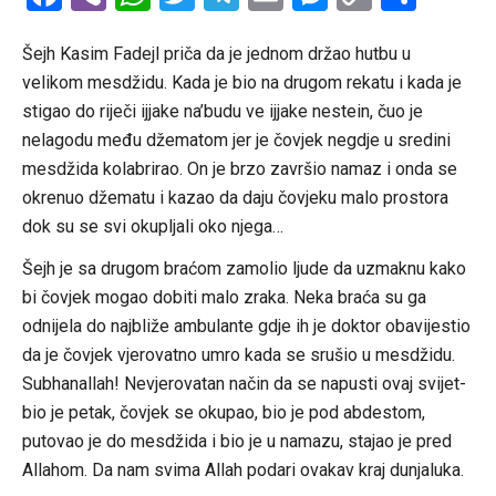
Link
Šejh Kasim Fadejl priča da je jednom držao hutbu u
velikom mesdžidu. Kada je bio na drugom rekatu i kada je
stigao do riječi ijjake na’budu ve ijjake nestein, čuo je
nelagodu među džematom jer je čovjek negdje u sredini
mesdžida kolabrirao. On je brzo završio namaz i onda se
okrenuo džematu i kazao da daju čovjeku malo prostora
dok su se svi okupljali oko njega…
Šejh je sa drugom braćom zamolio ljude da uzmaknu kako
bi čovjek mogao dobiti malo zraka. Neka braća su ga
odnijela do najbliže ambulante gdje ih je doktor obavijestio
da je čovjek vjerovatno umro kada se srušio u mesdžidu.
Subhanallah! Nevjerovatan način da se napusti ovaj svijet-
bio je petak, čovjek se okupao, bio je pod abdestom,
putovao je do mesdžida i bio je u namazu, stajao je pred
Allahom. Da nam svima Allah podari ovakav kraj dunjaluka.