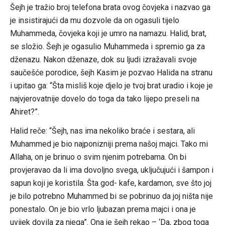
Šejh je tražio broj telefona brata ovog čovjeka i nazvao ga
je insistirajući da mu dozvole da on ogasuli tijelo
Muhammeda, čovjeka koji je umro na namazu. Halid, brat,
se složio. Šejh je ogasulio Muhammeda i spremio ga za
dženazu. Nakon dženaze, dok su ljudi izražavali svoje
saučešće porodice, šejh Kasim je pozvao Halida na stranu
i upitao ga: “Šta misliš koje djelo je tvoj brat uradio i koje je
najvjerovatnije dovelo do toga da tako lijepo preseli na
Ahiret?”.
Halid reče: “Šejh, nas ima nekoliko braće i sestara, ali
Muhammed je bio najponizniji prema našoj majci. Tako mi
Allaha, on je brinuo o svim njenim potrebama. On bi
provjeravao da li ima dovoljno svega, uključujući i šampon i
sapun koji je koristila. Šta god- kafe, kardamon, sve što joj
je bilo potrebno Muhammed bi se pobrinuo da joj ništa nije
ponestalo. On je bio vrlo ljubazan prema majci i ona je
uvijek dovila za njega”. Ona je šejh rekao – ‘Da, zbog toga