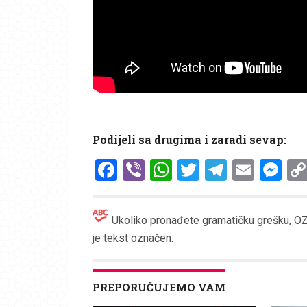
Podijeli sa drugima i zaradi sevap:
Facebook
Viber
WhatsApp
Twitter
Telegr
Emai
Me
Ukoliko pronađete gramatičku grešku, OZN
je tekst označen.
PREPORUČUJEMO VAM