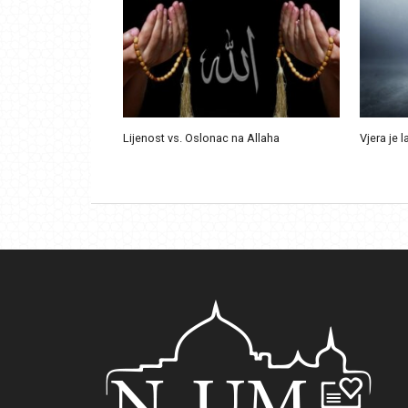
Lijenost vs. Oslonac na Allaha
Vjera je l