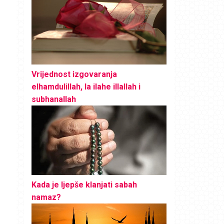
Vrijednost izgovaranja
elhamdulillah, la ilahe illallah i
subhanallah
Kada je ljepše klanjati sabah
namaz?