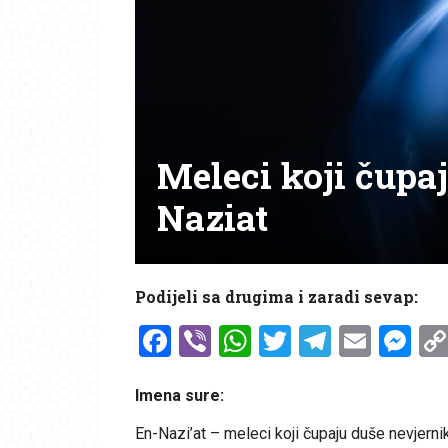
Meleci koji čupa
Naziat
Podijeli sa drugima i zaradi sevap:
Facebook
Viber
WhatsApp
Twitter
Telegr
Emai
Me
Imena sure:
En-Nazi’at – meleci koji čupaju duše nevjerni