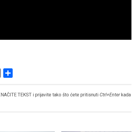
am
l
ssenger
Copy
Share
Link
AČITE TEKST i prijavite tako što ćete pritisnuti
Ctrl+Enter
kada