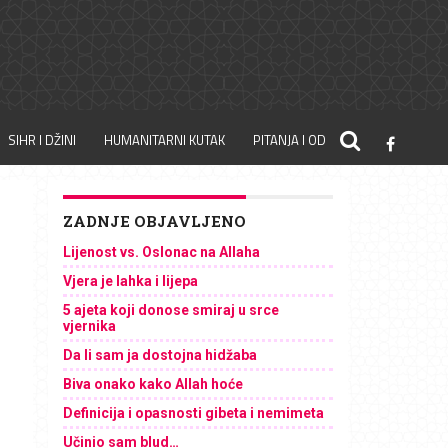
SIHR I DŽINI
HUMANITARNI KUTAK
PITANJA I ODGOVORI
ZADNJE OBJAVLJENO
Lijenost vs. Oslonac na Allaha
Vjera je lahka i lijepa
5 ajeta koji donose smiraj u srce
vjernika
Da li sam ja dostojna hidžaba
Biva onako kako Allah hoće
Definicija i opasnosti gibeta i nemimeta
Učinio sam blud…