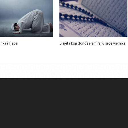
ahka i lijepa
5 ajeta koji donose smiraj u srce vjernika