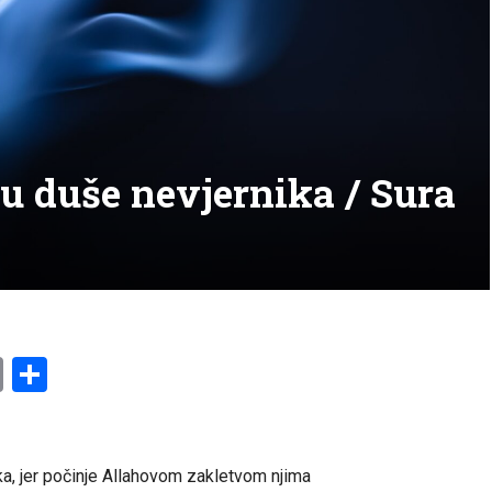
ju duše nevjernika / Sura
am
l
ssenger
Copy
Share
Link
ka, jer počinje Allahovom zakletvom njima