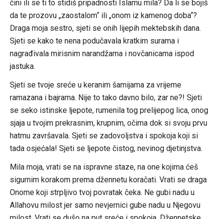
čini ili se ti to stidiš pripadnosti Islamu mila? Da li se bojiš
da te prozovu „zaostalom“ ili „onom iz kamenog doba“?
Draga moja sestro, sjeti se onih lijepih mektebskih dana.
Sjeti se kako te nena podučavala kratkim surama i
nagrađivala mirisnim narandžama i novčanicama ispod
jastuka.
Sjeti se tvoje sreće u keranim šamijama za vrijeme
ramazana i bajrama. Nije to tako davno bilo, zar ne?! Sjeti
se seko istinske ljepote, rumenila tog prelijepog lica, onog
sjaja u tvojim prekrasnim, krupnim, očima dok si svoju prvu
hatmu završavala. Sjeti se zadovoljstva i spokoja koji si
tada osjećala! Sjeti se ljepote čistog, nevinog djetinjstva.
Mila moja, vrati se na ispravne staze, na one kojima ćeš
sigurnim korakom prema džennetu koračati. Vrati se draga
Onome koji strpljivo tvoj povratak čeka. Ne gubi nadu u
Allahovu milost jer samo nevjernici gube nadu u Njegovu
milost. Vrati se dušo na put sreće i spokoja. Džennetske