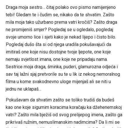
Link
Draga moja sestro… čitaj polako ovo pismo namijenjeno
tebi! Gledam te i čudim se, nikako da te shvatim. Zašto
mila moja tako užurbano prema vatri kročiš? Zašto draga
ne promijeniš smjer? Pogledaj se u ogledalo, pogledaj
svoje umorno lice i sjeti kako je nekad lijepo i čisto bilo.
Pogledaj dušo šta si od njega uradila pokušavajući da
imitiraš one koje nisu dostojne tvoje ljepote, one koje
nemaju svjetlost imana, one koje ne pripadaju nama.
Sestrice moja draga, šminka, puderi, glamurozna odjeća i
sav taj lažni sjaj pretvorile su te u lik iz nekog nemoralnog
filma u kome svakodnevno uloge mijenjaš ali se niti u
jednu ne uklapaš…
Pokušavam da shvatim zašto se toliko trudiš da budeš
kao one koje sigurnim koracima koračaju ka džehenemskoj
vatri? Zašto mila bježiš od svog prelijepog imena, zašto ga
prikrivaš ružnim, nemuslimanskim nadimcima? Da li mi se