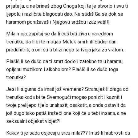
prijatelja, a ne brineš zbog Onoga koji te je stvorio i svu ti
ljepotu i različite blagodati dao. Ne stidiš Ga se dok se
haramom ponižavaš i Njegovu srdžbu izazivaš!!!
Mila moja, zapitaj se da li ćeš biti živa u narednom
trenutku, da li bi te mogao Melek smrti ili Sudnji dan
preduhitriti, a oni su ti bliži nego ta tvoja jaka za vratom.
Plašiš li se dušo da ti smrt dođe i zatekne te u haramu,
opijenu muzikom i alkoholom? Plašiš li se dušo toga
trenutka?
Jesi li sigurna da imaš još vremena? Strahuješ li draga od
trenutka kada bi te Svemogući mogao ponizit i kaznit i
tvoje prelijepo tijelo unakazit, osakatit, a onda ostavit da
još dugo tako patiš tražeći one koji će u tebi insana, a ne
seksualni objekat vidjet?!
Kakav ti je sada osjecaj u srcu mila??? Imaš li hrabrosti da