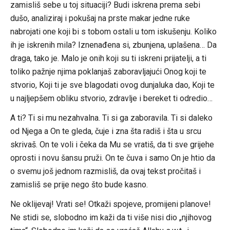
zamisliš sebe u toj situaciji? Budi iskrena prema sebi
dušo, analiziraj i pokušaj na prste makar jedne ruke
nabrojati one koji bi s tobom ostali u tom iskušenju. Koliko
ih je iskrenih mila? Iznenađena si, zbunjena, uplašena… Da
draga, tako je. Malo je onih koji su ti iskreni prijatelji, a ti
toliko pažnje njima poklanjaš zaboravljajući Onog koji te
stvorio, Koji ti je sve blagodati ovog dunjaluka dao, Koji te
u najljepšem obliku stvorio, zdravlje i bereket ti odredio…
A ti? Ti si mu nezahvalna. Ti si ga zaboravila. Ti si daleko
od Njega a On te gleda, čuje i zna šta radiš i šta u srcu
skrivaš. On te voli i čeka da Mu se vratiš, da ti sve grijehe
oprosti i novu šansu pruži. On te čuva i samo On je htio da
o svemu još jednom razmisliš, da ovaj tekst pročitaš i
zamisliš se prije nego što bude kasno.
Ne oklijevaj! Vrati se! Otkaži spojeve, promijeni planove!
Ne stidi se, slobodno im kaži da ti više nisi dio „njihovog