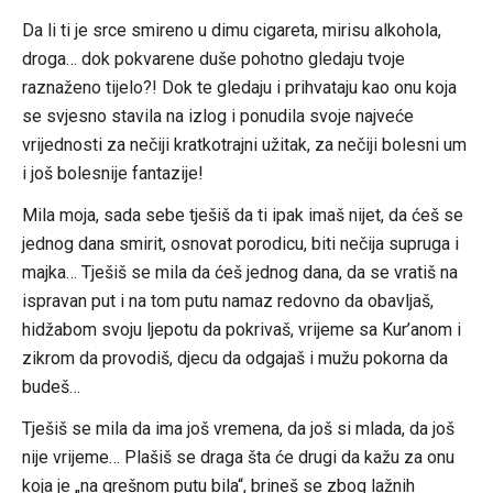
Da li ti je srce smireno u dimu cigareta, mirisu alkohola,
droga… dok pokvarene duše pohotno gledaju tvoje
raznaženo tijelo?! Dok te gledaju i prihvataju kao onu koja
se svjesno stavila na izlog i ponudila svoje najveće
vrijednosti za nečiji kratkotrajni užitak, za nečiji bolesni um
i još bolesnije fantazije!
Mila moja, sada sebe tješiš da ti ipak imaš nijet, da ćeš se
jednog dana smirit, osnovat porodicu, biti nečija supruga i
majka… Tješiš se mila da ćeš jednog dana, da se vratiš na
ispravan put i na tom putu namaz redovno da obavljaš,
hidžabom svoju ljepotu da pokrivaš, vrijeme sa Kur’anom i
zikrom da provodiš, djecu da odgajaš i mužu pokorna da
budeš…
Tješiš se mila da ima još vremena, da još si mlada, da još
nije vrijeme… Plašiš se draga šta će drugi da kažu za onu
koja je „na grešnom putu bila“, brineš se zbog lažnih