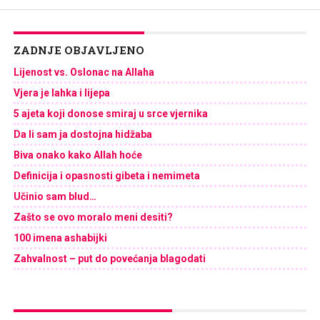
ZADNJE OBJAVLJENO
Lijenost vs. Oslonac na Allaha
Vjera je lahka i lijepa
5 ajeta koji donose smiraj u srce vjernika
Da li sam ja dostojna hidžaba
Biva onako kako Allah hoće
Definicija i opasnosti gibeta i nemimeta
Učinio sam blud…
Zašto se ovo moralo meni desiti?
100 imena ashabijki
Zahvalnost – put do povećanja blagodati