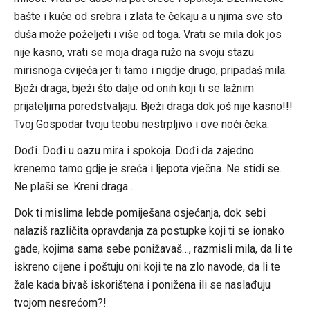
bašte i kuće od srebra i zlata te čekaju a u njima sve sto
duša može poželjeti i više od toga. Vrati se mila dok jos
nije kasno, vrati se moja draga ružo na svoju stazu
mirisnoga cvijeća jer ti tamo i nigdje drugo, pripadaš mila.
Bježi draga, bježi što dalje od onih koji ti se lažnim
prijateljima poredstvaljaju. Bježi draga dok još nije kasno!!!
Tvoj Gospodar tvoju teobu nestrpljivo i ove noći čeka.
Dođi. Dođi u oazu mira i spokoja. Dođi da zajedno
krenemo tamo gdje je sreća i ljepota vječna. Ne stidi se.
Ne plaši se. Kreni draga…
Dok ti mislima lebde pomiješana osjećanja, dok sebi
nalaziš različita opravdanja za postupke koji ti se ionako
gade, kojima sama sebe ponižavaš…, razmisli mila, da li te
iskreno cijene i poštuju oni koji te na zlo navode, da li te
žale kada bivaš iskorištena i ponižena ili se naslađuju
tvojom nesrećom?!