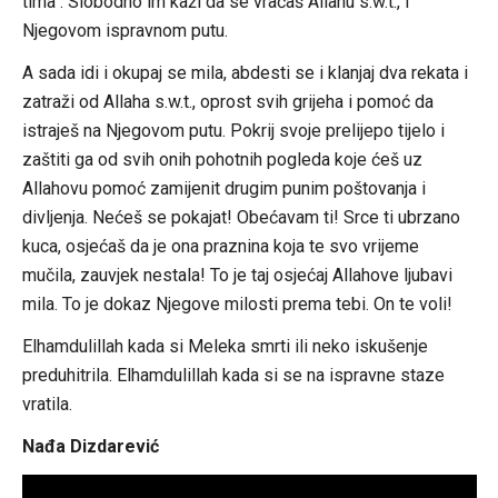
tima“. Slobodno im kaži da se vraćaš Allahu s.w.t., i
Njegovom ispravnom putu.
A sada idi i okupaj se mila, abdesti se i klanjaj dva rekata i
zatraži od Allaha s.w.t., oprost svih grijeha i pomoć da
istraješ na Njegovom putu. Pokrij svoje prelijepo tijelo i
zaštiti ga od svih onih pohotnih pogleda koje ćeš uz
Allahovu pomoć zamijenit drugim punim poštovanja i
divljenja. Nećeš se pokajat! Obećavam ti! Srce ti ubrzano
kuca, osjećaš da je ona praznina koja te svo vrijeme
mučila, zauvjek nestala! To je taj osjećaj Allahove ljubavi
mila. To je dokaz Njegove milosti prema tebi. On te voli!
Elhamdulillah kada si Meleka smrti ili neko iskušenje
preduhitrila. Elhamdulillah kada si se na ispravne staze
vratila.
Nađa Dizdarević