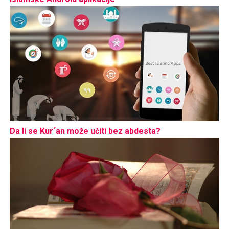
Da li se Kur´an može učiti bez abdesta?