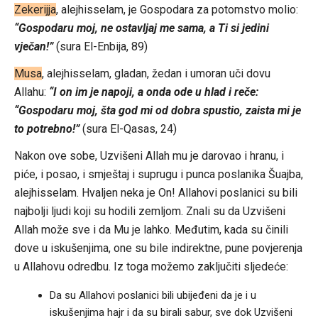
Zekerijja
, alejhisselam, je Gospodara za potomstvo molio:
“Gospodaru moj, ne ostavljaj me sama, a Ti si jedini
vječan!”
(sura El-Enbija, 89)
Musa
, alejhisselam, gladan, žedan i umoran uči dovu
Allahu:
“I on im je napoji, a onda ode u hlad i reče:
“Gospodaru moj, šta god mi od dobra spustio, zaista mi je
to potrebno!”
(sura El-Qasas, 24)
Nakon ove sobe, Uzvišeni Allah mu je darovao i hranu, i
piće, i posao, i smještaj i suprugu i punca poslanika Šuajba,
alejhisselam. Hvaljen neka je On! Allahovi poslanici su bili
najbolji ljudi koji su hodili zemljom. Znali su da Uzvišeni
Allah može sve i da Mu je lahko. Međutim, kada su činili
dove u iskušenjima, one su bile indirektne, pune povjerenja
u Allahovu odredbu. Iz toga možemo zaključiti sljedeće:
Da su Allahovi poslanici bili ubijeđeni da je i u
iskušenjima hajr i da su birali sabur, sve dok Uzvišeni