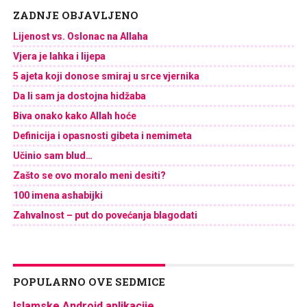
ZADNJE OBJAVLJENO
Lijenost vs. Oslonac na Allaha
Vjera je lahka i lijepa
5 ajeta koji donose smiraj u srce vjernika
Da li sam ja dostojna hidžaba
Biva onako kako Allah hoće
Definicija i opasnosti gibeta i nemimeta
Učinio sam blud…
Zašto se ovo moralo meni desiti?
100 imena ashabijki
Zahvalnost – put do povećanja blagodati
POPULARNO OVE SEDMICE
Islamske Android aplikacije