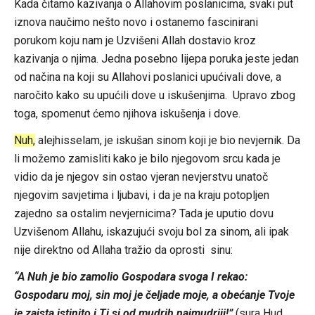
Kada čitamo kazivanja o Allahovim poslanicima, svaki put
iznova naučimo nešto novo i ostanemo fascinirani
porukom koju nam je Uzvišeni Allah dostavio kroz
kazivanja o njima. Jedna posebno lijepa poruka jeste jedan
od načina na koji su Allahovi poslanici upućivali dove, a
naročito kako su upućili dove u iskušenjima. Upravo zbog
toga, spomenut ćemo njihova iskušenja i dove.
Nuh,
alejhisselam, je iskušan sinom koji je bio nevjernik. Da
li možemo zamisliti kako je bilo njegovom srcu kada je
vidio da je njegov sin ostao vjeran nevjerstvu unatoč
njegovim savjetima i ljubavi, i da je na kraju potopljen
zajedno sa ostalim nevjernicima? Tada je uputio dovu
Uzvišenom Allahu, iskazujući svoju bol za sinom, ali ipak
nije direktno od Allaha tražio da oprosti sinu:
“A Nuh je bio zamolio Gospodara svoga I rekao:
Gospodaru moj, sin moj je čeljade moje, a obećanje Tvoje
je zaista istinito i Ti si od mudrih najmudriji!”
(sura Hud,