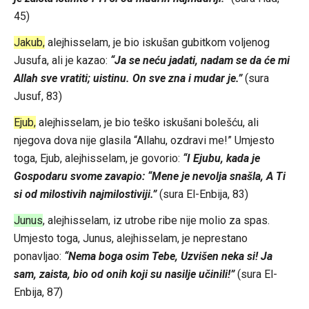
45)
Jakub,
alejhisselam, je bio iskušan gubitkom voljenog
Jusufa, ali je kazao:
“Ja se neću jadati, nadam se da će mi
Allah sve vratiti; uistinu. On sve zna i mudar je.”
(sura
Jusuf, 83)
Ejub,
alejhisselam, je bio teško iskušani bolešću, ali
njegova dova nije glasila “Allahu, ozdravi me!” Umjesto
toga, Ejub, alejhisselam, je govorio:
“I Ejubu, kada je
Gospodaru svome zavapio: “Mene je nevolja snašla, A Ti
si od milostivih najmilostiviji.”
(sura El-Enbija, 83)
Junus
, alejhisselam, iz utrobe ribe nije molio za spas.
Umjesto toga, Junus, alejhisselam, je neprestano
ponavljao:
“Nema boga osim Tebe, Uzvišen neka si! Ja
sam, zaista, bio od onih koji su nasilje učinili!”
(sura El-
Enbija, 87)