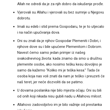
Allah ne odredi da je za njih dobro da iskušenje prođe.
Vjerovali su Allahu i vjerovali su bez sumnje u Njegovu
dobrotu.
Imali su edeb i stid prema Gospodaru, te je to utjecalo
i na način upućivanja dova.
Oni su znali da je njihov Gospodar Plemeniti i Dobri, i
njihove dove su i bile upućene Plemenitom i Dobrom.
Navest ćemo samo jedan primjer iz našeg
svakodnevnog života: kada znamo da smo u društvu
plemenite osobe, ako nosimo tešku kesu dovoljno je
samo da kažemo “Koliko mi je teška kesa.” Tada će
osoba koja nas voli znati da nam je teško i preuzeti će
naš teret, jer neće dozvoliti da se patimo.
U dovama poslanika nije bilo mjesta očaju. Oni su bili
od onih koji nikada nisu gubili nadu u Allahovu milost.
Allahovo zadovoljstvo im je bilo važnije od prestanka