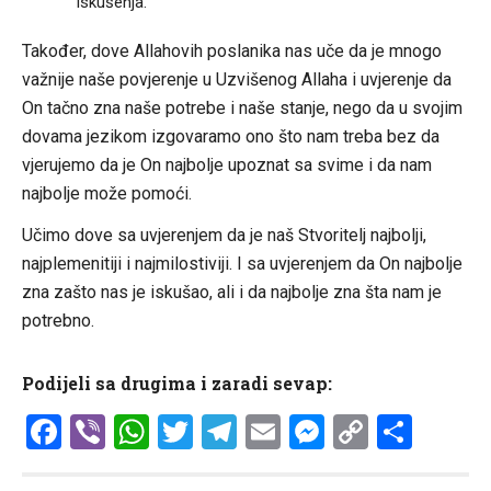
iskušenja.
Također, dove Allahovih poslanika nas uče da je mnogo
važnije naše povjerenje u Uzvišenog Allaha i uvjerenje da
On tačno zna naše potrebe i naše stanje, nego da u svojim
dovama jezikom izgovaramo ono što nam treba bez da
vjerujemo da je On najbolje upoznat sa svime i da nam
najbolje može pomoći.
Učimo dove sa uvjerenjem da je naš Stvoritelj najbolji,
najplemenitiji i najmilostiviji. I sa uvjerenjem da On najbolje
zna zašto nas je iskušao, ali i da najbolje zna šta nam je
potrebno.
Podijeli sa drugima i zaradi sevap:
Facebook
Viber
WhatsApp
Twitter
Telegram
Email
Messenge
Copy
Shar
Link