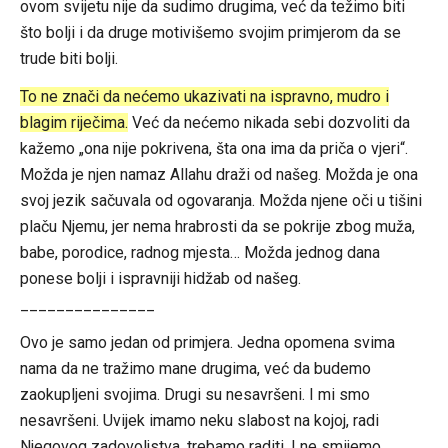
ovom svijetu nije da sudimo drugima, već da težimo biti
što bolji i da druge motivišemo svojim primjerom da se
trude biti bolji.
To ne znači da nećemo ukazivati na ispravno, mudro i
blagim riječima.
Već da nećemo nikada sebi dozvoliti da
kažemo „ona nije pokrivena, šta ona ima da priča o vjeri“.
Možda je njen namaz Allahu draži od našeg. Možda je ona
svoj jezik sačuvala od ogovaranja. Možda njene oči u tišini
plaču Njemu, jer nema hrabrosti da se pokrije zbog muža,
babe, porodice, radnog mjesta… Možda jednog dana
ponese bolji i ispravniji hidžab od našeg.
_______________
Ovo je samo jedan od primjera. Jedna opomena svima
nama da ne tražimo mane drugima, već da budemo
zaokupljeni svojima. Drugi su nesavršeni. I mi smo
nesavršeni. Uvijek imamo neku slabost na kojoj, radi
Njegovog zadovoljstva, trebamo raditi. I ne smijemo