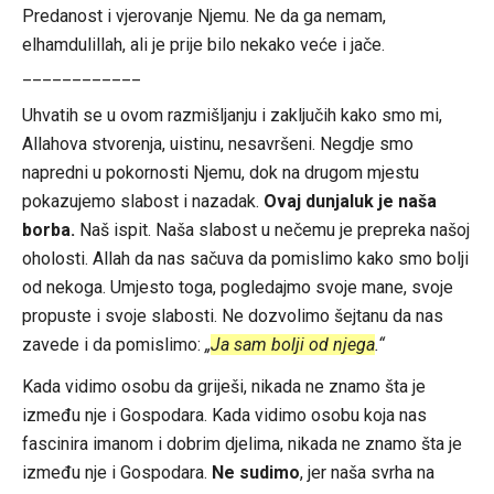
Predanost i vjerovanje Njemu. Ne da ga nemam,
elhamdulillah, ali je prije bilo nekako veće i jače.
____________
Uhvatih se u ovom razmišljanju i zaključih kako smo mi,
Allahova stvorenja, uistinu, nesavršeni. Negdje smo
napredni u pokornosti Njemu, dok na drugom mjestu
pokazujemo slabost i nazadak.
Ovaj dunjaluk je naša
borba.
Naš ispit. Naša slabost u nečemu je prepreka našoj
oholosti. Allah da nas sačuva da pomislimo kako smo bolji
od nekoga. Umjesto toga, pogledajmo svoje mane, svoje
propuste i svoje slabosti. Ne dozvolimo šejtanu da nas
zavede i da pomislimo:
„
Ja sam bolji od njega
.“
Kada vidimo osobu da griješi, nikada ne znamo šta je
između nje i Gospodara. Kada vidimo osobu koja nas
fascinira imanom i dobrim djelima, nikada ne znamo šta je
između nje i Gospodara.
Ne sudimo
, jer naša svrha na