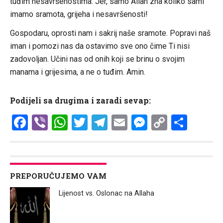
tuđim nesavršenostima. Jer, samo Allah zna koliko sami
imamo sramota, grijeha i nesavršenosti!
Gospodaru, oprosti nam i sakrij naše sramote. Popravi naš
iman i pomozi nas da ostavimo sve ono čime Ti nisi
zadovoljan. Učini nas od onih koji se brinu o svojim
manama i grijesima, a ne o tuđim. Amin.
Podijeli sa drugima i zaradi sevap:
Facebook
Viber
WhatsApp
Twitter
Telegram
Email
Messenge
Copy
Shar
Link
PREPORUČUJEMO VAM
Lijenost vs. Oslonac na Allaha