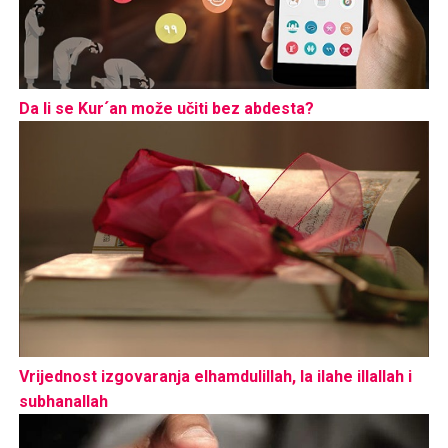
Da li se Kur´an može učiti bez abdesta?
Vrijednost izgovaranja elhamdulillah, la ilahe illallah i
subhanallah