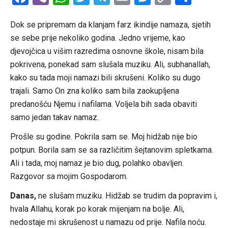
Link
Dok se pripremam da klanjam farz ikindije namaza, sjetih
se sebe prije nekoliko godina. Jedno vrijeme, kao
djevojčica u višim razredima osnovne škole, nisam bila
pokrivena, ponekad sam slušala muziku. Ali, subhanallah,
kako su tada moji namazi bili skrušeni. Koliko su dugo
trajali. Samo On zna koliko sam bila zaokupljena
predanošću Njemu i nafilama. Voljela bih sada obaviti
samo jedan takav namaz.
Prošle su godine. Pokrila sam se. Moj hidžab nije bio
potpun. Borila sam se sa različitim šejtanovim spletkama.
Ali i tada, moj namaz je bio dug, polahko obavljen.
Razgovor sa mojim Gospodarom.
Danas,
ne slušam muziku. Hidžab se trudim da popravim i,
hvala Allahu, korak po korak mijenjam na bolje. Ali,
nedostaje mi skrušenost u namazu od prije. Nafila noću.