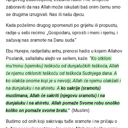
zaboraviti da nas Allah može iskušati baš onim čemu smo
se drugima izrugivali. Nas ili našu djecu.
Kada poželimo drugog spomenuti po grijehu ili propustu,
radije u sebi recimo: „Gospodaru, oprosti i meni i njemu, i
sačuvaj nas sramote na Danu suda.“
Ebu Hurejre, radijellahu anhu, prenosi hadis u kojem Allahov
Poslanik, sallallahu alejhi ve sellem, kaže:
“
Ko otkloni
mu’minu (vjerniku) teškoću od dunjalučkih teškoća, Allah
će njemu otkloniti teškoću od teškoća Sudnjega dana. A
ko olakša onome koji je u nevolji, Allah će njemu olakšati i
na dunjaluku i na ahiretu. A
ko sakrije (sramotu)
muslimana, Allah će sakriti (njegovu sramotu) i na
dunjaluku i na ahiretu. Allah pomaže Svome robu onoliko
koliko on pomaže svome bratu.
”
(Muslim)
Budimo od onih koji sakrivaju tuđe sramote i ne pričaju o