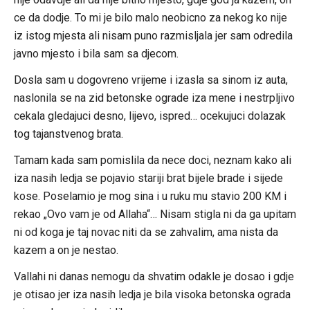
ce da dodje. To mi je bilo malo neobicno za nekog ko nije
iz istog mjesta ali nisam puno razmisljala jer sam odredila
javno mjesto i bila sam sa djecom.
Dosla sam u dogovreno vrijeme i izasla sa sinom iz auta,
naslonila se na zid betonske ograde iza mene i nestrpljivo
cekala gledajuci desno, lijevo, ispred… ocekujuci dolazak
tog tajanstvenog brata.
Tamam kada sam pomislila da nece doci, neznam kako ali
iza nasih ledja se pojavio stariji brat bijele brade i sijede
kose. Poselamio je mog sina i u ruku mu stavio 200 KM i
rekao „Ovo vam je od Allaha“… Nisam stigla ni da ga upitam
ni od koga je taj novac niti da se zahvalim, ama nista da
kazem a on je nestao.
Vallahi ni danas nemogu da shvatim odakle je dosao i gdje
je otisao jer iza nasih ledja je bila visoka betonska ograda