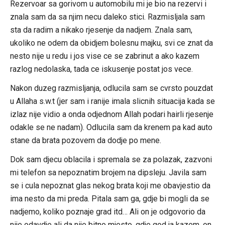
Rezervoar sa gorivom u automobilu mi je bio na rezervi i
znala sam da sa njim necu daleko stici. Razmisljala sam
sta da radim a nikako rjesenje da nadjem. Znala sam,
ukoliko ne odem da obidjem bolesnu majku, svi ce znat da
nesto nije u redu i jos vise ce se zabrinut a ako kazem
razlog nedolaska, tada ce iskusenje postat jos vece.
Nakon duzeg razmisljanja, odlucila sam se cvrsto pouzdat
u Allaha s.w.t (jer sam i ranije imala slicnih situacija kada se
izlaz nije vidio a onda odjednom Allah podari hairli rjesenje
odakle se ne nadam). Odlucila sam da krenem pa kad auto
stane da brata pozovem da dodje po mene.
Dok sam djecu oblacila i spremala se za polazak, zazvoni
mi telefon sa nepoznatim brojem na dipsleju. Javila sam
se i cula nepoznat glas nekog brata koji me obavjestio da
ima nesto da mi preda. Pitala sam ga, gdje bi mogli da se
nadjemo, koliko poznaje grad itd… Ali on je odgovorio da
nije odavdje ali da nije bitno mjesto, gdje god ja kazem, on