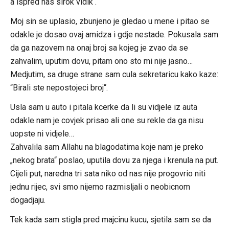
a ispred nas sirok vidik .
Moj sin se uplasio, zbunjeno je gledao u mene i pitao se
odakle je dosao ovaj amidza i gdje nestade. Pokusala sam
da ga nazovem na onaj broj sa kojeg je zvao da se
zahvalim, uputim dovu, pitam ono sto mi nije jasno…
Medjutim, sa druge strane sam cula sekretaricu kako kaze:
“Birali ste nepostojeci broj“.
Usla sam u auto i pitala kcerke da li su vidjele iz auta
odakle nam je covjek prisao ali one su rekle da ga nisu
uopste ni vidjele…
Zahvalila sam Allahu na blagodatima koje nam je preko
„nekog brata“ poslao, uputila dovu za njega i krenula na put.
Cijeli put, naredna tri sata niko od nas nije progovrio niti
jednu rijec, svi smo nijemo razmisljali o neobicnom
dogadjaju.
Tek kada sam stigla pred majcinu kucu, sjetila sam se da