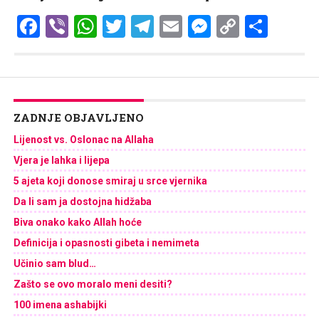
Facebook
Viber
WhatsApp
Twitter
Telegram
Email
Messenge
Copy
Shar
Link
ZADNJE OBJAVLJENO
Lijenost vs. Oslonac na Allaha
Vjera je lahka i lijepa
5 ajeta koji donose smiraj u srce vjernika
Da li sam ja dostojna hidžaba
Biva onako kako Allah hoće
Definicija i opasnosti gibeta i nemimeta
Učinio sam blud…
Zašto se ovo moralo meni desiti?
100 imena ashabijki