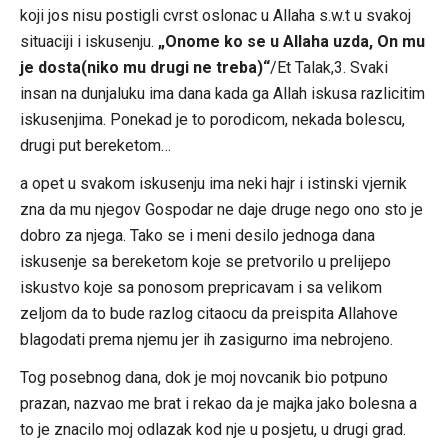
koji jos nisu postigli cvrst oslonac u Allaha s.w.t u svakoj
situaciji i iskusenju.
„Onome ko se u Allaha uzda, On mu
je dosta(niko mu drugi ne treba)“
/Et Talak,3. Svaki
insan na dunjaluku ima dana kada ga Allah iskusa razlicitim
iskusenjima. Ponekad je to porodicom, nekada bolescu,
drugi put bereketom…
a opet u svakom iskusenju ima neki hajr i istinski vjernik
zna da mu njegov Gospodar ne daje druge nego ono sto je
dobro za njega. Tako se i meni desilo jednoga dana
iskusenje sa bereketom koje se pretvorilo u prelijepo
iskustvo koje sa ponosom prepricavam i sa velikom
zeljom da to bude razlog citaocu da preispita Allahove
blagodati prema njemu jer ih zasigurno ima nebrojeno.
Tog posebnog dana, dok je moj novcanik bio potpuno
prazan, nazvao me brat i rekao da je majka jako bolesna a
to je znacilo moj odlazak kod nje u posjetu, u drugi grad.