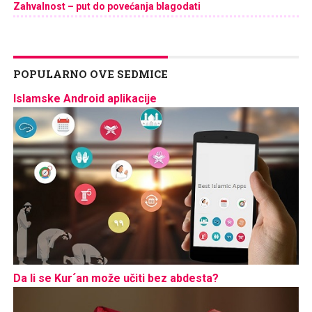
Zahvalnost – put do povećanja blagodati
POPULARNO OVE SEDMICE
Islamske Android aplikacije
Da li se Kur´an može učiti bez abdesta?