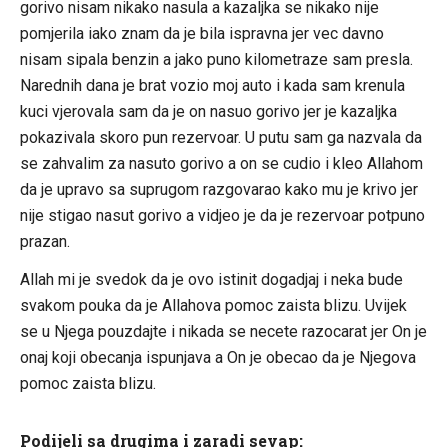
gorivo nisam nikako nasula a kazaljka se nikako nije
pomjerila iako znam da je bila ispravna jer vec davno
nisam sipala benzin a jako puno kilometraze sam presla.
Narednih dana je brat vozio moj auto i kada sam krenula
kuci vjerovala sam da je on nasuo gorivo jer je kazaljka
pokazivala skoro pun rezervoar. U putu sam ga nazvala da
se zahvalim za nasuto gorivo a on se cudio i kleo Allahom
da je upravo sa suprugom razgovarao kako mu je krivo jer
nije stigao nasut gorivo a vidjeo je da je rezervoar potpuno
prazan.
Allah mi je svedok da je ovo istinit dogadjaj i neka bude
svakom pouka da je Allahova pomoc zaista blizu. Uvijek
se u Njega pouzdajte i nikada se necete razocarat jer On je
onaj koji obecanja ispunjava a On je obecao da je Njegova
pomoc zaista blizu.
Podijeli sa drugima i zaradi sevap: