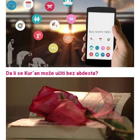
Da li se Kur´an može učiti bez abdesta?