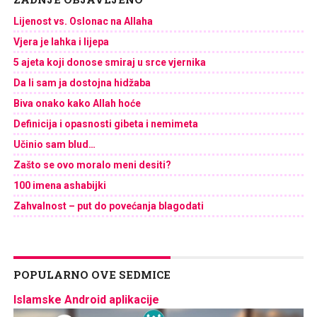
Lijenost vs. Oslonac na Allaha
Vjera je lahka i lijepa
5 ajeta koji donose smiraj u srce vjernika
Da li sam ja dostojna hidžaba
Biva onako kako Allah hoće
Definicija i opasnosti gibeta i nemimeta
Učinio sam blud…
Zašto se ovo moralo meni desiti?
100 imena ashabijki
Zahvalnost – put do povećanja blagodati
POPULARNO OVE SEDMICE
Islamske Android aplikacije