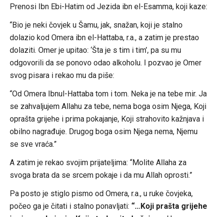
Prenosi Ibn Ebi-Hatim od Jezida ibn el-Esamma, koji kaze:
“Bio je neki čovjek u Šamu, jak, snažan, koji je stalno
dolazio kod Omera ibn el-Hattaba, r.a., a zatim je prestao
dolaziti. Omer je upitao: ‘Šta je s tim i tim’, pa su mu
odgovorili da se ponovo odao alkoholu. I pozvao je Omer
svog pisara i rekao mu da piše:
“Od Omera Ibnul-Hattaba tom i tom. Neka je na tebe mir. Ja
se zahvaljujem Allahu za tebe, nema boga osim Njega, Koji
oprašta grijehe i prima pokajanje, Koji strahovito kažnjava i
obilno nagrađuje. Drugog boga osim Njega nema, Njemu
se sve vraća.”
A zatim je rekao svojim prijateljima: “Molite Allaha za
svoga brata da se srcem pokaje i da mu Allah oprosti.”
Pa posto je stiglo pismo od Omera, r.a., u ruke čovjeka,
počeo ga je čitati i stalno ponavljati:
“…Koji prašta grijehe