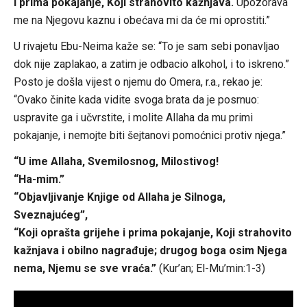
i prima pokajanje, Koji strahovito kažnjava.
Upozorava
me na Njegovu kaznu i obećava mi da će mi oprostiti.”
U rivajetu Ebu-Neima kaže se: “To je sam sebi ponavljao
dok nije zaplakao, a zatim je odbacio alkohol, i to iskreno.”
Posto je došla vijest o njemu do Omera, r.a., rekao je:
“Ovako činite kada vidite svoga brata da je posrnuo:
uspravite ga i učvrstite, i molite Allaha da mu primi
pokajanje, i nemojte biti šejtanovi pomoćnici protiv njega.”
“U ime Allaha, Svemilosnog, Milostivog!
“Ha-mim.”
“Objavljivanje Knjige od Allaha je Silnoga,
Sveznajućeg”,
“Koji oprašta grijehe i prima pokajanje, Koji strahovito
kažnjava i obilno nagrađuje; drugog boga osim Njega
nema, Njemu se sve vraća.”
(Kur’an; El-Mu’min:1-3)