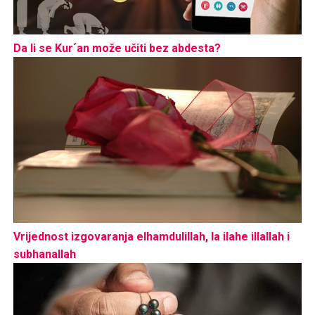
Da li se Kur´an može učiti bez abdesta?
Vrijednost izgovaranja elhamdulillah, la ilahe illallah i
subhanallah