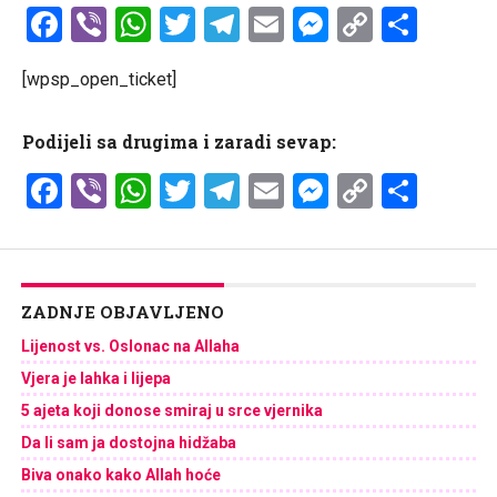
Facebook
Viber
WhatsApp
Twitter
Telegram
Email
Messenge
Copy
Shar
Link
[wpsp_open_ticket]
Podijeli sa drugima i zaradi sevap:
Facebook
Viber
WhatsApp
Twitter
Telegram
Email
Messenge
Copy
Shar
Link
ZADNJE OBJAVLJENO
Lijenost vs. Oslonac na Allaha
Vjera je lahka i lijepa
5 ajeta koji donose smiraj u srce vjernika
Da li sam ja dostojna hidžaba
Biva onako kako Allah hoće