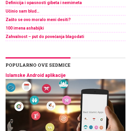
Definicija i opasnosti gibeta i nemimeta
Učinio sam blud…
Zašto se ovo moralo meni desiti?
100 imena ashabijki
Zahvalnost – put do povećanja blagodati
POPULARNO OVE SEDMICE
Islamske Android aplikacije