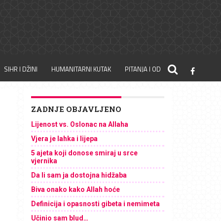
SIHR I DŽINI
HUMANITARNI KUTAK
PITANJA I ODGOVORI
ZADNJE OBJAVLJENO
Lijenost vs. Oslonac na Allaha
Vjera je lahka i lijepa
5 ajeta koji donose smiraj u srce
vjernika
Da li sam ja dostojna hidžaba
Biva onako kako Allah hoće
Definicija i opasnosti gibeta i nemimeta
Učinio sam blud…