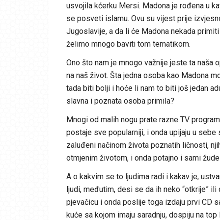
usvojila kćerku Mersi. Madona je rođena u katol
se posveti islamu. Ovu su vijest prije izvjes
Jugoslavije, a da li će Madona nekada primiti i
želimo mnogo baviti tom tematikom.
Ono što nam je mnogo važnije jeste ta naša o
na naš život. Šta jedna osoba kao Madona mož
tada biti bolji i hoće li nam to biti još jedan a
slavna i poznata osoba primila?
Mnogi od malih nogu prate razne TV programe, 
postaje sve popularniji, i onda upijaju u sebe
zaluđeni načinom života poznatih ličnosti, nj
otmjenim životom, i onda potajno i sami žude 
A o kakvim se to ljudima radi i kakav je, ustvar
ljudi, međutim, desi se da ih neko “otkrije” il
pjevačicu i onda poslije toga izdaju prvi CD
kuće sa kojom imaju saradnju, dospiju na top l