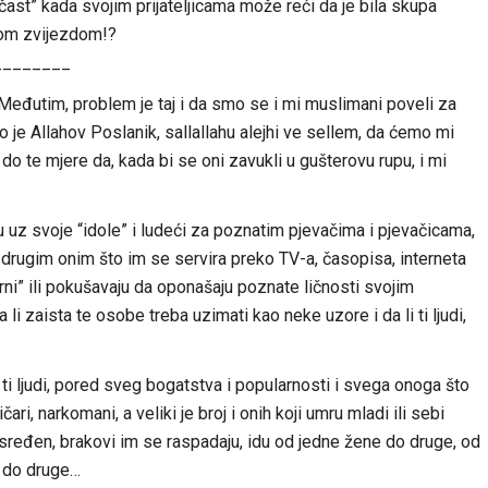
 “čast” kada svojim prijateljicama može reći da je bila skupa
kom zvijezdom!?
________
. Međutim, problem je taj i da smo se i mi muslimani poveli za
je Allahov Poslanik, sallallahu alejhi ve sellem, da ćemo mi
 do te mjere da, kada bi se oni zavukli u gušterovu rupu, i mi
 uz svoje “idole” i ludeći za poznatim pjevačima i pjevačicama,
rugim onim što im se servira preko TV-a, časopisa, interneta
rni” ili pokušavaju da oponašaju poznate ličnosti svojim
li zaista te osobe treba uzimati kao neke uzore i da li ti ljudi,
i ljudi, pored sveg bogatstva i popularnosti i svega onoga što
i, narkomani, a veliki je broj i onih koji umru mladi ili sebi
sređen, brakovi im se raspadaju, idu od jedne žene do druge, od
 do druge…