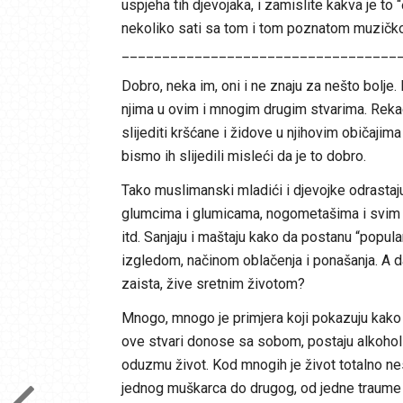
uspjeha tih djevojaka, i zamislite kakva je to
nekoliko sati sa tom i tom poznatom muzič
__________________________________
Dobro, neka im, oni i ne znaju za nešto bolje
njima u ovim i mnogim drugim stvarima. Rekao 
slijediti kršćane i židove u njihovim običajima
bismo ih slijedili misleći da je to dobro.
Tako muslimanski mladići i djevojke odrastaju
glumcima i glumicama, nogometašima i svim d
itd. Sanjaju i maštaju kako da postanu “popula
izgledom, načinom oblačenja i ponašanja. A da 
zaista, žive sretnim životom?
Mnogo, mnogo je primjera koji pokazuju kako t
ove stvari donose sa sobom, postaju alkoholičar
oduzmu život. Kod mnogih je život totalno ne
jednog muškarca do drugog, od jedne traume