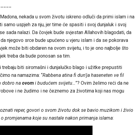
_____
j. Madona, nekada u svom životu iskreno odluči da primi islam i na
i samo uspjeh za nju, jer time će spasiti i svoj dunjaluk i svoj
m se sada nalazi. Da čovjek bude svjestan Allahovih blagodati, da
e da njegovo srce bude upućeno u vjeru islam i da se pokorava
vjek može biti obdaren na ovom svijetu, i to je ono najbolje što
vjek treba da bude ponosan sa tim.
rebaju biti siromašni i dunjalučko blago i užitke prepustiti
učimo na namazima: “
Rabbena atina fi dun’ja haseneten ve fil
m dobro na
ovom
i budućem svijetu…
”? Ovim želimo reći da ne
obove i ne žudimo i ne čeznemo za životima koji nas mogu
oznati reper, govori o svom životu dok se bavio muzikom i živio
 i o promjenama koje su nastale nakon primanja islama
: