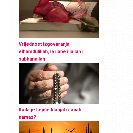
Vrijednost izgovaranja
elhamdulillah, la ilahe illallah i
subhanallah
Kada je ljepše klanjati sabah
namaz?