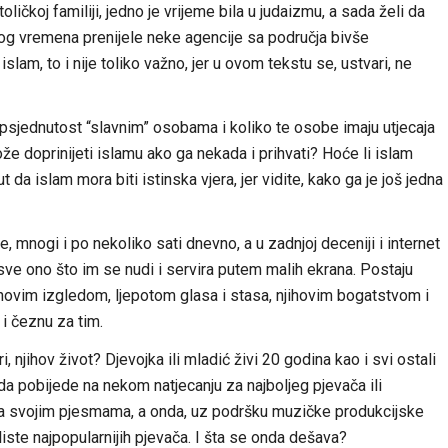
ičkoj familiji, jedno je vrijeme bila u judaizmu, a sada želi da
nog vremena prenijele neke agencije sa područja bivše
slam, to i nije toliko važno, jer u ovom tekstu se, ustvari, ne
psjednutost “slavnim” osobama i koliko te osobe imaju utjecaja
e doprinijeti islamu ako ga nekada i prihvati? Hoće li islam
dut da islam mora biti istinska vjera, jer vidite, kako ga je još jedna
mnogi i po nekoliko sati dnevno, a u zadnjoj deceniji i internet
 sve ono što im se nudi i servira putem malih ekrana. Postaju
ihovim izgledom, ljepotom glasa i stasa, njihovim bogatstvom i
i čeznu za tim.
i, njihov život? Djevojka ili mladić živi 20 godina kao i svi ostali
i da pobijede na nekom natjecanju za najboljeg pjevača ili
 sa svojim pjesmama, a onda, uz podršku muzičke produkcijske
iste najpopularnijih pjevača. I šta se onda dešava?