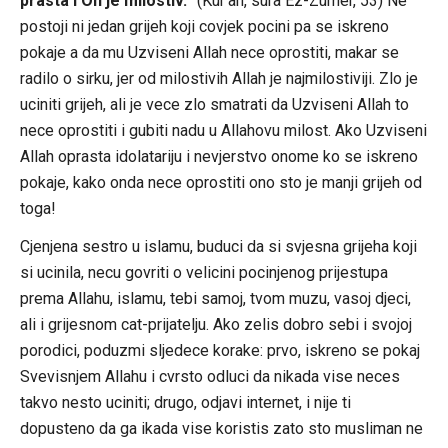
prasta i On je milostiv.
” (Kur’an, sura Ez-Zumer, 53) Ne
postoji ni jedan grijeh koji covjek pocini pa se iskreno
pokaje a da mu Uzviseni Allah nece oprostiti, makar se
radilo o sirku, jer od milostivih Allah je najmilostiviji. Zlo je
uciniti grijeh, ali je vece zlo smatrati da Uzviseni Allah to
nece oprostiti i gubiti nadu u Allahovu milost. Ako Uzviseni
Allah oprasta idolatariju i nevjerstvo onome ko se iskreno
pokaje, kako onda nece oprostiti ono sto je manji grijeh od
toga!
Cjenjena sestro u islamu, buduci da si svjesna grijeha koji
si ucinila, necu govriti o velicini pocinjenog prijestupa
prema Allahu, islamu, tebi samoj, tvom muzu, vasoj djeci,
ali i grijesnom cat-prijatelju. Ako zelis dobro sebi i svojoj
porodici, poduzmi sljedece korake: prvo, iskreno se pokaj
Svevisnjem Allahu i cvrsto odluci da nikada vise neces
takvo nesto uciniti; drugo, odjavi internet, i nije ti
dopusteno da ga ikada vise koristis zato sto musliman ne