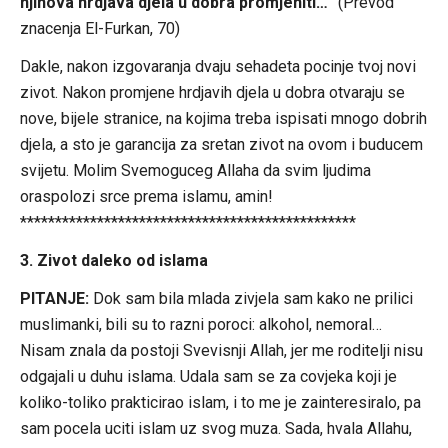
njihova hrdjava djela u dobra promjeniti…
” (Prevod
znacenja El-Furkan, 70)
Dakle, nakon izgovaranja dvaju sehadeta pocinje tvoj novi
zivot. Nakon promjene hrdjavih djela u dobra otvaraju se
nove, bijele stranice, na kojima treba ispisati mnogo dobrih
djela, a sto je garancija za sretan zivot na ovom i buducem
svijetu. Molim Svemoguceg Allaha da svim ljudima
oraspolozi srce prema islamu, amin!
************************************************
3. Zivot daleko od islama
PITANJE:
Dok sam bila mlada zivjela sam kako ne prilici
muslimanki, bili su to razni poroci: alkohol, nemoral…
Nisam znala da postoji Svevisnji Allah, jer me roditelji nisu
odgajali u duhu islama. Udala sam se za covjeka koji je
koliko-toliko prakticirao islam, i to me je zainteresiralo, pa
sam pocela uciti islam uz svog muza. Sada, hvala Allahu,