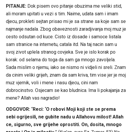
PITANJE:
Dok pisem ovo pitanje obuzima me veliki stid,
ali moram upitati u vezi s tim. Naime, udata sam i imam
djecu, prokleti sejtan prisao mi je sa strane sa koje sam se
najmanje nadala. Zbog obaveznosti zaradjivanja moj muz je
cesto odsutan od kuce. Cisto iz dosade i samoce listala
sam stranice na internetu, catala itd. Na taj nacin sam u
svoj zivot uplela stranog covjeka. Sve je islo korak po
korak: od selama do toga da sam ga mnogo zavoljela.
Sada mislim o njemu, iako se nismo ni vidjeli ni sreli. Znam
da cinim veliki grijeh, znam da sam kriva, tim vise jer je moj
muz vjernik, voli i mene i nasu djecu, cini nam
dobrocinstvo. Osjecam se kao bludnica. Ima li pokajanja za
mene? Allah vas nagradio!
ODGOVOR:
“
Reci: ‘O robovi Moji koji ste se prema
sebi ogrijesili, ne gubite nadu u Allahovu milost! Allah
ce, sigurno, sve grijehe oprostiti. On, dosita, mnogo