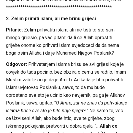
***************************************************
2. Zelim primiti islam, ali me brinu grijesi
Pitanje:
Zelim prihvatiti islam, ali me tisti to sto sam
mnogo grijesio, pa vas pitam: da li ce Allah oprostiti
grijehe onome ko prihvati islam svjedoceci da da nema
boga osim Allaha i da je Muhamed Njegov Poslanik?
Odgovor:
Prihvatanjem islama brisu se svi grijesi koje je
covjek do tada pocinio, bez obzira o cemu se radilo. Imam
Muslim zabiljezio je da je Amr b. Ad kada je htio prihvatiti
islam uvjetovao Poslaniku, saws, to da mu bude
oprosteno sve sto je ucinio kao nevjernik, pa ga je Allahov
Poslanik, saws, upitao: “
O Amre, zar ne znas da prihvatanje
islama brise sve sto je bilo prije njega?!
” Ne samo to, vec
ce Uzviseni Allah, ako bude htio, sve te grijehe, zbog
iskrenog pokajanja, pretvoriti u dobra djela: “
…Allah ce