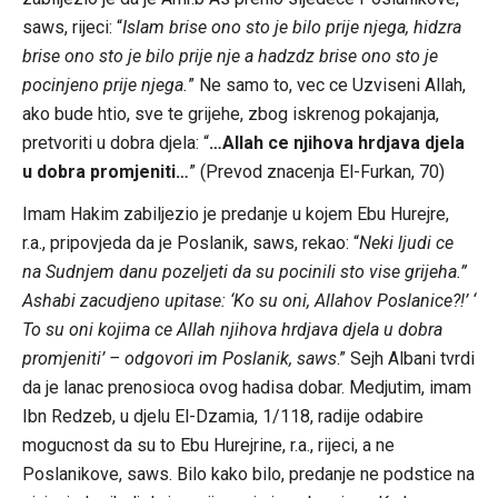
saws, rijeci: “
Islam brise ono sto je bilo prije njega, hidzra
brise ono sto je bilo prije nje a hadzdz brise ono sto je
pocinjeno prije njega.
” Ne samo to, vec ce Uzviseni Allah,
ako bude htio, sve te grijehe, zbog iskrenog pokajanja,
pretvoriti u dobra djela: “
…Allah ce njihova hrdjava djela
u dobra promjeniti…
” (Prevod znacenja El-Furkan, 70)
Imam Hakim zabiljezio je predanje u kojem Ebu Hurejre,
r.a., pripovjeda da je Poslanik, saws, rekao: “
Neki ljudi ce
na Sudnjem danu pozeljeti da su pocinili sto vise grijeha.”
Ashabi zacudjeno upitase: ‘Ko su oni, Allahov Poslanice?!’ ‘
To su oni kojima ce Allah njihova hrdjava djela u dobra
promjeniti’ – odgovori im Poslanik, saws
.” Sejh Albani tvrdi
da je lanac prenosioca ovog hadisa dobar. Medjutim, imam
Ibn Redzeb, u djelu El-Dzamia, 1/118, radije odabire
mogucnost da su to Ebu Hurejrine, r.a., rijeci, a ne
Poslanikove, saws. Bilo kako bilo, predanje ne podstice na