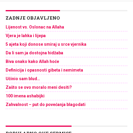
ZADNJE OBJAVLJENO
Lijenost vs. Oslonac na Allaha
Vjera je lahka i lijepa
5 ajeta koji donose smiraj u srce vjernika
Da li sam ja dostojna hidžaba
Biva onako kako Allah hoće
Definicija i opasnosti gibeta i nemimeta
Učinio sam blud…
Zašto se ovo moralo meni desiti?
100 imena ashabijki
Zahvalnost – put do povećanja blagodati