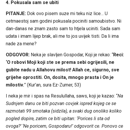
4. Pokusala sam se ubiti
PITANJE:
Dok ovo pisem suze mi teku niz lice… U
cetrnaestoj sam godini pokusala pociniti samoubistvo. Ni
dan-danas ne znam zasto sam to htjela uciniti. Sada sam
udata i imam lijep brak, ali me to jos uvijek tisti. Da li ima
nade za mene?
ODGOVOR:
Neka je slavljen Gospodar, Koji je rekao: “
Reci:
‘O robovi Moji koji ste se prema sebi ogrijesili, ne
gubite nadu u Allahovu milost! Allah ce, sigurno, sve
grijehe oprostiti. On, dosita, mnogo prasta i On je
milostiv.
” (Kur’an, sura Ez-Zumer, 53)
I neka je mir i spas na Resulullaha, saws, koji je kazao: “
Na
Sudnjem danu ce biti pozvan covjek ispred kojeg ce se
razmotati 99 smotaka (sidzila), a svaki dug onoliko koliko
pogled dopire, zatim ce biti upitan: ‘Porices li sta od
ovoga?’ ‘Ne poricem, Gospodaru!’ odgovorit ce. Ponovo ce