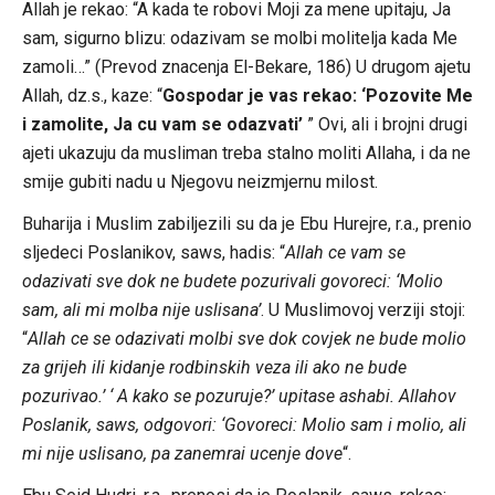
Allah je rekao: “A kada te robovi Moji za mene upitaju, Ja
sam, sigurno blizu: odazivam se molbi molitelja kada Me
zamoli…” (Prevod znacenja El-Bekare, 186) U drugom ajetu
Allah, dz.s., kaze: “
Gospodar je vas rekao: ‘Pozovite Me
i zamolite, Ja cu vam se odazvati’
” Ovi, ali i brojni drugi
ajeti ukazuju da musliman treba stalno moliti Allaha, i da ne
smije gubiti nadu u Njegovu neizmjernu milost.
Buharija i Muslim zabiljezili su da je Ebu Hurejre, r.a., prenio
sljedeci Poslanikov, saws, hadis: “
Allah ce vam se
odazivati sve dok ne budete pozurivali govoreci: ‘Molio
sam, ali mi molba nije uslisana’
. U Muslimovoj verziji stoji:
“
Allah ce se odazivati molbi sve dok covjek ne bude molio
za grijeh ili kidanje rodbinskih veza ili ako ne bude
pozurivao.’ ‘ A kako se pozuruje?’ upitase ashabi. Allahov
Poslanik, saws, odgovori: ‘Govoreci: Molio sam i molio, ali
mi nije uslisano, pa zanemrai ucenje dove
“.