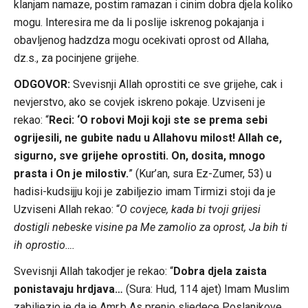
klanjam namaze, postim ramazan i cinim dobra djela koliko
mogu. Interesira me da li poslije iskrenog pokajanja i
obavljenog hadzdza mogu ocekivati oprost od Allaha,
dz.s., za pocinjene grijehe.
ODGOVOR:
Svevisnji Allah oprostiti ce sve grijehe, cak i
nevjerstvo, ako se covjek iskreno pokaje. Uzviseni je
rekao: “
Reci: ‘O robovi Moji koji ste se prema sebi
ogrijesili, ne gubite nadu u Allahovu milost! Allah ce,
sigurno, sve grijehe oprostiti. On, dosita, mnogo
prasta i On je milostiv.
” (Kur’an, sura Ez-Zumer, 53) u
hadisi-kudsijju koji je zabiljezio imam Tirmizi stoji da je
Uzviseni Allah rekao: “
O covjece, kada bi tvoji grijesi
dostigli nebeske visine pa Me zamolio za oprost, Ja bih ti
ih oprostio….
Svevisnji Allah takodjer je rekao: “
Dobra djela zaista
ponistavaju hrdjava…
(Sura: Hud, 114 ajet) Imam Muslim
zabiljezio je da je Amr.b As prenio sljedece Poslanikove,