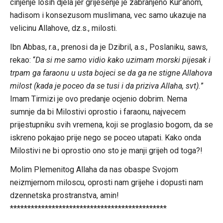
cinjenje losih djela jer grijesenje je zabranjeno Kur’anom,
hadisom i konsezusom muslimana, vec samo ukazuje na
velicinu Allahove, dz.s., milosti.
Ibn Abbas, r.a., prenosi da je Dzibril, a.s., Poslaniku, saws,
rekao: “
Da si me samo vidio kako uzimam morski pijesak i
trpam ga faraonu u usta bojeci se da ga ne stigne Allahova
milost (kada je poceo da se tusi i da priziva Allaha, svt).
”
Imam Tirmizi je ovo predanje ocjenio dobrim. Nema
sumnje da bi Milostivi oprostio i faraonu, najvecem
prijestupniku svih vremena, koji se proglasio bogom, da se
iskreno pokajao prije nego se poceo utapati. Kako onda
Milostivi ne bi oprostio ono sto je manji grijeh od toga?!
Molim Plemenitog Allaha da nas obaspe Svojom
neizmjernom miloscu, oprosti nam grijehe i dopusti nam
dzennetska prostranstva, amin!
*********************************************