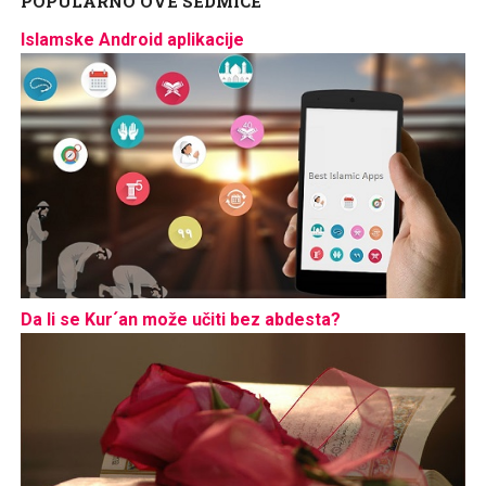
POPULARNO OVE SEDMICE
Islamske Android aplikacije
Da li se Kur´an može učiti bez abdesta?