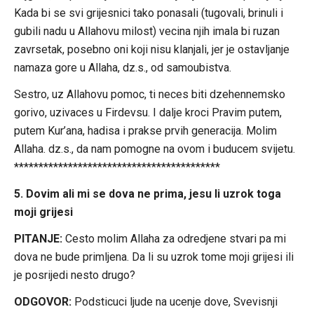
Kada bi se svi grijesnici tako ponasali (tugovali, brinuli i
gubili nadu u Allahovu milost) vecina njih imala bi ruzan
zavrsetak, posebno oni koji nisu klanjali, jer je ostavljanje
namaza gore u Allaha, dz.s., od samoubistva.
Sestro, uz Allahovu pomoc, ti neces biti dzehennemsko
gorivo, uzivaces u Firdevsu. I dalje kroci Pravim putem,
putem Kur’ana, hadisa i prakse prvih generacija. Molim
Allaha. dz.s., da nam pomogne na ovom i buducem svijetu.
******************************************
5. Dovim ali mi se dova ne prima, jesu li uzrok toga
moji grijesi
PITANJE:
Cesto molim Allaha za odredjene stvari pa mi
dova ne bude primljena. Da li su uzrok tome moji grijesi ili
je posrijedi nesto drugo?
ODGOVOR:
Podsticuci ljude na ucenje dove, Svevisnji