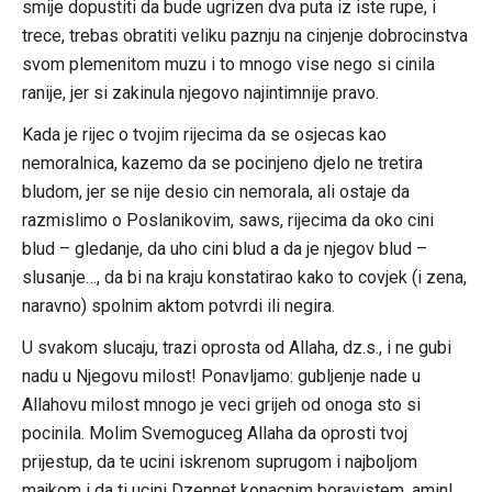
smije dopustiti da bude ugrizen dva puta iz iste rupe, i
trece, trebas obratiti veliku paznju na cinjenje dobrocinstva
svom plemenitom muzu i to mnogo vise nego si cinila
ranije, jer si zakinula njegovo najintimnije pravo.
Kada je rijec o tvojim rijecima da se osjecas kao
nemoralnica, kazemo da se pocinjeno djelo ne tretira
bludom, jer se nije desio cin nemorala, ali ostaje da
razmislimo o Poslanikovim, saws, rijecima da oko cini
blud – gledanje, da uho cini blud a da je njegov blud –
slusanje…, da bi na kraju konstatirao kako to covjek (i zena,
naravno) spolnim aktom potvrdi ili negira.
U svakom slucaju, trazi oprosta od Allaha, dz.s., i ne gubi
nadu u Njegovu milost! Ponavljamo: gubljenje nade u
Allahovu milost mnogo je veci grijeh od onoga sto si
pocinila. Molim Svemoguceg Allaha da oprosti tvoj
prijestup, da te ucini iskrenom suprugom i najboljom
majkom i da ti ucini Dzennet konacnim boravistem, amin!