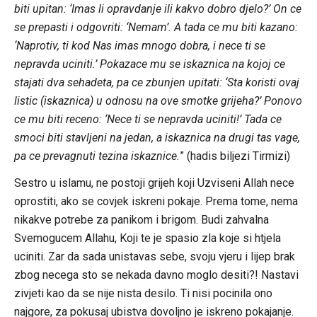
biti upitan: ‘Imas li opravdanje ili kakvo dobro djelo?’ On ce
se prepasti i odgovriti: ‘Nemam’. A tada ce mu biti kazano:
‘Naprotiv, ti kod Nas imas mnogo dobra, i nece ti se
nepravda uciniti.’ Pokazace mu se iskaznica na kojoj ce
stajati dva sehadeta, pa ce zbunjen upitati: ‘Sta koristi ovaj
listic (iskaznica) u odnosu na ove smotke grijeha?’ Ponovo
ce mu biti receno: ‘Nece ti se nepravda uciniti!’ Tada ce
smoci biti stavljeni na jedan, a iskaznica na drugi tas vage,
pa ce prevagnuti tezina iskaznice.
” (hadis biljezi Tirmizi)
Sestro u islamu, ne postoji grijeh koji Uzviseni Allah nece
oprostiti, ako se covjek iskreni pokaje. Prema tome, nema
nikakve potrebe za panikom i brigom. Budi zahvalna
Svemogucem Allahu, Koji te je spasio zla koje si htjela
uciniti. Zar da sada unistavas sebe, svoju vjeru i lijep brak
zbog necega sto se nekada davno moglo desiti?! Nastavi
zivjeti kao da se nije nista desilo. Ti nisi pocinila ono
najgore, za pokusaj ubistva dovoljno je iskreno pokajanje.