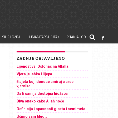
SIHR I DŽINI
HUMANITARNI KUTAK
PITANJA I ODGOVORI
ZADNJE OBJAVLJENO
Lijenost vs. Oslonac na Allaha
Vjera je lahka i lijepa
5 ajeta koji donose smiraj u srce
vjernika
Da li sam ja dostojna hidžaba
Biva onako kako Allah hoće
Definicija i opasnosti gibeta i nemimeta
Učinio sam blud…