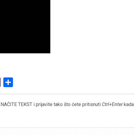
am
l
ssenger
Copy
Share
Link
AČITE TEKST i prijavite tako što ćete pritisnuti
Ctrl+Enter
kada