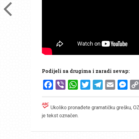
Podijeli sa drugima i zaradi sevap:
Facebook
Viber
WhatsApp
Twitter
Telegr
Emai
Me
Ukoliko pronađete gramatičku grešku, OZN
je tekst označen.