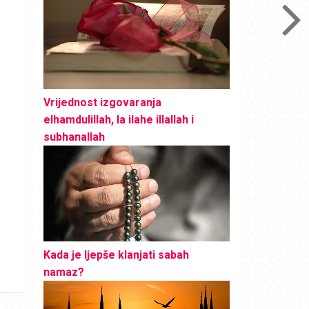
Vrijednost izgovaranja
elhamdulillah, la ilahe illallah i
subhanallah
Kada je ljepše klanjati sabah
namaz?