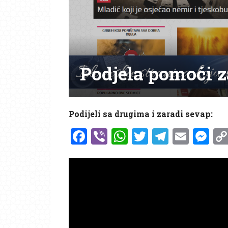
Podjela pomoći z
Podijeli sa drugima i zaradi sevap:
Facebook
Viber
WhatsApp
Twitter
Telegr
Emai
Me