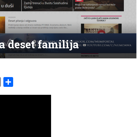
a deset familija
am
l
ssenger
Copy
Share
Link