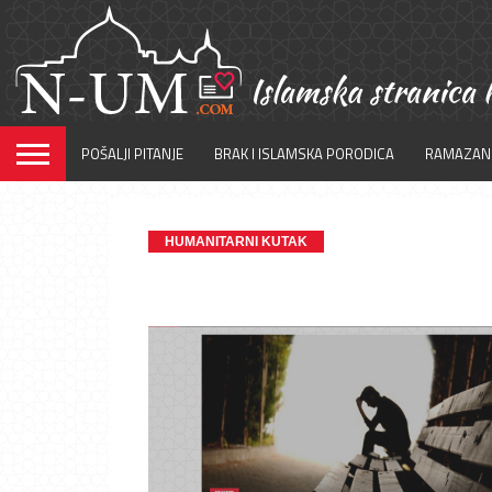
POŠALJI PITANJE
BRAK I ISLAMSKA PORODICA
RAMAZAN
HUMANITARNI KUTAK