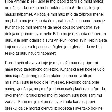
Hiba Ammar piše: Kada je moj babo zaprosio moju majku,
odlučio je da joj kao mehr pokloni suru Ali-Imran, koju je
naučio napamet. A kada je moj muž htio da zaprosi mene,
moj babo mu je rekao da će morati naučiti napamet suru iz
Kur’ana kao moj mehr, te da neće doći do vjenčanja sve
dok ja ne primim svoj mehr. Babo mi je rekao da odaberem
suru, a ja sam odabrala suru An-Nur. Pored svih lijepih ajeta
koji se nalaze u toj suri, naočigled je izgledalo da će biti
teško tu suru naučiti napamet.
Pored svih obaveza koje je moj muž imao da pripremi
naše novo zajedničko gnijezdo, Kur’anski ajeti koje je učio
nisu napuštali mog muža i stalno su mu se vrtili po
mislima i suru je učio cijeli mjesec. Nekoliko dana prije
našeg vjenčanja, moj muž je došao našoj kući da mi “preda
svoj mehr” i prouči pred mojim babom suru koju sam mu
zadala. Babo mu je rekao da svaki puta kada napravi
grešku, da će morati krenuti iz početka i sve tako dok ne