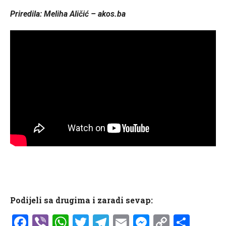
Priredila: Meliha Aličić – akos.ba
Podijeli sa drugima i zaradi sevap:
Facebook
Viber
WhatsApp
Twitter
Telegram
Email
Messenge
Copy
Shar