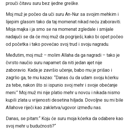
prouči čitavu suru bez ijedne greške.
Moj muž je počeo da uči suru An-Nur sa svojim mehkim i
lijepim glasom tako da taj momenat nikad neću zaboraviti.
Moja majka i ja smo se na momenat zgledale i smijale
nadajući se da će moj muž da pogriješi, kako bi opet počeo
od početka i tako povećao svoj trud i svoju nagradu.
Međutim, moj muž – molim Allaha da ga nagradi – tako je
čvrsto naučio suru napamet da niti jedan ajet nije
zaboravio. Kada je završio učenje, babo mu je prišao i
zagrlio ga, te mu kazao: “Danas ću da udam svoju kćerku
za tebe, nakon što si ispunio svoj mehr i svoje obećanje
meni.” Moj muž mi nije platio mehr u novcu i nikada nismo
kupili zlata u vrijenosti desetina hiljada. Dovoljne su mi bile
Allahove riječi kao zakletva/ugovor između nas.
Danas, se pitam:“ Koju će suru moja kćerka da odabere kao
svoj mehr u budućnosti?“