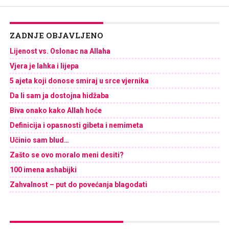
ZADNJE OBJAVLJENO
Lijenost vs. Oslonac na Allaha
Vjera je lahka i lijepa
5 ajeta koji donose smiraj u srce vjernika
Da li sam ja dostojna hidžaba
Biva onako kako Allah hoće
Definicija i opasnosti gibeta i nemimeta
Učinio sam blud…
Zašto se ovo moralo meni desiti?
100 imena ashabijki
Zahvalnost – put do povećanja blagodati