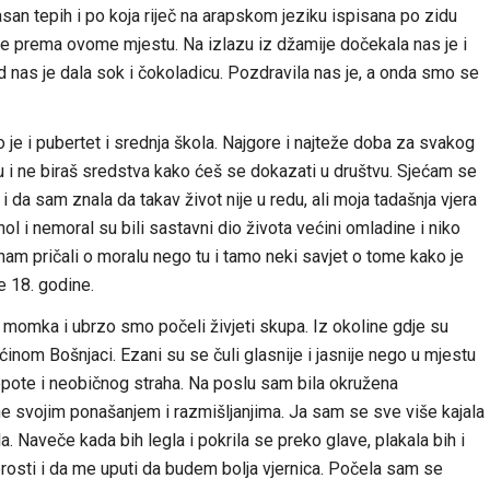
asan tepih i po koja riječ na arapskom jeziku ispisana po zidu
je prema ovome mjestu. Na izlazu iz džamije dočekala nas je i
nas je dala sok i čokoladicu. Pozdravila nas je, a onda smo se
je i pubertet i srednja škola. Najgore i najteže doba za svakog
 i ne biraš sredstva kako ćeš se dokazati u društvu. Sjećam se
i da sam znala da takav život nije u redu, ali moja tadašnja vjera
ol i nemoral su bili sastavni dio života većini omladine i niko
 nam pričali o moralu nego tu i tamo neki savjet o tome kako je
je 18. godine.
momka i ubrzo smo počeli živjeti skupa. Iz okoline gdje su
nom Bošnjaci. Ezani su se čuli glasnije i jasnije nego u mjestu
jepote i neobičnog straha. Na poslu sam bila okružena
ne svojim ponašanjem i razmišljanjima. Ja sam se sve više kajala
. Naveče kada bih legla i pokrila se preko glave, plakala bih i
prosti i da me uputi da budem bolja vjernica. Počela sam se