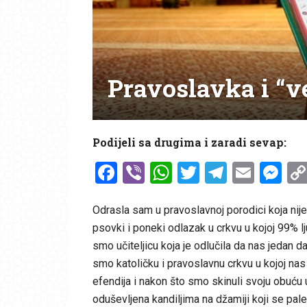
Pravoslavka i “v
Podijeli sa drugima i zaradi sevap:
Facebook
Viber
WhatsApp
Twitter
Telegr
Emai
Me
Odrasla sam u pravoslavnoj porodici koja nij
psovki i poneki odlazak u crkvu u kojoj 99% lj
smo učiteljicu koja je odlučila da nas jedan 
smo katoličku i pravoslavnu crkvu u kojoj nas
efendija i nakon što smo skinuli svoju obuću
oduševljena kandiljima na džamiji koji se pa