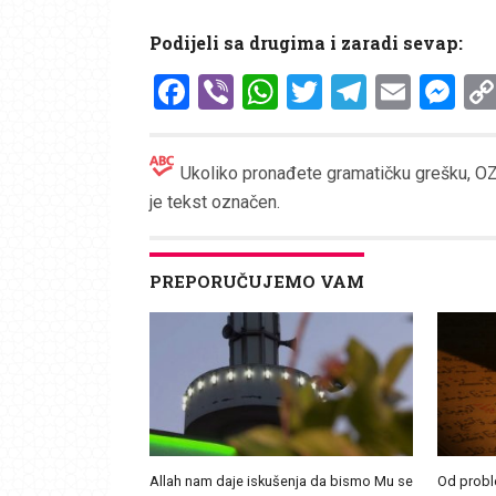
Podijeli sa drugima i zaradi sevap:
Facebook
Viber
WhatsApp
Twitter
Telegr
Emai
Me
Ukoliko pronađete gramatičku grešku, OZN
je tekst označen.
PREPORUČUJEMO VAM
Allah nam daje iskušenja da bismo Mu se
Od probl