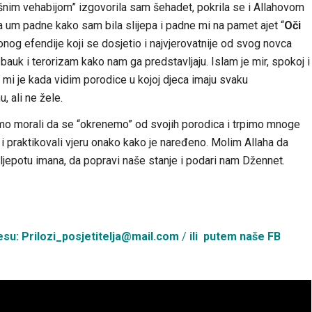
nim vehabijom” izgovorila sam šehadet, pokrila se i Allahovom
 um padne kako sam bila slijepa i padne mi na pamet ajet “
Oči
 onog efendije koji se dosjetio i najvjerovatnije od svog novca
auk i terorizam kako nam ga predstavljaju. Islam je mir, spokoj i
ko mi je kada vidim porodice u kojoj djeca imaju svaku
, ali ne žele.
 smo morali da se “okrenemo” od svojih porodica i trpimo mnoge
 i praktikovali vjeru onako kako je naređeno. Molim Allaha da
jepotu imana, da popravi naše stanje i podari nam Džennet.
esu: P
rilozi_posjetitelja@mail.com
/
ili
putem naše FB