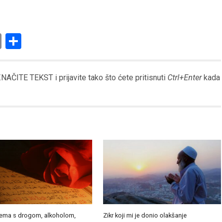
am
l
ssenger
Copy
Share
Link
AČITE TEKST i prijavite tako što ćete pritisnuti
Ctrl+Enter
kada
ema s drogom, alkoholom,
Zikr koji mi je donio olakšanje