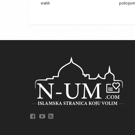
vratili
policijom