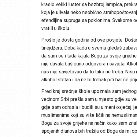
krasio veliki luster sa bezbroj lampica, prekr
koja je ulivala neko neobično strahopoštovan
efendijina supruga sa poklonima. Svakome od 
vratili u školu.
Prošlo je dosta godina od ove posjete. Došao 
tinejdžera. Doba kada u svemu gledaš zabavu
da sam se i tada kajala Bogu za svoje grijehe 
nije davala baš puno odgovora i savjeta. Alkoh
nas nije savjetovao da to tako ne treba. Nisu
alkohol štetan i da ne bi trebali piti bar ne pri
Pred kraj srednje škole upoznala sam jednog 
većinom Srbi prešla sam u mjesto gdje su veći
gdje sam odrasla i budili su u meni osjećaj l
muslimanima koji su više ličili na nemuslima
Bogu za svoje grijehe na način kako sam znala
spojenih dlanova bih tražila od Boga da mi o