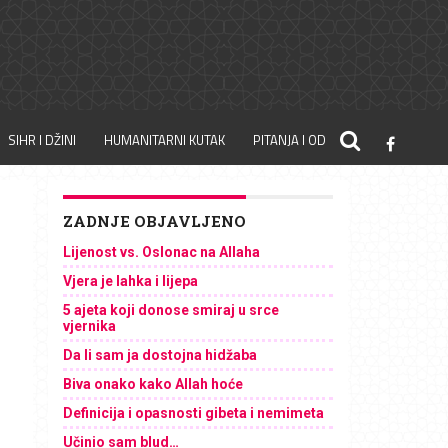
SIHR I DŽINI
HUMANITARNI KUTAK
PITANJA I ODGOVORI
ZADNJE OBJAVLJENO
Lijenost vs. Oslonac na Allaha
Vjera je lahka i lijepa
5 ajeta koji donose smiraj u srce
vjernika
Da li sam ja dostojna hidžaba
Biva onako kako Allah hoće
Definicija i opasnosti gibeta i nemimeta
Učinio sam blud…