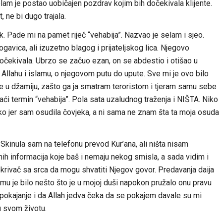
am je postao uobičajen pozdrav kojim bih dočekivala klijente.
 ne bi dugo trajala.
. Pade mi na pamet riječ “vehabija”. Nazvao je selam i sjeo.
gavica, ali izuzetno blagog i prijateljskog lica. Njegovo
 očekivala. Ubrzo se začuo ezan, on se abdestio i otišao u
 Allahu i islamu, o njegovom putu do upute. Sve mi je ovo bilo
e u džamiju, zašto ga ja smatram teroristom i tjeram samu sebe
ći termin “vehabija”. Pola sata uzaludnog traženja i NIŠTA. Niko
ško jer sam osudila čovjeka, a ni sama ne znam šta ta moja osuda
 Skinula sam na telefonu prevod Kur’ana, ali ništa nisam
ih informacija koje baš i nemaju nekog smisla, a sada vidim i
pokrivač sa srca da mogu shvatiti Njegov govor. Predavanja daija
mu je bilo nešto što je u mojoj duši napokon pružalo onu pravu
a pokajanje i da Allah jedva čeka da se pokajem davale su mi
u svom životu.