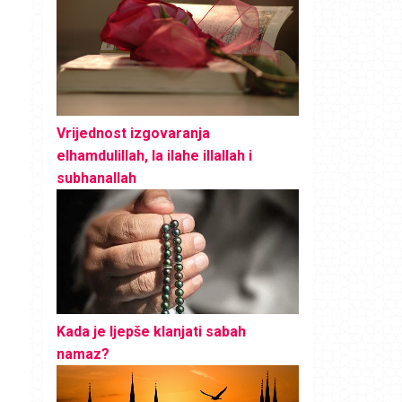
Vrijednost izgovaranja
elhamdulillah, la ilahe illallah i
subhanallah
Kada je ljepše klanjati sabah
namaz?