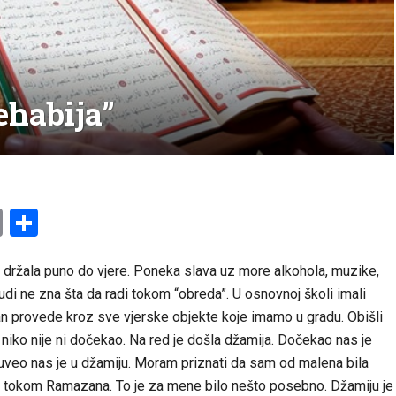
ehabija”
am
l
ssenger
Copy
Share
Link
e držala puno do vjere. Poneka slava uz more alkohola, muzike,
udi ne zna šta da radi tokom “obreda”. U osnovnoj školi imali
dan provede kroz sve vjerske objekte koje imamo u gradu. Obišli
 niko nije ni dočekao. Na red je došla džamija. Dočekao nas je
 uveo nas je u džamiju. Moram priznati da sam od malena bila
le tokom Ramazana. To je za mene bilo nešto posebno. Džamiju je