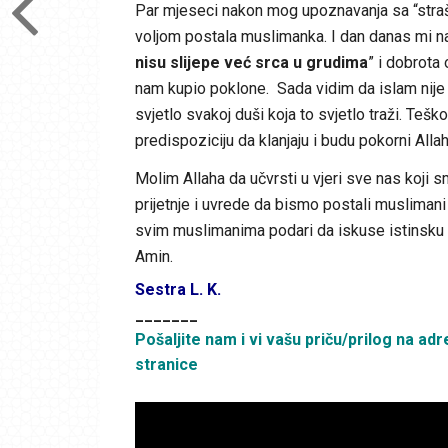
Par mjeseci nakon mog upoznavanja sa “straš
voljom postala muslimanka. I dan danas mi na
nisu slijepe već srca u grudima
” i dobrota
nam kupio poklone. Sada vidim da islam nije b
svjetlo svakoj duši koja to svjetlo traži. Teš
predispoziciju da klanjaju i budu pokorni Allahu
Molim Allaha da učvrsti u vjeri sve nas koji
prijetnje i uvrede da bismo postali muslimani
svim muslimanima podari da iskuse istinsku l
Amin.
Sestra L. K.
_______
Pošaljite nam i vi vašu priču/prilog na adr
stranice