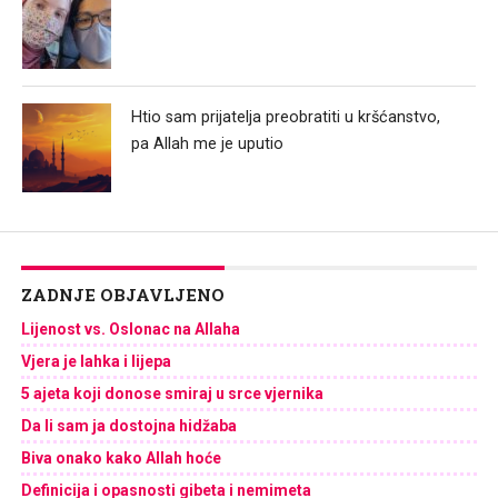
Htio sam prijatelja preobratiti u kršćanstvo,
pa Allah me je uputio
ZADNJE OBJAVLJENO
Lijenost vs. Oslonac na Allaha
Vjera je lahka i lijepa
5 ajeta koji donose smiraj u srce vjernika
Da li sam ja dostojna hidžaba
Biva onako kako Allah hoće
Definicija i opasnosti gibeta i nemimeta