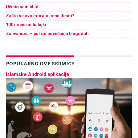
Učinio sam blud…
Zašto se ovo moralo meni desiti?
100 imena ashabijki
Zahvalnost – put do povećanja blagodati
POPULARNO OVE SEDMICE
Islamske Android aplikacije