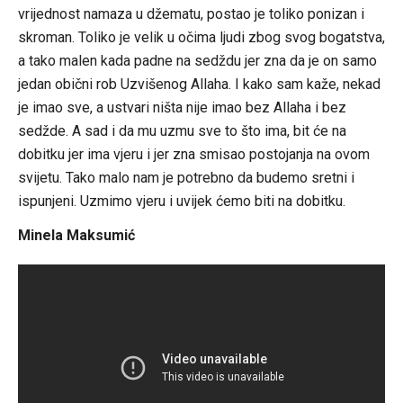
vrijednost namaza u džematu, postao je toliko ponizan i
skroman. Toliko je velik u očima ljudi zbog svog bogatstva,
a tako malen kada padne na sedždu jer zna da je on samo
jedan obični rob Uzvišenog Allaha. I kako sam kaže, nekad
je imao sve, a ustvari ništa nije imao bez Allaha i bez
sedžde. A sad i da mu uzmu sve to što ima, bit će na
dobitku jer ima vjeru i jer zna smisao postojanja na ovom
svijetu. Tako malo nam je potrebno da budemo sretni i
ispunjeni. Uzmimo vjeru i uvijek ćemo biti na dobitku.
Minela Maksumić