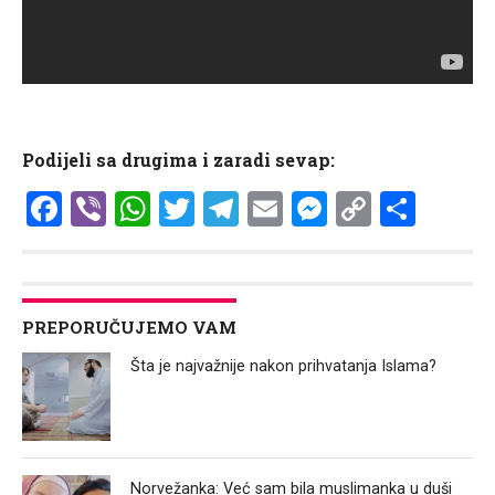
Podijeli sa drugima i zaradi sevap:
Facebook
Viber
WhatsApp
Twitter
Telegram
Email
Messenge
Copy
Shar
Link
PREPORUČUJEMO VAM
Šta je najvažnije nakon prihvatanja Islama?
Norvežanka: Već sam bila muslimanka u duši