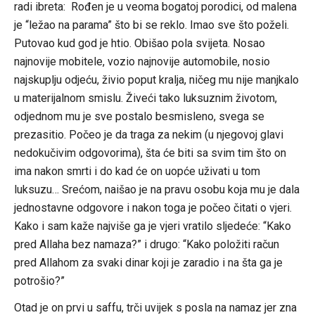
radi ibreta: Rođen je u veoma bogatoj porodici, od malena
je “ležao na parama” što bi se reklo. Imao sve što poželi.
Putovao kud god je htio. Obišao pola svijeta. Nosao
najnovije mobitele, vozio najnovije automobile, nosio
najskuplju odjeću, živio poput kralja, ničeg mu nije manjkalo
u materijalnom smislu. Živeći tako luksuznim životom,
odjednom mu je sve postalo besmisleno, svega se
prezasitio. Počeo je da traga za nekim (u njegovoj glavi
nedokučivim odgovorima), šta će biti sa svim tim što on
ima nakon smrti i do kad će on uopće uživati u tom
luksuzu… Srećom, naišao je na pravu osobu koja mu je dala
jednostavne odgovore i nakon toga je počeo čitati o vjeri.
Kako i sam kaže najviše ga je vjeri vratilo sljedeće: “Kako
pred Allaha bez namaza?” i drugo: “Kako položiti račun
pred Allahom za svaki dinar koji je zaradio i na šta ga je
potrošio?”
Otad je on prvi u saffu, trči uvijek s posla na namaz jer zna