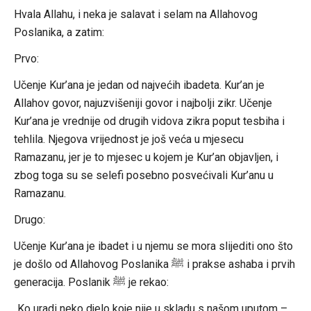
Hvala Allahu, i neka je salavat i selam na Allahovog
Poslanika, a zatim:
Prvo:
Učenje Kur’ana je jedan od najvećih ibadeta. Kur’an je
Allahov govor, najuzvišeniji govor i najbolji zikr. Učenje
Kur’ana je vrednije od drugih vidova zikra poput tesbiha i
tehlila. Njegova vrijednost je još veća u mjesecu
Ramazanu, jer je to mjesec u kojem je Kur’an objavljen, i
zbog toga su se selefi posebno posvećivali Kur’anu u
Ramazanu.
Drugo:
Učenje Kur’ana je ibadet i u njemu se mora slijediti ono što
je došlo od Allahovog Poslanika ﷺ i prakse ashaba i prvih
generacija. Poslanik ﷺ je rekao:
„Ko uradi neko djelo koje nije u skladu s našom uputom –