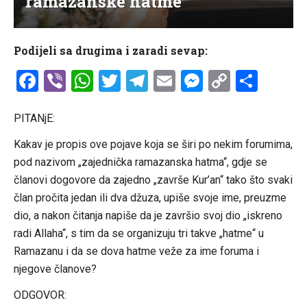
ramazanske hatme“
Podijeli sa drugima i zaradi sevap:
Facebook
Viber
WhatsApp
Twitter
Telegram
Email
Messenge
Copy
Shar
Link
PITANjE:
Kakav je propis ove pojave koja se širi po nekim forumima,
pod nazivom „zajednička ramazanska hatma“, gdje se
članovi dogovore da zajedno „završe Kur’an“ tako što svaki
član pročita jedan ili dva džuza, upiše svoje ime, preuzme
dio, a nakon čitanja napiše da je završio svoj dio „iskreno
radi Allaha“, s tim da se organizuju tri takve „hatme“ u
Ramazanu i da se dova hatme veže za ime foruma i
njegove članove?
ODGOVOR: