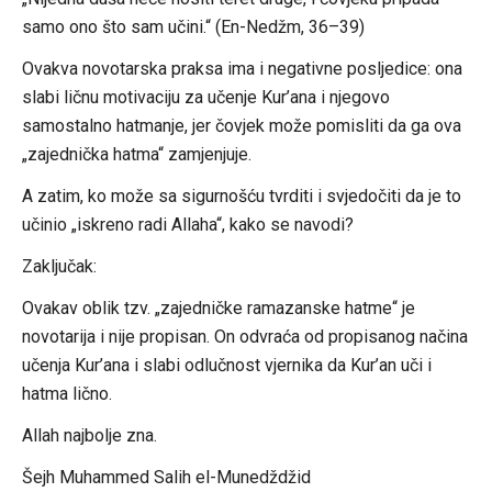
samo ono što sam učini.“ (En-Nedžm, 36–39)
Ovakva novotarska praksa ima i negativne posljedice: ona
slabi ličnu motivaciju za učenje Kur’ana i njegovo
samostalno hatmanje, jer čovjek može pomisliti da ga ova
„zajednička hatma“ zamjenjuje.
A zatim, ko može sa sigurnošću tvrditi i svjedočiti da je to
učinio „iskreno radi Allaha“, kako se navodi?
Zaključak:
Ovakav oblik tzv. „zajedničke ramazanske hatme“ je
novotarija i nije propisan. On odvraća od propisanog načina
učenja Kur’ana i slabi odlučnost vjernika da Kur’an uči i
hatma lično.
Allah najbolje zna.
Šejh Muhammed Salih el-Munedždžid