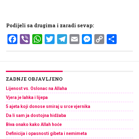
Podijeli sa drugima i zaradi sevap:
Facebook
Viber
WhatsApp
Twitter
Telegram
Email
Messenge
Copy
Shar
Link
ZADNJE OBJAVLJENO
Lijenost vs. Oslonac na Allaha
Vjera je lahka i lijepa
5 ajeta koji donose smiraj u srce vjernika
Da li sam ja dostojna hidžaba
Biva onako kako Allah hoće
Definicija i opasnosti gibeta i nemimeta