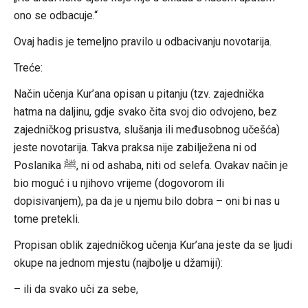
ono se odbacuje.“
Ovaj hadis je temeljno pravilo u odbacivanju novotarija.
Treće:
Način učenja Kur’ana opisan u pitanju (tzv. zajednička
hatma na daljinu, gdje svako čita svoj dio odvojeno, bez
zajedničkog prisustva, slušanja ili međusobnog učešća)
jeste novotarija. Takva praksa nije zabilježena ni od
Poslanika ﷺ, ni od ashaba, niti od selefa. Ovakav način je
bio moguć i u njihovo vrijeme (dogovorom ili
dopisivanjem), pa da je u njemu bilo dobra – oni bi nas u
tome pretekli.
Propisan oblik zajedničkog učenja Kur’ana jeste da se ljudi
okupe na jednom mjestu (najbolje u džamiji):
– ili da svako uči za sebe,