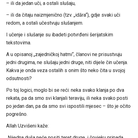
– ili da jedan uči, a ostali slušaju,
– ili da čitaju naizmjenično (tzv. „idāra“), gdje svaki uči
redom, a ostali učestvuju slušanjem.
I učenje i slušanje su ibadeti potvrđeni šerijatskim
tekstovima.
A u opisanoj „zajedničkoj hatmi“, članovi ne prisustvuju
jedni drugima, ne slušaju jedni druge, niti dijele čin učenja.
Kakva je onda veza ostalih s onim što neko čita u svojoj
odsutnosti?
Po toj logici, moglo bi se reći: neka svako klanja po dva
rekata, pa da smo svi klanjali teraviju, ili neka svako posti
po jedan dan, pa da smo svi ispostili mjesec – što je očito
pogrešno.
Allah Uzvišeni kaže:
„Nijedna duša neće nositi teret druge, i čovjeku pripada