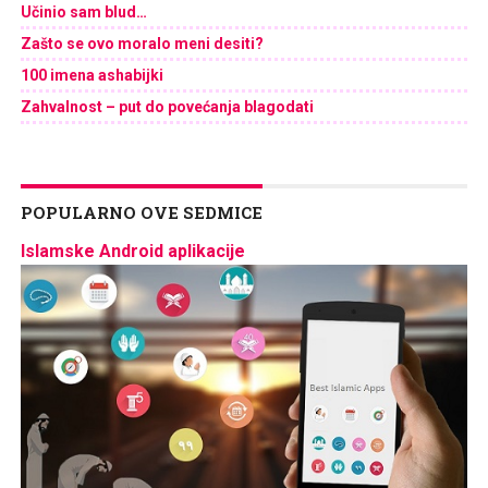
Učinio sam blud…
Zašto se ovo moralo meni desiti?
100 imena ashabijki
Zahvalnost – put do povećanja blagodati
POPULARNO OVE SEDMICE
Islamske Android aplikacije