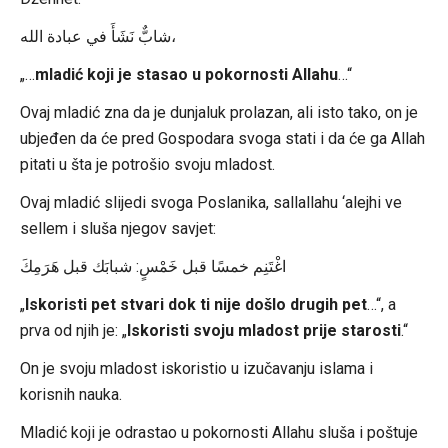
شابٌّ نَشَأَ في عبادة الله،
„…
mladić koji je stasao u pokornosti Allahu
…“
Ovaj mladić zna da je dunjaluk prolazan, ali isto tako, on je
ubjeđen da će pred Gospodara svoga stati i da će ga Allah
pitati u šta je potrošio svoju mladost.
Ovaj mladić slijedi svoga Poslanika, sallallahu ‘alejhi ve
sellem i sluša njegov savjet:
اغْتَنِم خمسًا قبل خَمْسٍ: شبابَك قبل هَرَمِكَ
„
Iskoristi pet stvari dok ti nije došlo drugih pet
…“, a
prva od njih je: „
Iskoristi svoju mladost prije starosti
.“
On je svoju mladost iskoristio u izučavanju islama i
korisnih nauka.
Mladić koji je odrastao u pokornosti Allahu sluša i poštuje