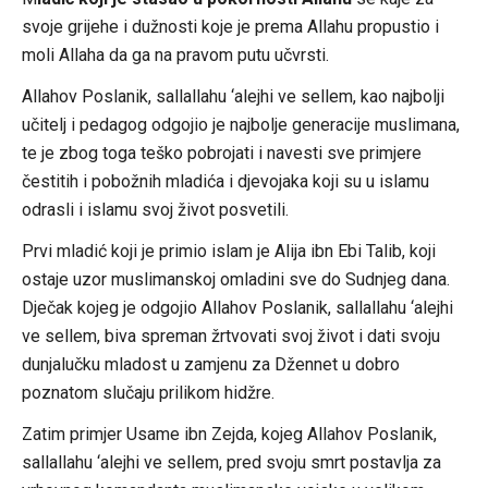
svoje grijehe i dužnosti koje je prema Allahu propustio i
moli Allaha da ga na pravom putu učvrsti.
Allahov Poslanik, sallallahu ‘alejhi ve sellem, kao najbolji
učitelj i pedagog odgojio je najbolje generacije muslimana,
te je zbog toga teško pobrojati i navesti sve primjere
čestitih i pobožnih mladića i djevojaka koji su u islamu
odrasli i islamu svoj život posvetili.
Prvi mladić koji je primio islam je Alija ibn Ebi Talib, koji
ostaje uzor muslimanskoj omladini sve do Sudnjeg dana.
Dječak kojeg je odgojio Allahov Poslanik, sallallahu ‘alejhi
ve sellem, biva spreman žrtvovati svoj život i dati svoju
dunjalučku mladost u zamjenu za Džennet u dobro
poznatom slučaju prilikom hidžre.
Zatim primjer Usame ibn Zejda, kojeg Allahov Poslanik,
sallallahu ‘alejhi ve sellem, pred svoju smrt postavlja za