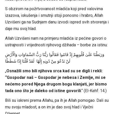
S obzirom na požrtvovanost mladića koji pred valovima
izazova, iskušenja i smutnji stoji ponosno i hrabro, Allah
Uzvišeni ga na Sudnjem danu izvodi ispred svih stvorenja i
daje mu svoj hlad.
Allah Uzvišeni nam na primjeru mladića iz pećine govori o
ustrajnosti i vrijednosti njihovog džihada – borbe za istinu:
وَرَبَطْنَا عَلَىٰ قُلُوبِهِمْ إِذْ قَامُوا فَقَالُوا رَبُّنَا رَبُّ السَّمَاوَاتِ وَالْأَرْضِ
لَنْ نَدْعُوَ مِنْ دُونِهِ إِلَٰهًا لَقَدْ قُلْنَا إِذًا شَطَطًا
„
Osnažili smo bili njihova srca kad su se digli i rekli:
“Gospodar naš – Gospodar je nebesa i Zemlje, mi se
nećemo pored Njega drugom bogu klanjati, jer bismo
tada ono što je daleko od istine govorili
.“ (El-Kehf: 14.)
Bili su iskreni prema Allahu, pa ih je Allah pomogao. Dali su
mu svoju mladost, a on im je dao svoj hlad i Vječni
Džennet.