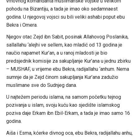
vrhovnog komandanta muslimanske vojske u velikom
pohodu na Bizantiju, a tada je imao oko sedamnaest
godina. U njegovoj vojsci su bili veliki ashabi poput ebu
Bekra i Omera.
Njegov otac Zejd ibn Sabit, posinak Allahovog Poslanika,
sallallahu ‘alejhi ve sellem, kao mladić od 13 godina je
naučio napamet Kur’an, a u ranoj mladosti je bio
predsjednik komisije za sakupljanje Kur’ana u jednu zbirku
– MUSHAF, u vrijeme ebu Bekra, radijallahu ‘anhum. Nema
sumnje da je Zejd činom sakupljanja Kur’ana zadužio
muslimane sve do Sudnjeg dana.
U najtežem periodu islama, na samom početku tejnog
pozivanja u islam, svoju kuću kao sjedište islamskog
poziva daje Erkam ibn Ebil-Erkam, a tada je imao samo 16
godina.
Aiša i Esma, kćerke divnog oca, ebu Bekra, radijallahu anhu,