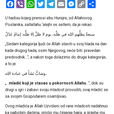
Facebook
Viber
WhatsApp
Twitter
Telegram
Email
Messenge
Copy
Shar
Link
U hadisu kojeg prenosi ebu Hurejre, od Allahovog
Poslanika, sallallahu ‘alejhi ve sellem, da je rekao:
سبعةٌ يظلُّهم الله في ظلِّه، يوم لا ظلَّ إلا ظلُّه: إمامٌ عَدْلٌ
„Sedam kategorija ljudi će Allah staviti u svoj hlada na dan
kada drugog hada, osim Njegovog, neće biti: pravedan
predvodnik…“, a nakon toga dolazimo do druge kategorije,
a to je:
وشابٌّ نَشَأَ في عبادة الله،
„…
mladić koji je stasao u pokornosti Allahu
…“, dok su
drugi u igri i zabavi svoju mladost provodili, ovaj mladić se
sa svojim Gospodarem osamljivao.
Ovog mladića je Allah Uzvišeni od rane mladosti nadahnuo
ka najboljim djelima, omilio mu činjenje hajra, a grijehe mu