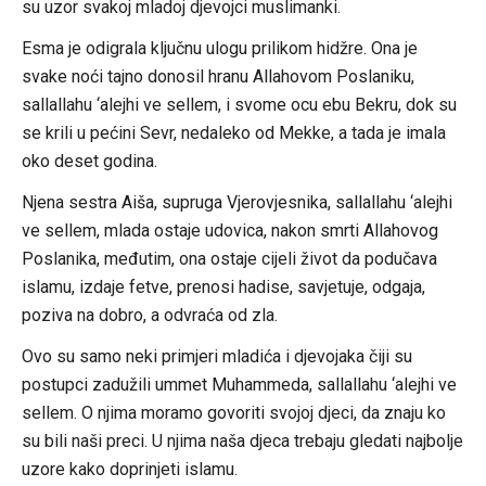
su uzor svakoj mladoj djevojci muslimanki.
Esma je odigrala ključnu ulogu prilikom hidžre. Ona je
svake noći tajno donosil hranu Allahovom Poslaniku,
sallallahu ‘alejhi ve sellem, i svome ocu ebu Bekru, dok su
se krili u pećini Sevr, nedaleko od Mekke, a tada je imala
oko deset godina.
Njena sestra Aiša, supruga Vjerovjesnika, sallallahu ‘alejhi
ve sellem, mlada ostaje udovica, nakon smrti Allahovog
Poslanika, međutim, ona ostaje cijeli život da podučava
islamu, izdaje fetve, prenosi hadise, savjetuje, odgaja,
poziva na dobro, a odvraća od zla.
Ovo su samo neki primjeri mladića i djevojaka čiji su
postupci zadužili ummet Muhammeda, sallallahu ‘alejhi ve
sellem. O njima moramo govoriti svojoj djeci, da znaju ko
su bili naši preci. U njima naša djeca trebaju gledati najbolje
uzore kako doprinjeti islamu.