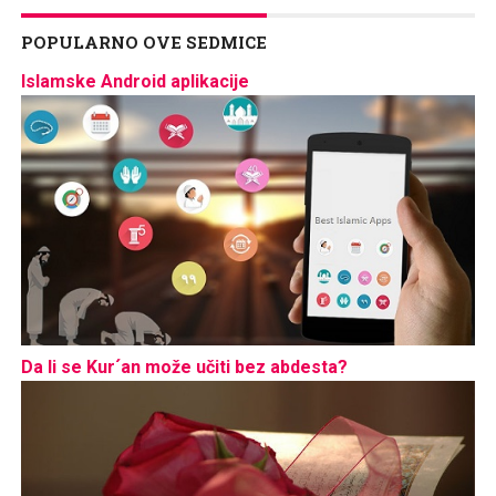
POPULARNO OVE SEDMICE
Islamske Android aplikacije
Da li se Kur´an može učiti bez abdesta?