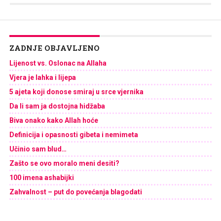
Link
ZADNJE OBJAVLJENO
Lijenost vs. Oslonac na Allaha
Vjera je lahka i lijepa
5 ajeta koji donose smiraj u srce vjernika
Da li sam ja dostojna hidžaba
Biva onako kako Allah hoće
Definicija i opasnosti gibeta i nemimeta
Učinio sam blud…
Zašto se ovo moralo meni desiti?
100 imena ashabijki
Zahvalnost – put do povećanja blagodati