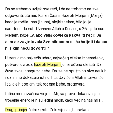
Da ne trebamo uvijek sve reći, i da ne trebamo na sve
odgovoriti, uči nas Kur’an Časni. Hazreti Merjem (Marija),
kada je rodila Isaa (Isusa), alejhisselam, bilo joj je
naređeno da šuti. Uzvišeni Allah u Kur’anu, u 26. ajetu sure
Merjem, kaže:
„
A ako vidiš čovjeka kakva, ti reci: ’Ja
sam se zavjetovala Svemilosnom da ću šutjeti i danas
ni s kim neću govoriti
.’”
U trenucima najvećih udara, najvećeg efekta iznenađenja,
potvore, uvreda,
hazreti Merjem
je naređeno da šuti. Da
čuva svoju snagu za sebe. Da se ne spušta na nivo neukih
i da im ne dokazuje istinu. I tu, Uzvišeni Allah interveniše:
Isa, alejhisselam, tek rođena beba, progovara.
Istina mora izaći na vidjelo. Ali, rasprava, dokazivanje i
trošenje energije nisu jedini način, kako većina nas misli.
Drugi primjer
šutnje jeste Zekerijja, alejhisselam.