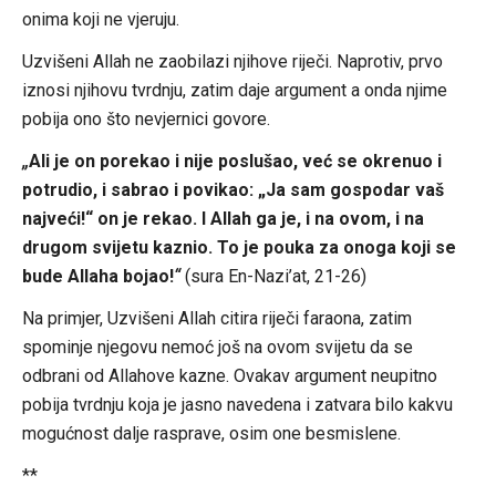
onima koji ne vjeruju.
Uzvišeni Allah ne zaobilazi njihove riječi. Naprotiv, prvo
iznosi njihovu tvrdnju, zatim daje argument a onda njime
pobija ono što nevjernici govore.
„
Ali je on porekao i nije poslušao, već se okrenuo i
potrudio, i sabrao i povikao: „Ja sam gospodar vaš
najveći!“ on je rekao. I Allah ga je, i na ovom, i na
drugom svijetu kaznio. To je pouka za onoga koji se
bude Allaha bojao!
“
(sura En-Nazi’at, 21-26)
Na primjer, Uzvišeni Allah citira riječi faraona, zatim
spominje njegovu nemoć još na ovom svijetu da se
odbrani od Allahove kazne. Ovakav argument neupitno
pobija tvrdnju koja je jasno navedena i zatvara bilo kakvu
mogućnost dalje rasprave, osim one besmislene.
**