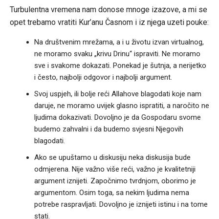
Turbulentna vremena nam donose mnoge izazove, a mi se
opet trebamo vratiti Kur’anu Časnom i iz njega uzeti pouke:
Na društvenim mrežama, a i u životu izvan virtualnog,
ne moramo svaku „krivu Drinu“ ispraviti. Ne moramo
sve i svakome dokazati. Ponekad je šutnja, a nerijetko
i često, najbolji odgovor i najbolji argument.
Svoj uspjeh, ili bolje reći Allahove blagodati koje nam
daruje, ne moramo uvijek glasno ispratiti, a naročito ne
ljudima dokazivati. Dovoljno je da Gospodaru svome
budemo zahvalni i da budemo svjesni Njegovih
blagodati.
Ako se upuštamo u diskusiju neka diskusija bude
odmjerena. Nije važno više reći, važno je kvalitetniji
argument iznijeti. Započnimo tvrdnjom, oborimo je
argumentom. Osim toga, sa nekim ljudima nema
potrebe raspravljati. Dovoljno je iznijeti istinu i na tome
stati.