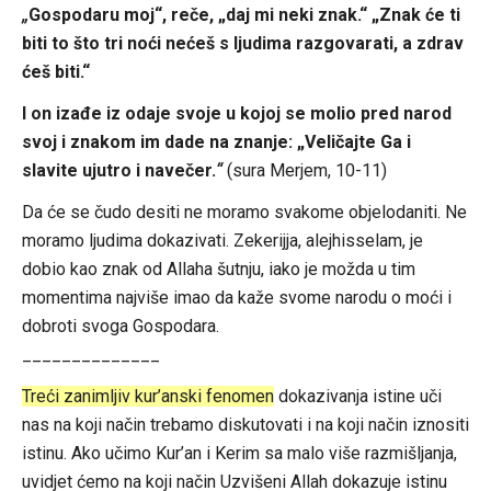
„
Gospodaru moj“, reče, „daj mi neki znak.“ „Znak će ti
biti to što tri noći nećeš s ljudima razgovarati, a zdrav
ćeš biti.“
I on izađe iz odaje svoje u kojoj se molio pred narod
svoj i znakom im dade na znanje: „Veličajte Ga i
slavite ujutro i navečer.
“
(sura Merjem, 10-11)
Da će se čudo desiti ne moramo svakome objelodaniti. Ne
moramo ljudima dokazivati. Zekerijja, alejhisselam, je
dobio kao znak od Allaha šutnju, iako je možda u tim
momentima najviše imao da kaže svome narodu o moći i
dobroti svoga Gospodara.
______________
Treći zanimljiv kur’anski fenomen
dokazivanja istine uči
nas na koji način trebamo diskutovati i na koji način iznositi
istinu. Ako učimo Kur’an i Kerim sa malo više razmišljanja,
uvidjet ćemo na koji način Uzvišeni Allah dokazuje istinu