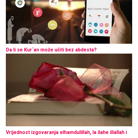
Da li se Kur´an može učiti bez abdesta?
Vrijednost izgovaranja elhamdulillah, la ilahe illallah i