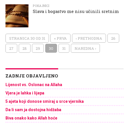
POKAJNICI
Slava i bogastvo me nisu učinili sretnim
STRANICA 30 OD 31
« PRVA
‹ PRETHODNA
26
27
28
29
30
31
NAREDNA ›
ZADNJE OBJAVLJENO
Lijenost vs. Oslonac na Allaha
Vjera je lahka i lijepa
5 ajeta koji donose smiraj u srce vjernika
Da li sam ja dostojna hidžaba
Biva onako kako Allah hoće