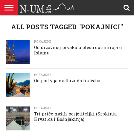
ALLAHOVA
LIJEPA
ALL POSTS TAGGED "POKAJNICI"
BRAK I
DŽEHENNEM
DŽENNET
DOBROČINSTVO
DOVE
HADŽ
HADISI
HURIJE
HUMANITARNI
ILAHIJE
ISLAMOFOBIJA
IZREKE
KUR’AN
LIJEPI
NAMAZ
ODGOVORI
POKAJNICI
POUČNE
PRILOZI
PROBLEM
ŠALJIVE
RAMAZAN
REKAIK
SAVJETI
SIHR I
SMRT I
SNOVI
VJEROVJESNICI
ZANIMLJIVOSTI
ZA
ZDRAVLJE
IMENA
ISLAMSKA
PREMA
I ZIKR
KUTAK
I CITATI
ISLAM
PRIČE I
POSJETITELJA
I
PRIČE
DŽINNI
SUDNJI
I NAUKA
SESTRE
PORODICA
RODITELJIMA
TEKSTOVI
DEVIJACIJE
DAN
U
DRUŠTVU
POKAJNICI
Od državnog prvaka u plesu do smiraja u
Islamu
POKAJNICI
Od party-ja na Ibizi do hidžaba
POKAJNICI
Tri priče naših posjetiteljki (Srpkinja,
Hrvatica i Bošnjakinja)