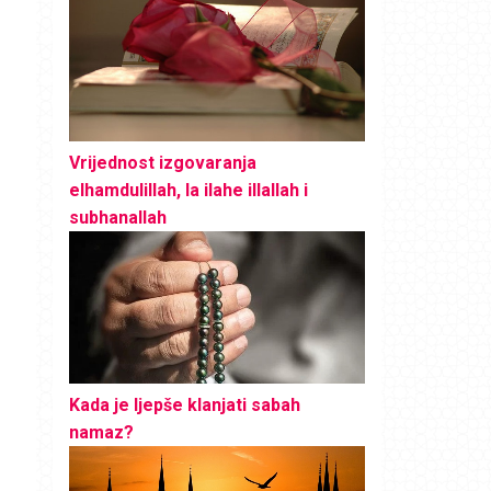
Vrijednost izgovaranja
elhamdulillah, la ilahe illallah i
subhanallah
Kada je ljepše klanjati sabah
namaz?