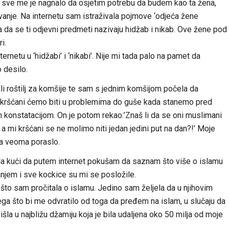
o sve me je nagnalo da osjetim potrebu da budem kao ta žena,
vanje. Na internetu sam istraživala pojmove ‘odjeća žene
la da se ti odjevni predmeti nazivaju hidžab i nikab. Ove žene pod
i.
netu u ‘hidžabi’ i ‘nikabi’. Nije mi tada palo na pamet da
o desilo.
 roštilj za komšije te sam s jednim komšijom počela da
 mi kršćani ćemo biti u problemima do guše kada stanemo pred
 konstatacijom. On je potom rekao:’Znaš li da se oni muslimani
a mi kršćani se ne molimo niti jedan jedini put na dan?!’ Moje
a veoma poraslo.
la kući da putem internet pokušam da saznam što više o islamu
anjem i sve kockice su mi se posložile.
to sam pročitala o islamu. Jedino sam željela da u njihovim
ega što bi me odvratilo od toga da pređem na islam, u slučaju da
la u najbližu džamiju koja je bila udaljena oko 50 milja od moje