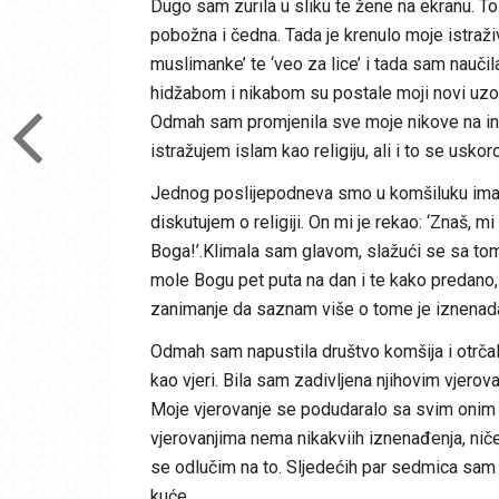
Dugo sam zurila u sliku te žene na ekranu. T
pobožna i čedna. Tada je krenulo moje istraži
muslimanke’ te ‘veo za lice’ i tada sam nauči
hidžabom i nikabom su postale moji novi uzor
Odmah sam promjenila sve moje nikove na inter
istražujem islam kao religiju, ali i to se uskor
Jednog poslijepodneva smo u komšiluku imali
diskutujem o religiji. On mi je rekao: ‘Znaš,
Boga!’.Klimala sam glavom, slažući se sa tom
mole Bogu pet puta na dan i te kako predano, 
zanimanje da saznam više o tome je iznenad
Odmah sam napustila društvo komšija i otrča
kao vjeri. Bila sam zadivljena njihovim vjerov
Moje vjerovanje se podudaralo sa svim onim š
vjerovanjima nema nikakviih iznenađenja, nič
se odlučim na to. Sljedećih par sedmica sam iš
kuće.