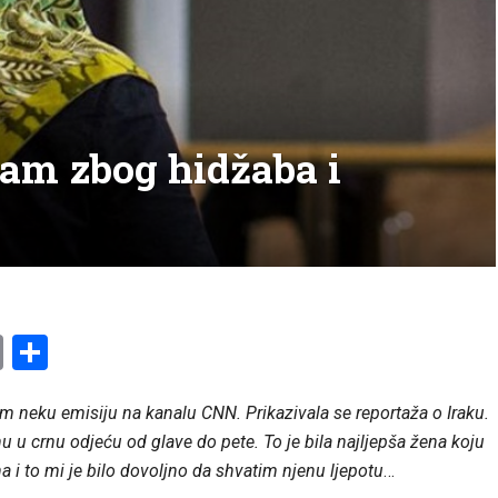
lam zbog hidžaba i
am
l
ssenger
Copy
Share
Link
sam neku emisiju na kanalu CNN. Prikazivala se reportaža o Iraku.
 u crnu odjeću od glave do pete. To je bila najljepša žena koju
a i to mi je bilo dovoljno da shvatim njenu ljepotu
…