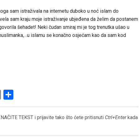
toga sam istraživala na internetu duboko u noć islam do
privela sam kraju moje istraživanje ubjeđena da želim da postanem
ovorila šehadet! Neki čudan smiraj mi je tog trenutka ušao u
m muslimanka,…u islamu se konačno osjećam kao da sam kod
am
l
ssenger
Copy
Share
Link
AČITE TEKST i prijavite tako što ćete pritisnuti
Ctrl+Enter
kada