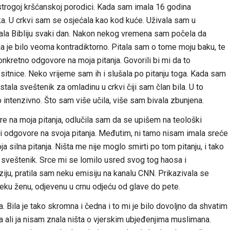
trogoj kršćanskoj porodici. Kada sam imala 16 godina
. U crkvi sam se osjećala kao kod kuće. Uživala sam u
avala Bibliju svaki dan. Nakon nekog vremena sam počela da
ga je bilo veoma kontradiktorno. Pitala sam o tome moju baku, te
onkretno odgovore na moja pitanja. Govorili bi mi da to
sitnice. Neko vrijeme sam ih i slušala po pitanju toga. Kada sam
la sveštenik za omladinu u crkvi čiji sam član bila. U to
o intenzivno. Što sam više učila, više sam bivala zbunjena.
re na moja pitanja, odlučila sam da se upišem na teološki
ći odgovore na svoja pitanja. Međutim, ni tamo nisam imala sreće
silna pitanja. Ništa me nije moglo smirti po tom pitanju, i tako
sveštenik. Srce mi se lomilo usred svog tog haosa i
iju, pratila sam neku emisiju na kanalu CNN. Prikazivala se
neku ženu, odjevenu u crnu odjeću od glave do pete.
a. Bila je tako skromna i čedna i to mi je bilo dovoljno da shvatim
 ali ja nisam znala ništa o vjerskim ubjeđenjima muslimana.