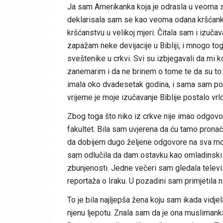
Ja sam Amerikanka koja je odrasla u veoma s
deklarisala sam se kao veoma odana kršćanka
kršćanstvu u velikoj mjeri. Čitala sam i izuč
zapažam neke devijacije u Bibliji, i mnogo to
sveštenike u crkvi. Svi su izbjegavali da mi k
zanemarim i da ne brinem o tome te da su to 
imala oko dvadesetak godina, i sama sam posta
vrijeme je moje izučavanje Biblije postalo vrl
Zbog toga što niko iz crkve nije imao odgovo
fakultet. Bila sam uvjerena da ću tamo prona
da dobijem dugo željene odgovore na sva moja 
sam odlučila da dam ostavku kao omladinski 
zbunjenosti. Jedne večeri sam gledala televiz
reportaža o Iraku. U pozadini sam primjetila 
To je bila najljepša žena koju sam ikada vidjel
njenu ljepotu. Znala sam da je ona muslimanka