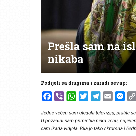
Prešla sam na is
nikaba
Podijeli sa drugima i zaradi sevap:
Facebook
Viber
WhatsApp
Twitter
Telegr
Emai
Me
Jedne večeri sam gledala televiziju, pratila 
U pozadini sam primjetila neku ženu, odjevenu
sam ikada vidjela. Bila je tako skromna i čedn