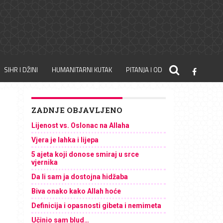
SIHR I DŽINI
HUMANITARNI KUTAK
PITANJA I ODGOVORI
ZADNJE OBJAVLJENO
Lijenost vs. Oslonac na Allaha
Vjera je lahka i lijepa
5 ajeta koji donose smiraj u srce
vjernika
Da li sam ja dostojna hidžaba
Biva onako kako Allah hoće
Definicija i opasnosti gibeta i nemimeta
Učinio sam blud…