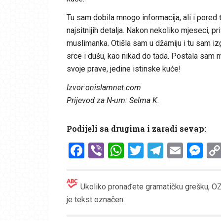
Tu sam dobila mnogo informacija, ali i pored 
najsitnijih detalja. Nakon nekoliko mjeseci, 
muslimanka. Otišla sam u džamiju i tu sam izg
srce i dušu, kao nikad do tada. Postala sa
svoje prave, jedine istinske kuće!
Izvor:onislamnet.com
Prijevod za N-um: Selma K.
Podijeli sa drugima i zaradi sevap:
Facebook
Viber
WhatsApp
Twitter
Telegr
Emai
Me
Ukoliko pronađete gramatičku grešku, OZN
je tekst označen.