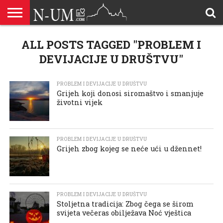
ALLAHOVA
LIJEPA
ALL POSTS TAGGED "PROBLEM I
BRAK I
DŽEHENNEM
DŽENNET
DOBROČINSTVO
DOVE
HADŽ
HADISI
HURIJE
HUMANITARNI
ILAHIJE
ISLAMOFOBIJA
IZREKE
KUR’AN
LIJEPI
NAMAZ
ODGOVORI
POKAJNICI
POUČNE
PRILOZI
PROBLEM
ŠALJIVE
RAMAZAN
REKAIK
SAVJETI
SIHR I
SMRT I
SNOVI
VJEROVJESNICI
ZANIMLJIVOSTI
ZA
ZDRAVLJE
IMENA
ISLAMSKA
PREMA
I ZIKR
KUTAK
I CITATI
ISLAM
PRIČE I
POSJETITELJA
I
PRIČE
DŽINNI
SUDNJI
I NAUKA
SESTRE
PORODICA
RODITELJIMA
TEKSTOVI
DEVIJACIJE
DAN
DEVIJACIJE U DRUŠTVU"
U
DRUŠTVU
PROBLEM I DEVIJACIJE U DRUŠTVU
Grijeh koji donosi siromaštvo i smanjuje
životni vijek
PROBLEM I DEVIJACIJE U DRUŠTVU
Grijeh zbog kojeg se neće ući u džennet!
PROBLEM I DEVIJACIJE U DRUŠTVU
Stoljetna tradicija: Zbog čega se širom
svijeta večeras obilježava Noć vještica