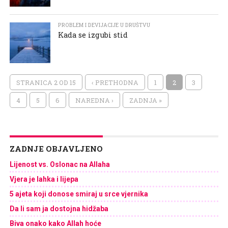
PROBLEM I DEVIJACIJE U DRUŠTVU
Kada se izgubi stid
STRANICA 2 OD 15
‹ PRETHODNA
1
2
3
4
5
6
NAREDNA ›
ZADNJA »
ZADNJE OBJAVLJENO
Lijenost vs. Oslonac na Allaha
Vjera je lahka i lijepa
5 ajeta koji donose smiraj u srce vjernika
Da li sam ja dostojna hidžaba
Biva onako kako Allah hoće