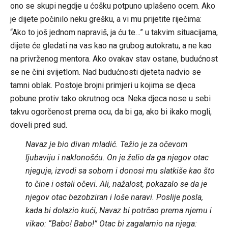
ono se skupi negdje u ćošku potpuno uplašeno ocem. Ako
je dijete počinilo neku grešku, a vi mu prijetite riječima:
“Ako to još jednom napraviš, ja ću te…” u takvim situacijama,
dijete će gledati na vas kao na grubog autokratu, a ne kao
na privrženog mentora. Ako ovakav stav ostane, budućnost
se ne čini svijetlom. Nad budućnosti djeteta nadvio se
tamni oblak. Postoje brojni primjeri u kojima se djeca
pobune protiv tako okrutnog oca. Neka djeca nose u sebi
takvu ogorčenost prema ocu, da bi ga, ako bi ikako mogli,
doveli pred sud.
Navaz je bio divan mladić. Težio je za očevom
ljubaviju i naklonošću. On je želio da ga njegov otac
njeguje, izvodi sa sobom i donosi mu slatkiše kao što
to čine i ostali očevi. Ali, nažalost, pokazalo se da je
njegov otac bezobziran i loše naravi. Poslije posla,
kada bi dolazio kući, Navaz bi potrčao prema njemu i
vikao: “Babo! Babo!” Otac bi zagalamio na njega: