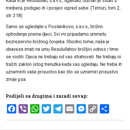
Kada ih je Resulullah, s.a.v.s., ugledao, odmah je sišao s
minbera, podigao ih i posjeo ispred sebe. (Tirmizi, tom 2,
str. 218)
Samo se ugledajte u Poslanikovo, s.a.v.s., brižno
ophodenje prema djeci. Svi mi pripadamo ummetu
bezrezervno brižnog čovjeka. Shodno tome, naša je
obaveza imati na umu Resulullahov brižljivi odnos i time
se voditi. Djeca ne trebaju od vas strahovati. Ne trebaju ni
tražiti zaklon istog trenutka kada vas ugledaju. Ne treba ih
uznemiriti vaše prisustvo kao što se uznemiri prisustvo
zmije psa.
Podijeli sa drugima i zaradi sevap:
Facebook
Viber
WhatsApp
Twitter
Telegram
Email
Messenge
Copy
Shar
Link