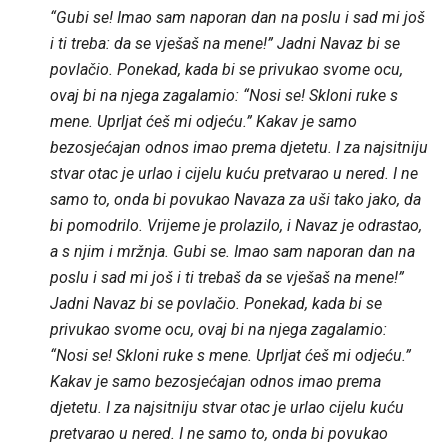
“Gubi se! Imao sam naporan dan na poslu i sad mi još
i ti treba: da se vješaš na mene!” Jadni Navaz bi se
povlačio. Ponekad, kada bi se privukao svome ocu,
ovaj bi na njega zagalamio: “Nosi se! Skloni ruke s
mene. Uprljat ćeš mi odjeću.” Kakav je samo
bezosjećajan odnos imao prema djetetu. I za najsitniju
stvar otac je urlao i cijelu kuću pretvarao u nered. I ne
samo to, onda bi povukao Navaza za uši tako jako, da
bi pomodrilo. Vrijeme je prolazilo, i Navaz je odrastao,
a s njim i mržnja. Gubi se. Imao sam naporan dan na
poslu i sad mi još i ti trebaš da se vješaš na mene!”
Jadni Navaz bi se povlačio. Ponekad, kada bi se
privukao svome ocu, ovaj bi na njega zagalamio:
“Nosi se! Skloni ruke s mene. Uprljat ćeš mi odjeću.”
Kakav je samo bezosjećajan odnos imao prema
djetetu. I za najsitniju stvar otac je urlao cijelu kuću
pretvarao u nered. I ne samo to, onda bi povukao