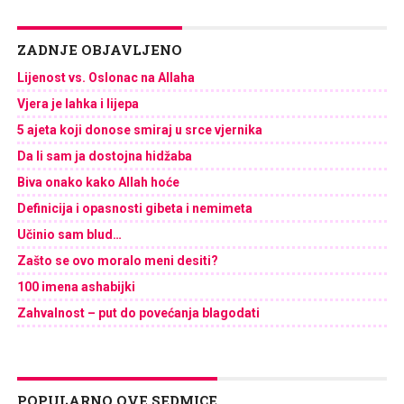
ZADNJE OBJAVLJENO
Lijenost vs. Oslonac na Allaha
Vjera je lahka i lijepa
5 ajeta koji donose smiraj u srce vjernika
Da li sam ja dostojna hidžaba
Biva onako kako Allah hoće
Definicija i opasnosti gibeta i nemimeta
Učinio sam blud…
Zašto se ovo moralo meni desiti?
100 imena ashabijki
Zahvalnost – put do povećanja blagodati
POPULARNO OVE SEDMICE