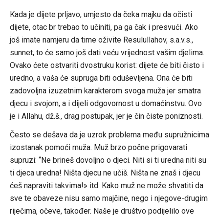
Kada je dijete prljavo, umjesto da čeka majku da očisti
dijete, otac br trebao to učiniti, pa ga čak i presvući. Ako
još imate namjeru da time oživite Resulullahov, s.a.v.s.,
sunnet, to će samo još dati veću vrijednost vašim djelima.
Ovako ćete ostvariti dvostruku korist: dijete će biti čisto i
uredno, a vaša će supruga biti oduševljena. Ona će biti
zadovoljna izuzetnim karakterom svoga muža jer smatra
djecu i svojom, a i dijeli odgovornost u domaćinstvu. Ovo
je i Allahu, dž.š., drag postupak, jer je čin čiste poniznosti.
Često se dešava da je uzrok problema među supružnicima
izostanak pomoći muža. Muž brzo počne prigovarati
supruzi: “Ne brineš dovoljno o djeci. Niti si ti uredna niti su
ti djeca uredna! Ništa djecu ne učiš. Ništa ne znaš i djecu
ćeš napraviti takvima!» itd. Kako muž ne može shvatiti da
sve te obaveze nisu samo majčine, nego i njegove-drugim
riječima, očeve, također. Naše je društvo podijelilo ove