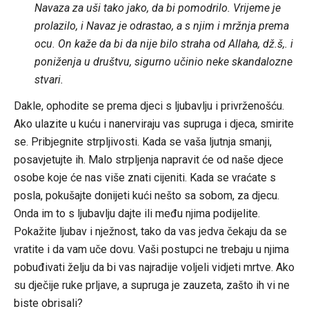
Navaza za uši tako jako, da bi pomodrilo. Vrijeme je
prolazilo, i Navaz je odrastao, a s njim i mržnja prema
ocu. On kaže da bi da nije bilo straha od Allaha, dž.š,. i
poniženja u društvu, sigurno učinio neke skandalozne
stvari.
Dakle, ophodite se prema djeci s ljubavlju i privrženošću.
Ako ulazite u kuću i nanerviraju vas supruga i djeca, smirite
se. Pribjegnite strpljivosti. Kada se vaša ljutnja smanji,
posavjetujte ih. Malo strpljenja napravit će od naše djece
osobe koje će nas više znati cijeniti. Kada se vraćate s
posla, pokušajte donijeti kući nešto sa sobom, za djecu.
Onda im to s ljubavlju dajte ili među njima podijelite.
Pokažite ljubav i nježnost, tako da vas jedva čekaju da se
vratite i da vam uče dovu. Vaši postupci ne trebaju u njima
pobuđivati želju da bi vas najradije voljeli vidjeti mrtve. Ako
su dječije ruke prljave, a supruga je zauzeta, zašto ih vi ne
biste obrisali?