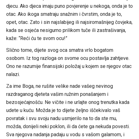
djecu. Ako djeca imaju puno povjerenje u nekoga, onda je to
otac. Ako ikoga smatraju snažnim i čvrstim, onda je to,
opet, otac. Zato i sin najslabijeg ili najsiromašnijeg čovjeka,
kada se osjeća nesigurno prilikom tuče ili zastrašivanja,
kaže: “Reći ću te svom ocu!”
Slično tome, dijete svog oca smatra vrlo bogatom
osobom. Iz tog razloga on svome ocu postavlja zahtjeve.
Ono ne razumije finansijski položaj u kojem se njegov otac
nalazi.
Za ime Boga, ne rušite velike nade vašeg nevinog
razdraganog djeteta vašim ružnim ponašanjem i
bezosjećajnošću. Ne vičite i ne urlajte onog trenutka kada
udete u kuću. Možda je to dijete željno iščekivalo vaš
povratak i svu svoju nadu usmjerilo na to da ste mu,
možda, donijeli neki poklon, ili da ćete ga nekuda povesti.
Sva njegova nadanja padaju u vodu s vašom galamom, i