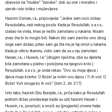
obaveze na “muške” “ženske”, dok su one i moralno i
vjerski isto toliko i muževljeve.
Hazreti Osman, r.a., pripovijeda: “Jedne sam noći otišao
Resuluilahu, radi nekog posla. Kada je Resulullah, s.a.v.s.,
izašao na vrata, imao je nešto zamotano u rukama. Nisam
znao šta bi to moglo biti. Nakon što sam završio ono zbog
čega sam došao, pitao sam ga šta mu je taj omot u rukama.
Kada je otkrio tkaninu, vidio sam da su u nju zamotani
Hasan, r.a., i Husein, r.a.” (drugim riječima, oba su djeteta
bila zamotana u platno i položena na njegovo krilo.).
Resulullah, s.a.v.s., je onda rekao: “Ovo su moja djeca i
djeca moje kćerke. O Bože! ja volim ovu djecu i Ti ih voli. O
Bože! Voli onoga ko ih voli.” (tom 2, str. 217)
Isto tako, hazreti Ebu Burejde, r.a., priča kako je Resulullah
jednom držao predavanje kada su ušli hazreti Hasan i
Husein, r.a., posrćući, a nosili su (prugaste) crvene halje.