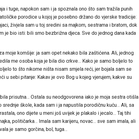
ja i tuge, napokon sam i ja spoznala ono što sam tražila punih
ličke porodice u kojoj je posebno držano do vjerske tradicije:
njaci, živjela sam u toj sredini sa majkom, sestrama i bratom, dok
am je bio isti: bili smo bezbrižna djeca. Sve do jednog dana kada
 za moje komšije: ja sam opet nekako bila zaštićena. Ali, jednog
ijedila me osoba koja je bila dio crkve… Kako je samo boljelo to
 boljelo to što nikome ništa nisam smjela reći, jer bojala sam se
eći u sebi pitanje: Kakav je ovo Bog u kojeg vjerujem, kakve su
je bila prisutna… Ostala su neodgovorena iako je moja sestra otišla
srednje škole, kada sam i ja napustila porodičnu kuću… Ali, sa
ala, ono dijete u meni još uvijek je plakalo i jecalo… Taj tihi
majka, političarka… Imala sam karijeru, novac… sve sam imala, ali
vala je samo gorčina, bol, tuga…