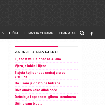
SIHR I DŽINI
HUMANITARNI KUTAK
PITANJA I ODGOVORI
ZADNJE OBJAVLJENO
Lijenost vs. Oslonac na Allaha
Vjera je lahka i lijepa
5 ajeta koji donose smiraj u srce
vjernika
Da li sam ja dostojna hidžaba
Biva onako kako Allah hoće
Definicija i opasnosti gibeta i nemimeta
Učinio sam blud…