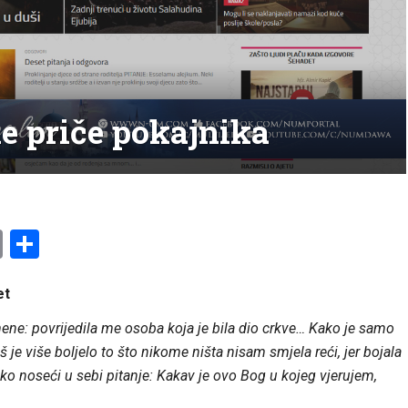
ne priče pokajnika
am
l
ssenger
Copy
Share
Link
et
o mene: povrijedila me osoba koja je bila dio crkve… Kako je samo
oš je više boljelo to što nikome ništa nisam smjela reći, jer bojala
ako noseći u sebi pitanje: Kakav je ovo Bog u kojeg vjerujem,