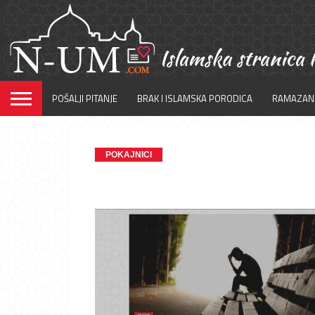
POŠALJI PITANJE
BRAK I ISLAMSKA PORODICA
RAMAZAN
POKAJNICI