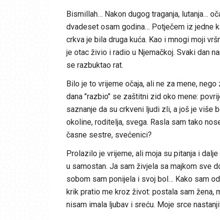
Bismillah… Nakon dugog traganja, lutanja… oča
dvadeset osam godina… Potječem iz jedne kato
crkva je bila druga kuća. Kao i mnogi moji vrš
je otac živio i radio u Njemačkoj. Svaki dan n
se razbuktao rat.
Bilo je to vrijeme očaja, ali ne za mene, nego
dana ’’razbio’’ se zaštitni zid oko mene: povr
saznanje da su crkveni ljudi zli, a još je više
okoline, roditelja, svega. Rasla sam tako nos
časne sestre, svećenici?
Prolazilo je vrijeme, ali moja su pitanja i dal
u samostan. Ja sam živjela sa majkom sve do 
sobom sam ponijela i svoj bol… Kako sam odrast
krik pratio me kroz život: postala sam žena, 
nisam imala ljubav i sreću. Moje srce nastanji