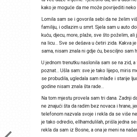
kako je moguće da me može povrijediti neko 
Lomila sam se i govorila sebi da ne želim više
familiju, i odlazim u smrt. Sjela sam u auto d
kuću, djecu, more, plaže, sve što poželim, al
na licu… Sve se dešava u četiri zida. Kakva j
sama, nisam znala ni gdje ću, besciljno sam 
U jednom trenutku naslonila sam se na zid, a v
poznat… Ušla sam: sve je tako lijepo, miris me
se probudila, ugledala sam mlađe i starije lju
godine nisam znala šta rade…
Na tom mjestu provela sam tri dana. Zadnji dan
ne znajući šta da radim bez novaca i hrane,
telefonom nazvala svoje i rekla da se više neću
je tako odredio, ellhamdulilah, prišla jedna se
rekla da sam iz Bosne, a ona je meni na našem