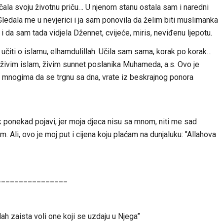
čala svoju životnu priču… U njenom stanu ostala sam i naredni
Gledala me u nevjerici i ja sam ponovila da želim biti muslimanka
i i da sam tada vidjela Džennet, cvijeće, miris, neviđenu ljepotu.
učiti o islamu, elhamdulillah. Učila sam sama, korak po korak…
 živim islam, živim sunnet poslanika Muhameda, a.s. Ovo je
 mnogima da se trgnu sa dna, vrate iz beskrajnog ponora
 ponekad pojavi, jer moja djeca nisu sa mnom, niti me sad
Ali, ovo je moj put i cijena koju plaćam na dunjaluku: ’’Allahova
________________
lah zaista voli one koji se uzdaju u Njega”