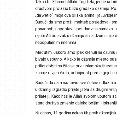
Tako i bì. Elhamdulillahi. Tog ljeta, jedne uob
društvom prolazio blizu gradske džamije. Po 
„da’wetio“, moja dva bliska jarana i ja „uvi
Budući da smo prošli mekteb posjedovali sm
ponaosob, uspostavili pet dnevnih namaza, u
rajom.Ali odlazak u džamiju ili na džumu nije 
nepopularnim imenima.
Međutim, uskoro smo ipak krenuli na džumu a
bivalo usputno. A kako je džamija mjesto susr
prilici dobiti na čitanje prvu islamsku literatu
znanje o vjeri širilo, odbojnost prema grijehu
Budući da sam nastavio sve češće odlaziti u 
u džamiji izgradio prijateljstva sa drugim vrš
prijatelji. Kako nas je Allah svojom uputom s
stara društva zmjenio daleko boljim i iskrenij
Ni danas, 11 godina nakon tih prvih džamijis