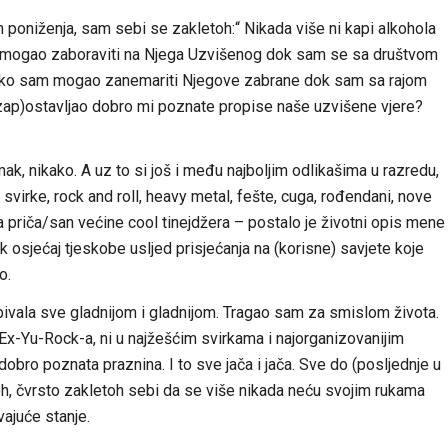
m poniženja, sam sebi se zakletoh:“ Nikada više ni kapi alkohola
te mogao zaboraviti na Njega Uzvišenog dok sam se sa društvom
 Kako sam mogao zanemariti Njegove zabrane dok sam sa rajom
 (zap)ostavljao dobro mi poznate propise naše uzvišene vjere?
ak, nikako. A uz to si još i među najboljim odlikašima u razredu,
 svirke, rock and roll, heavy metal, fešte, cuga, rođendani, nove
 priča/san većine cool tinejdžera – postalo je životni opis mene
osjećaj tjeskobe usljed prisjećanja na (korisne) savjete koje
o.
bivala sve gladnijom i gladnijom. Tragao sam za smislom života.
 Ex-Yu-Rock-a, ni u najžešćim svirkama i najorganizovanijim
bro poznata praznina. I to sve jača i jača. Sve do (posljednje u
oh, čvrsto zakletoh sebi da se više nikada neću svojim rukama
ajuće stanje.