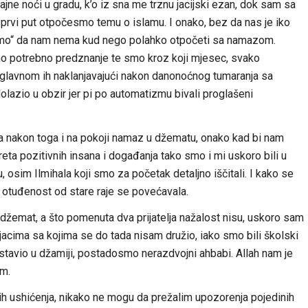
ičajne noći u gradu, k’o iz sna me trznu jacijski ezan, dok sam sa
prvi put otpočesmo temu o islamu. I onako, bez da nas je iko
dješmo“ da nam nema kud nego polahko otpočeti sa namazom.
o potrebno predznanje te smo kroz koji mjesec, svako
glavnom ih naklanjavajući nakon danonoćnog tumaranja sa
dolazio u obzir jer pi po automatizmu bivali proglašeni
 nakon toga i na pokoji namaz u džematu, onako kad bi nam
eta pozitivnih insana i događanja tako smo i mi uskoro bili u
ru, osim Ilmihala koji smo za početak detaljno iščitali. I kako se
 i otuđenost od stare raje se povećavala.
džemat, a što pomenuta dva prijatelja nažalost nisu, uskoro sam
njacima sa kojima se do tada nisam družio, iako smo bili školski
astavio u džamiji, postadosmo nerazdvojni ahbabi. Allah nam je
im.
kih ushićenja, nikako ne mogu da prežalim upozorenja pojedinih