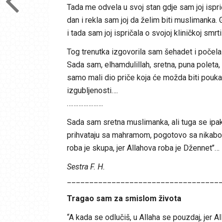
Tada me odvela u svoj stan gdje sam joj ispri
dan i rekla sam joj da želim biti muslimanka. 
i tada sam joj ispričala o svojoj kliničkoj smrt
Tog trenutka izgovorila sam šehadet i počela 
Sada sam, elhamdulillah, sretna, puna poleta,
samo mali dio priče koja će možda biti pouka
izgubljenosti….
………………….
Sada sam sretna muslimanka, ali tuga se ipak
prihvataju sa mahramom, pogotovo sa nikabom. 
roba je skupa, jer Allahova roba je Džennet’’…
Sestra F. H.
__________________________________
Tragao sam za smislom života
“A kada se odlučiš, u Allaha se pouzdaj, jer Al