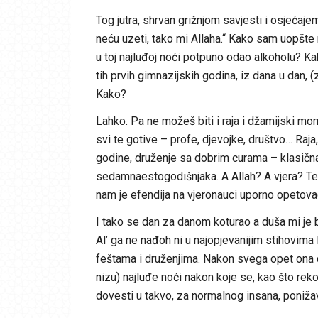
Tog jutra, shrvan grižnjom savjesti i osjećaje
neću uzeti, tako mi Allaha.“ Kako sam uopš
u toj najluđoj noći potpuno odao alkoholu?
tih prvih gimnazijskih godina, iz dana u dan,
Kako?
Lahko. Pa ne možeš biti i raja i džamijski mom
svi te gotive – profe, djevojke, društvo… Raja,
godine, druženje sa dobrim curama – klasična
sedamnaestogodišnjaka. A Allah? A vjera? Tek 
nam je efendija na vjeronauci uporno opetova
I tako se dan za danom koturao a duša mi je 
Al’ ga ne nađoh ni u najopjevanijim stihovima
feštama i druženjima. Nakon svega opet ona do
nizu) najluđe noći nakon koje se, kao što rek
dovesti u takvo, za normalnog insana, ponižav