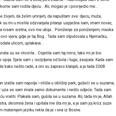
kome sam rodila djecu… Ali, mogao je i povrijedio me…
 živjeti, da želim umrijeti, da napuštam sve: djecu, muža,
ok su mi u mislila odzvanjala pitanja: uspješna sam, imam novac,
i ja nisam sretna, ovo me ubija… Poniženje za poniženjem, maska
e ovo vjera, gdje je taj Bog… Tada sam otputovala u Njemačku,
hodala ulicom, uplakana…
rata su se otvorila… Osjetila sam taj miris, tako mi je bio
 opija. Sjela sam i, iscrpljena od bola i tuge, zaspala. Kada sam
de kako nešto rade, a oni su zapravo klanjali, a ja tada 2008.
 izašla sam napolje i otišla u obližnji park, gušeći se u suzama,
 jer uza se sam imala samo dokumente i nešto odjeće. Tada sam
 vratiti. Plakala sam, gušila se u suzama. Ali, tada mi je, Allah
stra, skromna žena i upitala me šta mi je, a ja sam joj kroz suze
 maternjem jeziku rekla da je i ona iz Bosne.