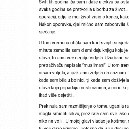
Svih tih godina iša sam i dalje u crkvu sa ost
svaka godina se pretvorila u borbu za život…
operaciji, gdje je moj život visio o koncu, k
Nakon oporavka, djelimično sam zaboravila šta
sjećanje.
U tom vremenu otišla sam kod svojih susjeda
minuta zamolila sam d ami daju knjigu koju je o
slova, to sam već negdje vidjela. Užurbano sam 
pretraživaču napisala ’’muslimani’’. U tom tre
nisam voljela, a ipak sam željela da saznam. T
kada sam bila u bolnici, tj. kada sam doživjela
slova koja pripadaju muslimanima, a miris koji
ikad više osjetiti…
Prekinula sam razmišljanje o tome, ugasila ra
mogla smisliti crkvu, prezirala sam sve iako 
niko ne voli… U mojoj glavi vladao je košmar:
tu već duže vrijeme. Tjelesno da, ali u duši