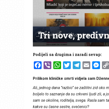
Tri nove, prediv
Podijeli sa drugima i zaradi sevap:
Facebook
Viber
WhatsApp
Twitter
Telegr
Emai
Me
Prilikom kliničke smrti vidjela sam Dženn
Ali, jednog dana ’’razbio’’ se zaštitni zid ok
boljelo to saznanje da su crkveni ljudi zli, a j
sam se okoline, roditelja, svega. Rasla sam t
kakve su časne sestre, svećenici
?