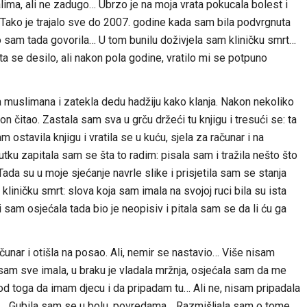
alima, ali ne zadugo… Ubrzo je na moja vrata pokucala bolest i
 Tako je trajalo sve do 2007. godine kada sam bila podvrgnuta
ako sam tada govorila… U tom bunilu doživjela sam kliničku smrt…
 se desilo, ali nakon pola godine, vratilo mi se potpuno
 muslimana i zatekla dedu hadžiju kako klanja. Nakon nekoliko
n čitao. Zastala sam sva u grču držeći tu knjigu i tresući se: ta
ostavila knjigu i vratila se u kuću, sjela za računar i na
nutku zapitala sam se šta to radim: pisala sam i tražila nešto što
ada su u moje sjećanje navrle slike i prisjetila sam se stanja
 kliničku smrt: slova koja sam imala na svojoj ruci bila su ista
 sam osjećala tada bio je neopisiv i pitala sam se da li ću ga
čunar i otišla na posao. Ali, nemir se nastavio… Više nisam
sam sve imala, u braku je vladala mržnja, osjećala sam da me
 od toga da imam djecu i da pripadam tu… Ali ne, nisam pripadala
 ne… Gubila sam se u bolu, povredama… Razmišljala sam o tome