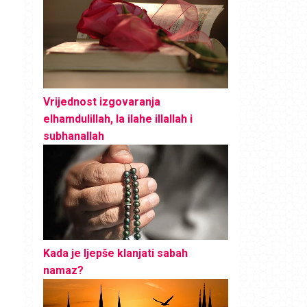
Vrijednost izgovaranja
elhamdulillah, la ilahe illallah i
subhanallah
Kada je ljepše klanjati sabah
namaz?