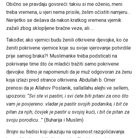
Obično se pravdaju govoreći: takvu si me oženio, meni
treba vremena, u vjeri nema prisile, želim očistiti namjeru…
Nerijetko se dešava da nakon kratkog vremena vjernik
zažali zbog sklopljene bračne veze, ali …
Također, ako vjernici budu ženili otkrivene djevojke, ko će
ženiti pokrivene vjernice koje su svoje vjerovanje potvrdile
prije samog braka?! Muslimanke treba podsticati na
pokrivanje time što će mladići tražiti samo pokrivene
djevojke. Bitno je napomenuti da je muž odgovoran za ženu
koja izlazi pred strance otkrivena. Abdullah b. Omer
prenosi da je Allahov Poslanik, sallallahu alejhi ve sellem,
upozorio: “
Svi ste vi pastiri, i svi ćete biti pitani za ono što
vam je povjereno: vladar je pastir svojih podanika, i bit će
pitan za njih; čovjek je pastir u svojoj kući, i bit će pitan za
svoju porodicu
…” (Buharija i Muslim)
Brojni su hadisi koji ukazuju na opasnost razgolićavanja.