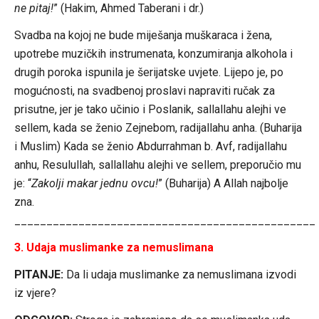
ne pitaj!
” (Hakim, Ahmed Taberani i dr.)
Svadba na kojoj ne bude miješanja muškaraca i žena,
upotrebe muzičkih instrumenata, konzumiranja alkohola i
drugih poroka ispunila je šerijatske uvjete. Lijepo je, po
mogućnosti, na svadbenoj proslavi napraviti ručak za
prisutne, jer je tako učinio i Poslanik, sallallahu alejhi ve
sellem, kada se ženio Zejnebom, radijallahu anha. (Buharija
i Muslim) Kada se ženio Abdurrahman b. Avf, radijallahu
anhu, Resulullah, sallallahu alejhi ve sellem, preporučio mu
je: “
Zakolji makar jednu ovcu!
” (Buharija) A Allah najbolje
zna.
_______________________________________________
3. Udaja muslimanke za nemuslimana
PITANJE:
Da li udaja muslimanke za nemuslimana izvodi
iz vjere?