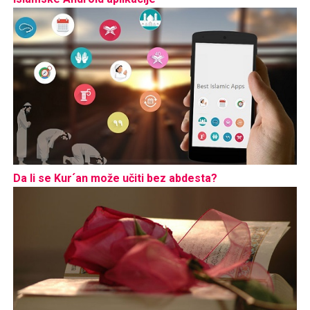
Da li se Kur´an može učiti bez abdesta?