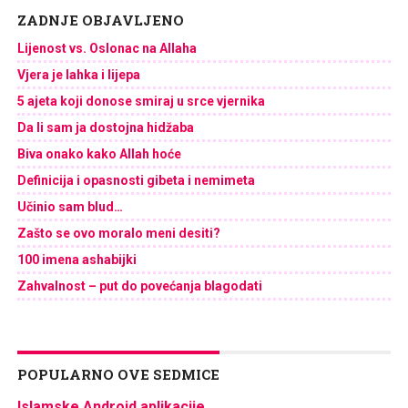
ZADNJE OBJAVLJENO
Lijenost vs. Oslonac na Allaha
Vjera je lahka i lijepa
5 ajeta koji donose smiraj u srce vjernika
Da li sam ja dostojna hidžaba
Biva onako kako Allah hoće
Definicija i opasnosti gibeta i nemimeta
Učinio sam blud…
Zašto se ovo moralo meni desiti?
100 imena ashabijki
Zahvalnost – put do povećanja blagodati
POPULARNO OVE SEDMICE
Islamske Android aplikacije