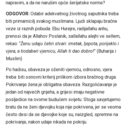
napravim, a da ne narušim opće šerijatske norme?
ODGOVOR:
Odabir adekvatnog životnog saputnika treba
biti primarnicilj svakog muslimana. Ljudi sklapaju bračne
veze iz raznih pobuda. Ebu Hurejre, radijallahu anhu,
prenosi da je Allahov Poslanik, sallallahu alejhi ve sellem,
rekao: “
Ženu udaju četiri stvari: imetak, ljepota, porijeklo i
vjera, a tiodaberi vjernicu, Allah ti dao dobro!
” (Buharija i
Muslim)
Po hadisu, obaveza je oženiti vjernicu, odnosno, vjera
treba· biti osnovni kriterij prilikom izbora bračnog druga.
Pokrivanje žena je obligatna obaveza. Razgolićavanje je
jedan od najvećih grijeha, a grijesi imaju negativne
posljedice na ovome budućem svijetu. Stoga savjetujemo
bratu da ne ženi djevojku koja nije pokrivena, jer se veoma
često desi da se djevojke koje su, naizgled, spremne na
pokrivanje, nakon udaje nikada ne pokriju.