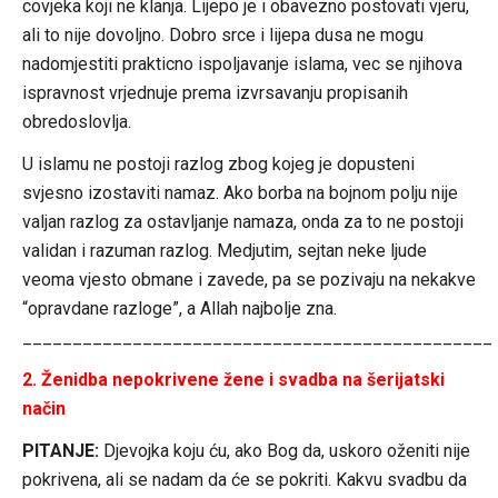
covjeka koji ne klanja. Lijepo je i obavezno postovati vjeru,
ali to nije dovoljno. Dobro srce i lijepa dusa ne mogu
nadomjestiti prakticno ispoljavanje islama, vec se njihova
ispravnost vrjednuje prema izvrsavanju propisanih
obredoslovlja.
U islamu ne postoji razlog zbog kojeg je dopusteni
svjesno izostaviti namaz. Ako borba na bojnom polju nije
valjan razlog za ostavljanje namaza, onda za to ne postoji
validan i razuman razlog. Medjutim, sejtan neke ljude
veoma vjesto obmane i zavede, pa se pozivaju na nekakve
“opravdane razloge”, a Allah najbolje zna.
_______________________________________________
2. Ženidba nepokrivene žene i svadba na šerijatski
način
PITANJE:
Djevojka koju ću, ako Bog da, uskoro oženiti nije
pokrivena, ali se nadam da će se pokriti. Kakvu svadbu da