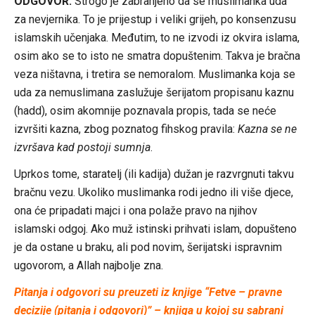
ODGOVOR:
Strogo je zabranjeno da se muslimanka uda
za nevjernika. To je prijestup i veliki grijeh, po konsenzusu
islamskih učenjaka. Međutim, to ne izvodi iz okvira islama,
osim ako se to isto ne smatra dopuštenim. Takva je bračna
veza ništavna, i tretira se nemoralom. Muslimanka koja se
uda za nemuslimana zaslužuje šerijatom propisanu kaznu
(hadd), osim akomnije poznavala propis, tada se neće
izvršiti kazna, zbog poznatog fihskog pravila:
Kazna se ne
izvršava kad postoji sumnja
.
Uprkos tome, staratelj (ili kadija) dužan je razvrgnuti takvu
bračnu vezu. Ukoliko muslimanka rodi jedno ili više djece,
ona će pripadati majci i ona polaže pravo na njihov
islamski odgoj. Ako muž istinski prihvati islam, dopušteno
je da ostane u braku, ali pod novim, šerijatski ispravnim
ugovorom, a Allah najbolje zna.
Pitanja i odgovori su preuzeti iz knjige “Fetve – pravne
decizije (pitanja i odgovori)” – knjiga u kojoj su sabrani