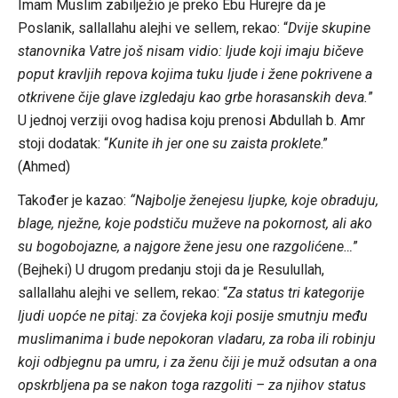
Imam Muslim zabilježio je preko Ebu Hurejre da je
Poslanik, sallallahu alejhi ve sellem, rekao: “
Dvije skupine
stanovnika Vatre još nisam vidio: ljude koji imaju bičeve
poput kravljih repova kojima tuku ljude i žene pokrivene a
otkrivene čije glave izgledaju kao grbe horasanskih deva.
”
U jednoj verziji ovog hadisa koju prenosi Abdullah b. Amr
stoji dodatak: “
Kunite ih jer one su zaista proklete
.”
(Ahmed)
Također je kazao:
“Najbolje ženejesu ljupke, koje obraduju,
blage, nježne, koje podstiču muževe na pokornost, ali ako
su bogobojazne, a najgore žene jesu one razgolićene…
”
(Bejheki) U drugom predanju stoji da je Resulullah,
sallallahu alejhi ve sellem, rekao: “
Za status tri kategorije
ljudi uopće ne pitaj: za čovjeka koji posije smutnju među
muslimanima i bude nepokoran vladaru, za roba ili robinju
koji odbjegnu pa umru, i za ženu čiji je muž odsutan a ona
opskrbljena pa se nakon toga razgoliti – za njihov status