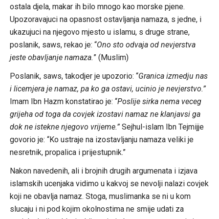
ostala djela, makar ih bilo mnogo kao morske pjene.
Upozoravajuci na opasnost ostavljanja namaza, s jedne, i
ukazujuci na njegovo mjesto u islamu, s druge strane,
poslanik, saws, rekao je: “
Ono sto odvaja od nevjerstva
jeste obavljanje namaza.
” (Muslim)
Poslanik, saws, takodjer je upozorio: “
Granica izmedju nas
i licemjera je namaz, pa ko ga ostavi, ucinio je nevjerstvo.”
Imam Ibn Hazm konstatirao je: “
Poslije sirka nema veceg
grijeha od toga da covjek izostavi namaz ne klanjavsi ga
dok ne istekne njegovo vrijeme.”
Sejhul-islam Ibn Tejmijje
govorio je: “Ko ustraje na izostavljanju namaza veliki je
nesretnik, propalica i prijestupnik.”
Nakon navedenih, ali i brojnih drugih argumenata i izjava
islamskih ucenjaka vidimo u kakvoj se nevolji nalazi covjek
koji ne obavlja namaz. Stoga, muslimanka se ni u kom
slucaju i ni pod kojim okolnostima ne smije udati za