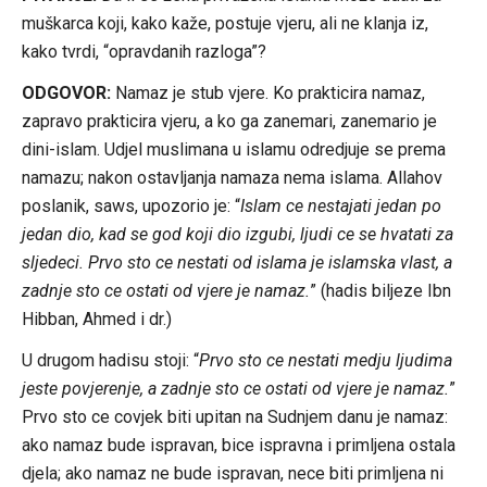
muškarca koji, kako kaže, postuje vjeru, ali ne klanja iz,
kako tvrdi, “opravdanih razloga”?
ODGOVOR:
Namaz je stub vjere. Ko prakticira namaz,
zapravo prakticira vjeru, a ko ga zanemari, zanemario je
dini-islam. Udjel muslimana u islamu odredjuje se prema
namazu; nakon ostavljanja namaza nema islama. Allahov
poslanik, saws, upozorio je: “
Islam ce nestajati jedan po
jedan dio, kad se god koji dio izgubi, ljudi ce se hvatati za
sljedeci. Prvo sto ce nestati od islama je islamska vlast, a
zadnje sto ce ostati od vjere je namaz.
” (hadis biljeze Ibn
Hibban, Ahmed i dr.)
U drugom hadisu stoji: “
Prvo sto ce nestati medju ljudima
jeste povjerenje, a zadnje sto ce ostati od vjere je namaz.
”
Prvo sto ce covjek biti upitan na Sudnjem danu je namaz:
ako namaz bude ispravan, bice ispravna i primljena ostala
djela; ako namaz ne bude ispravan, nece biti primljena ni