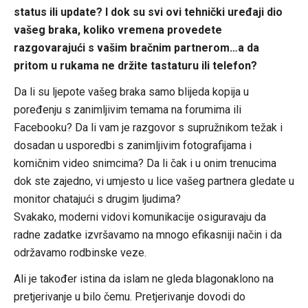
status ili update? I dok su svi ovi tehnički uređaji dio
vašeg braka, koliko vremena provedete
razgovarajući s vašim bračnim partnerom…a da
pritom u rukama ne držite tastaturu ili telefon?
Da li su ljepote vašeg braka samo blijeda kopija u
poređenju s zanimljivim temama na forumima ili
Facebooku? Da li vam je razgovor s supružnikom težak i
dosadan u usporedbi s zanimljivim fotografijama i
komičnim video snimcima? Da li čak i u onim trenucima
dok ste zajedno, vi umjesto u lice vašeg partnera gledate u
monitor chatajući s drugim ljudima?
Svakako, moderni vidovi komunikacije osiguravaju da
radne zadatke izvršavamo na mnogo efikasniji način i da
održavamo rodbinske veze.
Ali je također istina da islam ne gleda blagonaklono na
pretjerivanje u bilo čemu. Pretjerivanje dovodi do