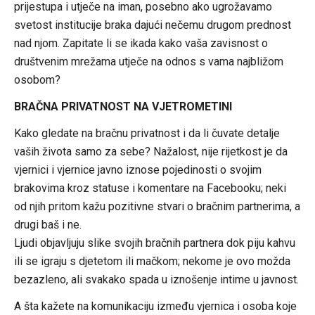
prijestupa i utječe na iman, posebno ako ugrožavamo
svetost institucije braka dajući nečemu drugom prednost
nad njom. Zapitate li se ikada kako vaša zavisnost o
društvenim mrežama utječe na odnos s vama najbližom
osobom?
BRAČNA PRIVATNOST NA VJETROMETINI
Kako gledate na bračnu privatnost i da li čuvate detalje
vaših života samo za sebe? Nažalost, nije rijetkost je da
vjernici i vjernice javno iznose pojedinosti o svojim
brakovima kroz statuse i komentare na Facebooku; neki
od njih pritom kažu pozitivne stvari o bračnim partnerima, a
drugi baš i ne.
Ljudi objavljuju slike svojih bračnih partnera dok piju kahvu
ili se igraju s djetetom ili mačkom; nekome je ovo možda
bezazleno, ali svakako spada u iznošenje intime u javnost.
A šta kažete na komunikaciju između vjernica i osoba koje