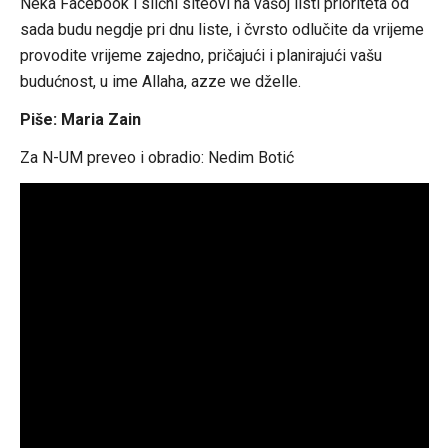
Neka Facebook i slični siteovi na vašoj listi prioriteta od
sada budu negdje pri dnu liste, i čvrsto odlučite da vrijeme
provodite vrijeme zajedno, pričajući i planirajući vašu
budućnost, u ime Allaha, azze we dželle.
Piše: Maria Zain
Za N-UM preveo i obradio: Nedim Botić