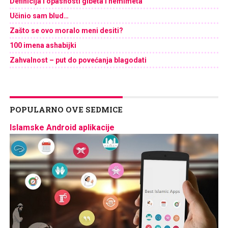
Definicija i opasnosti gibeta i nemimeta
Učinio sam blud…
Zašto se ovo moralo meni desiti?
100 imena ashabijki
Zahvalnost – put do povećanja blagodati
POPULARNO OVE SEDMICE
Islamske Android aplikacije