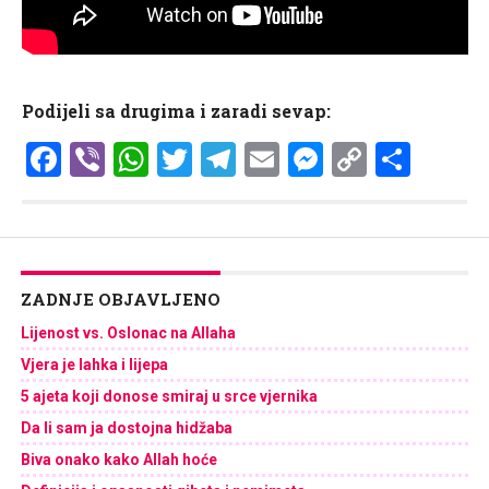
Podijeli sa drugima i zaradi sevap:
Facebook
Viber
WhatsApp
Twitter
Telegram
Email
Messenge
Copy
Shar
Link
ZADNJE OBJAVLJENO
Lijenost vs. Oslonac na Allaha
Vjera je lahka i lijepa
5 ajeta koji donose smiraj u srce vjernika
Da li sam ja dostojna hidžaba
Biva onako kako Allah hoće