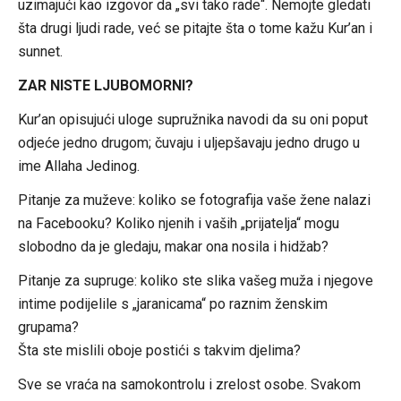
uzimajući kao izgovor da „svi tako rade“. Nemojte gledati
šta drugi ljudi rade, već se pitajte šta o tome kažu Kur’an i
sunnet.
ZAR NISTE LJUBOMORNI?
Kur’an opisujući uloge supružnika navodi da su oni poput
odjeće jedno drugom; čuvaju i uljepšavaju jedno drugo u
ime Allaha Jedinog.
Pitanje za muževe: koliko se fotografija vaše žene nalazi
na Facebooku? Koliko njenih i vaših „prijatelja“ mogu
slobodno da je gledaju, makar ona nosila i hidžab?
Pitanje za supruge: koliko ste slika vašeg muža i njegove
intime podijelile s „jaranicama“ po raznim ženskim
grupama?
Šta ste mislili oboje postići s takvim djelima?
Sve se vraća na samokontrolu i zrelost osobe. Svakom