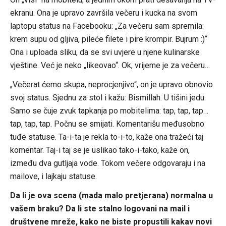
ekranu. Ona je upravo završila večeru i kucka na svom
laptopu status na Facebooku: „Za večeru sam spremila:
krem supu od gljiva, pileće filete i pire krompir. Bujrum :)“
Ona i uploada sliku, da se svi uvjere u njene kulinarske
vještine. Već je neko „likeovao“. Ok, vrijeme je za večeru…
„Večerat ćemo skupa, neprocjenjivo“, on je upravo obnovio
svoj status. Sjednu za stol i kažu: Bismillah. U tišini jedu.
Samo se čuje zvuk tapkanja po mobitelima: tap, tap, tap…
tap, tap, tap. Počnu se smijati. Komentarišu međusobno
tuđe statuse. Ta-i-ta je rekla to-i-to, kaže ona tražeći taj
komentar. Taj-i taj se je uslikao tako-i-tako, kaže on,
između dva gutljaja vode. Tokom večere odgovaraju i na
mailove, i lajkaju statuse.
Da li je ova scena (mada malo pretjerana) normalna u
vašem braku? Da li ste stalno logovani na mail i
društvene mreže, kako ne biste propustili kakav novi