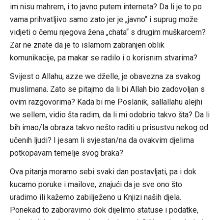
im nisu mahrem, i to javno putem interneta? Da li je to po
vama prihvatljivo samo zato jer je „javno“ i suprug može
vidjeti o čemu njegova žena „chata“ s drugim muškarcem?
Zar ne znate da je to islamom zabranjen oblik
komunikacije, pa makar se radilo i o korisnim stvarima?
Svijest o Allahu, azze we dželle, je obavezna za svakog
muslimana. Zato se pitajmo da li bi Allah bio zadovoljan s
ovim razgovorima? Kada bi me Poslanik, sallallahu alejhi
we sellem, vidio šta radim, da li mi odobrio takvo šta? Da li
bih imao/la obraza takvo nešto raditi u prisustvu nekog od
učenih ljudi? I jesam li svjestan/na da ovakvim djelima
potkopavam temelje svog braka?
Ova pitanja moramo sebi svaki dan postavljati, pa i dok
kucamo poruke i mailove, znajući da je sve ono što
uradimo ili kažemo zabilježeno u Knjizi naših djela.
Ponekad to zaboravimo dok dijelimo statuse i podatke,