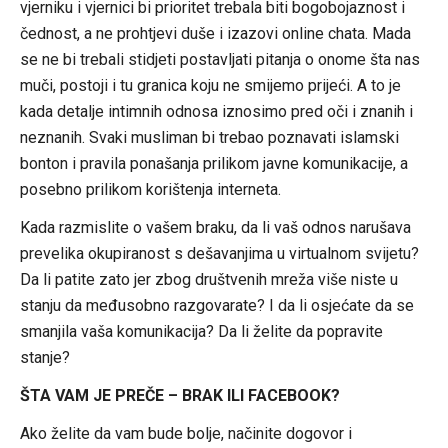
vjerniku i vjernici bi prioritet trebala biti bogobojaznost i
čednost, a ne prohtjevi duše i izazovi online chata. Mada
se ne bi trebali stidjeti postavljati pitanja o onome šta nas
muči, postoji i tu granica koju ne smijemo prijeći. A to je
kada detalje intimnih odnosa iznosimo pred oči i znanih i
neznanih. Svaki musliman bi trebao poznavati islamski
bonton i pravila ponašanja prilikom javne komunikacije, a
posebno prilikom korištenja interneta.
Kada razmislite o vašem braku, da li vaš odnos narušava
prevelika okupiranost s dešavanjima u virtualnom svijetu?
Da li patite zato jer zbog društvenih mreža više niste u
stanju da međusobno razgovarate? I da li osjećate da se
smanjila vaša komunikacija? Da li želite da popravite
stanje?
ŠTA VAM JE PREČE – BRAK ILI FACEBOOK?
Ako želite da vam bude bolje, načinite dogovor i