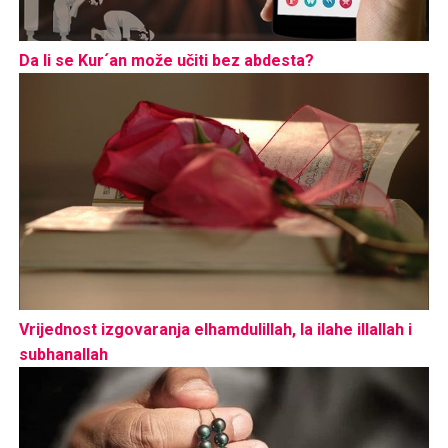
Da li se Kur´an može učiti bez abdesta?
Vrijednost izgovaranja elhamdulillah, la ilahe illallah i
subhanallah