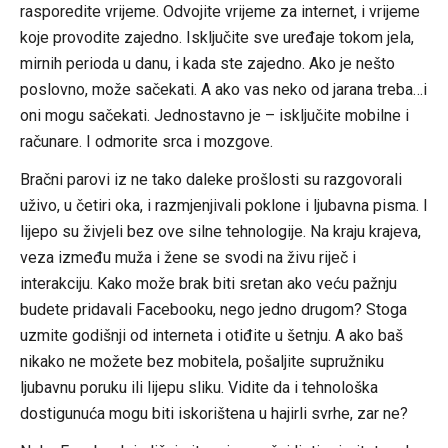
rasporedite vrijeme. Odvojite vrijeme za internet, i vrijeme
koje provodite zajedno. Isključite sve uređaje tokom jela,
mirnih perioda u danu, i kada ste zajedno. Ako je nešto
poslovno, može sačekati. A ako vas neko od jarana treba…i
oni mogu sačekati. Jednostavno je – isključite mobilne i
računare. I odmorite srca i mozgove.
Bračni parovi iz ne tako daleke prošlosti su razgovorali
uživo, u četiri oka, i razmjenjivali poklone i ljubavna pisma. I
lijepo su živjeli bez ove silne tehnologije. Na kraju krajeva,
veza između muža i žene se svodi na živu riječ i
interakciju. Kako može brak biti sretan ako veću pažnju
budete pridavali Facebooku, nego jedno drugom? Stoga
uzmite godišnji od interneta i otiđite u šetnju. A ako baš
nikako ne možete bez mobitela, pošaljite supružniku
ljubavnu poruku ili lijepu sliku. Vidite da i tehnološka
dostigunuća mogu biti iskorištena u hajirli svrhe, zar ne?