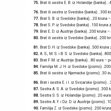
75.
Brat ili sestra E. B. iz Holandije (banka)
76.
Brat ili sestra iz Svedske (banka)….300 
77.
Brat S. B. iz Svedske (banka)….20 kruna –
78.
Brat S. P. iz Svedske (banka)…150 kruna 
79.
Brat E. D. iz Austrije (banka)…200 kruna 
80.
Brat ili sestra iz Svedske (banka)…200 k
81.
Brat D. H. iz Svedske (banka)…500 kruna
82.
A. S., M. S. i B. S. iz Svedske (banka)…80
83.
Brat F. M. iz Austrije (banka)….80 eura – 
84.
Familija M. J. H. iz Svedske (pismo)…200
85.
Brat ili sestra iz Njemacke (pismo)…30 e
86.
Brat i sestra E. i I. iz Svicarske (pismo)
87.
Sestra A. S. A. iz Svedske (pismo)…300 k
88.
Sestra S. S. iz Holandije (pismo)…20 eur
89.
Sestre A. F. i Dz. D. iz Austrije (pismo)…
90.
Familija Z. iz Svedske (pismo)…200 kruna