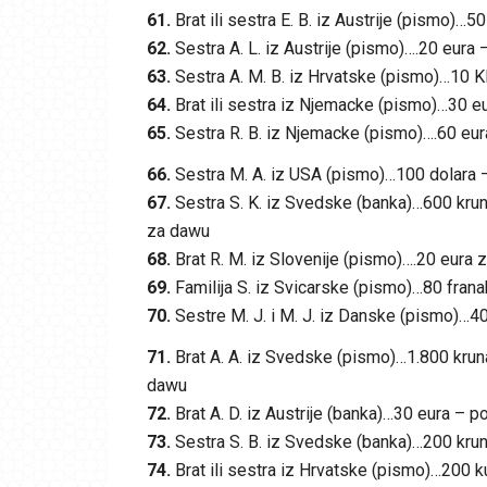
61.
Brat ili sestra E. B. iz Austrije (pismo)…
62.
Sestra A. L. iz Austrije (pismo)….20 eura
63.
Sestra A. M. B. iz Hrvatske (pismo)…10 
64.
Brat ili sestra iz Njemacke (pismo)…30 e
65.
Sestra R. B. iz Njemacke (pismo)….60 eur
66.
Sestra M. A. iz USA (pismo)…100 dolara –
67.
Sestra S. K. iz Svedske (banka)…600 krun
za dawu
68.
Brat R. M. iz Slovenije (pismo)….20 eura 
69.
Familija S. iz Svicarske (pismo)…80 franak
70.
Sestre M. J. i M. J. iz Danske (pismo)…4
71.
Brat A. A. iz Svedske (pismo)…1.800 kruna
dawu
72.
Brat A. D. iz Austrije (banka)…30 eura – p
73.
Sestra S. B. iz Svedske (banka)…200 krun
74.
Brat ili sestra iz Hrvatske (pismo)…200 