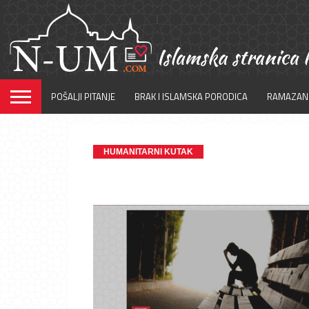
POŠALJI PITANJE
BRAK I ISLAMSKA PORODICA
RAMAZAN
HUMANITARNI KUTAK