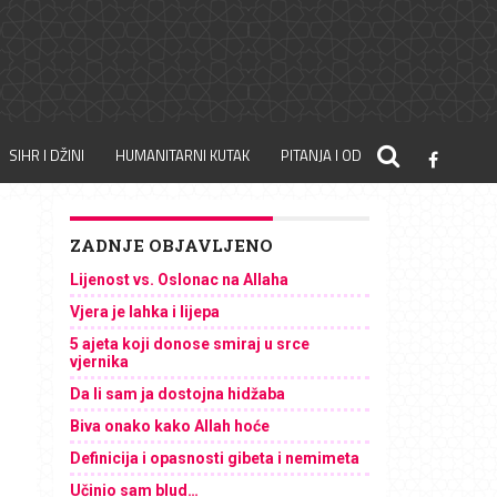
SIHR I DŽINI
HUMANITARNI KUTAK
PITANJA I ODGOVORI
ZADNJE OBJAVLJENO
Lijenost vs. Oslonac na Allaha
Vjera je lahka i lijepa
5 ajeta koji donose smiraj u srce
vjernika
Da li sam ja dostojna hidžaba
Biva onako kako Allah hoće
Definicija i opasnosti gibeta i nemimeta
Učinio sam blud…