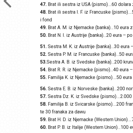
47.
Brat ili sestra iz USA (pismo)….60 dolara
48.
Brat ili sestra I. F. iz Francuske (pismo)
i fond
49.
Brat A. M. iz Njemacke (banka)…10 eura 
50.
Brat N. I. iz Austrije (banka)…20 eura – p
51.
Sestra M. K. iz Austrije (banka)…30 eura 
52.
Sestra P. M. iz Francuske (banka)…50 eur
53.
Sestra A. B. iz Svedske (banka)…200 krun
54.
Brat R. R. iz Njemacke (pismo)…40 eura –
55.
Familija K. iz Njemacke (pismo)….50 eura 
56.
Sestra E. B. iz Norveske (banka)…200 no
57.
Sestra Dz. K. iz Svedske (pismo)….2.000 
58.
Familija B. iz Svicarske (pismo)….200 fra
te 30 franaka za dawu
59.
Brat H. D. iz Njemacke (Western Union)….
60.
Brat P. B. iz Italije (Western Union)…100 