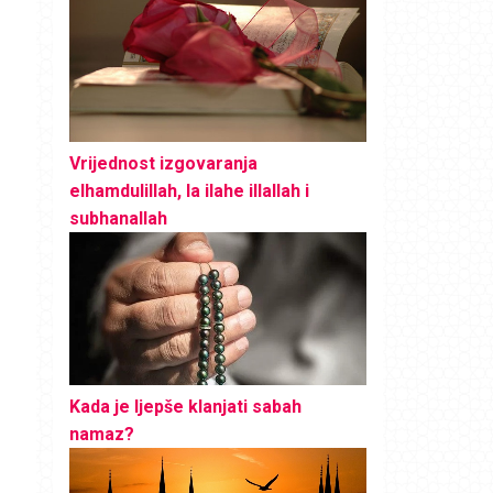
Vrijednost izgovaranja
elhamdulillah, la ilahe illallah i
subhanallah
Kada je ljepše klanjati sabah
namaz?