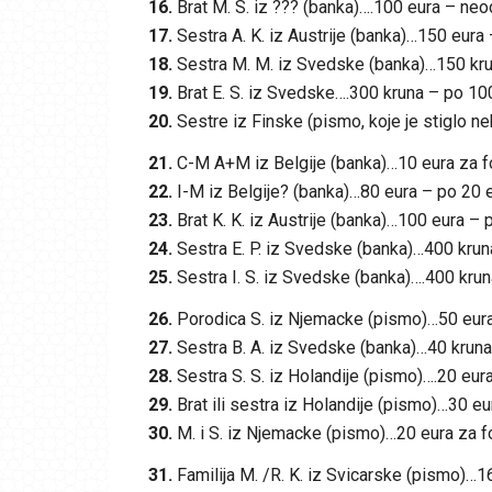
16.
Brat M. S. iz ??? (banka)….100 eura – ne
17.
Sestra A. K. iz Austrije (banka)…150 eura
18.
Sestra M. M. iz Svedske (banka)…150 kru
19.
Brat E. S. iz Svedske….300 kruna – po 10
20.
Sestre iz Finske (pismo, koje je stiglo 
21.
C-M A+M iz Belgije (banka)…10 eura za 
22.
I-M iz Belgije? (banka)…80 eura – po 20 e
23.
Brat K. K. iz Austrije (banka)…100 eura – p
24.
Sestra E. P. iz Svedske (banka)…400 krun
25.
Sestra I. S. iz Svedske (banka)….400 kru
26.
Porodica S. iz Njemacke (pismo)…50 eura 
27.
Sestra B. A. iz Svedske (banka)…40 krun
28.
Sestra S. S. iz Holandije (pismo)….20 eur
29.
Brat ili sestra iz Holandije (pismo)…30 e
30.
M. i S. iz Njemacke (pismo)…20 eura za f
31.
Familija M. /R. K. iz Svicarske (pismo)…1