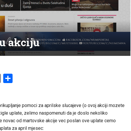
u akciju
am
l
ssenger
Copy
Share
Link
prikupljanje pomoci za aprilske slucajeve (o ovoj akciji mozete
tigle uplate, zelimo naspomenuti da je doslo nekoliko
 je novac od martovske akcije vec poslan ove uplate cemo
uplata za april mjesec: