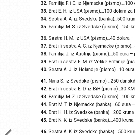
32.
Familija F. i D. iz Njemacke (pismo)….100
33.
Brat E. H. iz USA (pismo)….100 dolara za
34.
Sestra A. A. iz Svedske (banka)…500 krun
35.
Familija M. S. iz Svedske (pismo)…150 kr
36.
Sestra H. M. iz USA (pismo)…40 dolara – 
37.
Brat ili sestra A. C. iz Njemacke (pismo)
38.
Familija J. iz Austrije (pismo)….50 eura –
39.
Brat ili sestra E. M. iz Velike Britanije (
40.
Sestra A. J. iz Holandije (pismo)…10 eura
41.
Nana S. iz Svedske (pismo)….250 danskih
42.
Brat ili sestra E. D. iz BiH (pismo)…30 
43.
Familija M. Z. iz Svedske (pismo)…100 kr
44.
Brat M. T. iz Njemacke (banka)….60 eura –
44.
Brat H. H. iz Svedske (banka)….200 kruna
45.
Brat N. K. iz Svedske (banka)….400 kruna 
46.
Sestra A. K. iz Svedske (banka)….500 kru