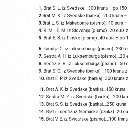
1.
Brat S. L. iz Svedske….300 kruna – po 150
2.
Brat M. K. iz Svedske (banka)…200 kruna –
3.
Brat L. S. iz Makedonije (pismo)…10 eura –
4.
R. M. i E. M. iz Slovenije (pismo)…20 eura
5.
Brat E. B. iz Finske (pismo)…40 eura – po 
6.
Familija C. iz Luksemburga (pismo)…230 eu
7.
Sestra A. H. iz Luksemburga (pismo)….20 
8.
Sestra S. R. iz Luksemburga (pismo)….50 e
9.
Brat S. C. iz Svedske (banka)….100 kruna 
10.
Brat E. P. iz Svedske (banka)…300 kruna 
11.
Brat A. K. iz Svedske (banka)…150 kruna 
12.
Sestra M. Z. iz Svedske (banka)….200 kru
13.
Brat S. S. iz Svedske (banka)….250 kruna
14.
Brat ili sestra iz Njemacke (banka)…20 eu
15.
Brat V. E. iz Svicarske (pismo)….100 fran