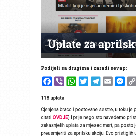
Uplate za aprilsk
Podijeli sa drugima i zaradi sevap:
Facebook
Viber
WhatsApp
Twitter
Telegr
Emai
Me
118 uplata
Cjenjena braco i postovane sestre, u toku je 
citati
OVDJE
) i prije nego sto navedemo pris
zakasnjelih uplata za mjesec mart, pa posto
preusmjeriti za aprilsku akciju. Evo pristiglih 