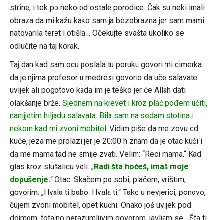
strine, i tek po neko od ostale porodice. Čak su neki imali
obraza da mi kažu kako sam ja bezobrazna jer sam mami
natovarila teret i otišla… Očekujte svašta ukoliko se
odlučite na taj korak.
Taj dan kad sam ocu poslala tu poruku govori mi cimerka
da je njima profesor u medresi govorio da uče salavate
uvijek ali pogotovo kada im je teško jer će Allah dati
olakšanje brže.
Sjednem na krevet i kroz plač pođem učiti,
nanijjetim hiljadu salavata. Bila sam na sedam stotina i
nekom kad mi zvoni mobitel.
Vidim piše da me zovu od
kuće, jeza me prolazi jer je 20:00 h znam da je otac kući i
da me mama tad ne smije zvati. Velim: “Reci mama.“ Kad
glas kroz slušalicu veli: „
Radi šta hoćeš, imaš moje
dopušenje.
“ Otac. Skačem po sobi, plačem, vrištim,
govorim: „Hvala ti babo. Hvala ti.“ Tako u nevjerici, ponovo,
čujem zvoni mobitel, opet kućni. Onako još uvijek pod
dojmom, totalno nerazumljivim govorom, javljam se. „Šta ti