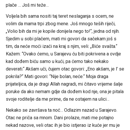
plače … Još mi teže…
Voljela bih sama nositi taj teret neslaganja s ocem, ne
volim da mama trpi zbog mene. Još mnogo teših riječi,
„Volio bih da mi je kopile donijela nego to!“, jedna od njih.
Sjedim u sobi plačem, mati mi govori da sačekam još s
tim, da neće moći izaći na kraj s njim, veli: „Biće svašta.“
Kažem: “Ovako ćemo, u Sarajevu ću biti pokrivena a ovdje
kad dođem biću samo u kući, pa ćemo tako nekako
deverati.“ Akšam uči, čujem otac govori: „Eno akšam, je l’ se
pokrila?“ Mati govori: “Nije bolan, neće.“ Moja draga
prijateljica, da je dragi Allah nagradi, mi čitavo vrijeme šalje
poruke da ako nemam gdje da dođem kod nje, ona je pitala
svoje roditelje da me prime, da ne ostajem na ulici…
Nekako se završava ta noć… Odlazim nazad u Sarajevo.
Otac ne priča sa mnom. Dani prolaze, mati me potajno
nekad nazove, veli otac ih je bio istjerao iz kuće jer mu je