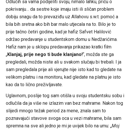
Odlučih sa vama podijeliti svoju, nimalo lahku, priču o
pokrivanju… da sestre koje imaju isti ili sličan problem
dobiju snagu da to p
revaziđu uz Allahovu s.w.t. pomoć a
bila bih sretna ako bih bar malo utjecala na to. Bilo je to
prije tačno četiri godine, kad je hafiz Safvet Halilović
održao predavanje u studentskom domu u Nedžarićima.
Hafiz nam je u sklopu predavanja prikazao kratki film
„
Klanjaj, prije nego ti bude klanjano!
“, možda ste ga
pregledali, možda niste ali u svakom slučaju bi trebali. I ja
sam pregledala prije ali vjerujte nije isto kad to gledate na
velikom platnu i na monitoru, kad gledate na platnu je isto
kao da to lično preživljavate.
Uglavnom, poslije tog sam otišla u svoju studentsku sobu i
odlučila da ja više ne izlazim van bez mahrame. Nakon tog
slijedi mnogo težak period za mene, znala sam to
poznavajući stavove svoga oca u vezi mahrame, bila sam
spremna na sve ali jedno je mi je uvijek bilo na umu: „
Moj