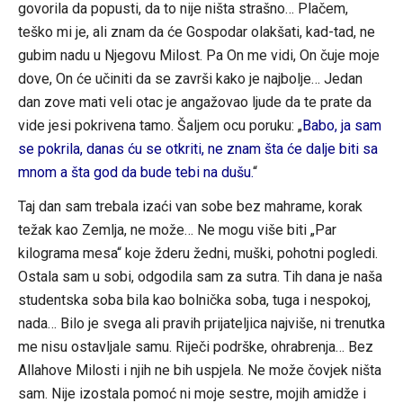
govorila da popusti, da to nije ništa strašno… Plačem,
teško mi je, ali znam da će Gospodar olakšati, kad-tad, ne
gubim nadu u Njegovu Milost. Pa On me vidi, On čuje moje
dove, On će učiniti da se završi kako je najbolje… Jedan
dan zove mati veli otac je angažovao ljude da te prate da
vide jesi pokrivena tamo. Šaljem ocu poruku: „
Babo, ja sam
se pokrila, danas ću se otkriti, ne znam šta će dalje biti sa
mnom a šta god da bude tebi na dušu.
“
Taj dan sam trebala izaći van sobe bez mahrame, korak
težak kao Zemlja, ne može… Ne mogu više biti „Par
kilograma mesa“ koje žderu žedni, muški, pohotni pogledi.
Ostala sam u sobi, odgodila sam za sutra. Tih dana je naša
studentska soba bila kao bolnička soba, tuga i nespokoj,
nada… Bilo je svega ali pravih prijateljica najviše, ni trenutka
me nisu ostavljale samu. Riječi podrške, ohrabrenja… Bez
Allahove Milosti i njih ne bih uspjela. Ne može čovjek ništa
sam. Nije izostala pomoć ni moje sestre, mojih amidže i