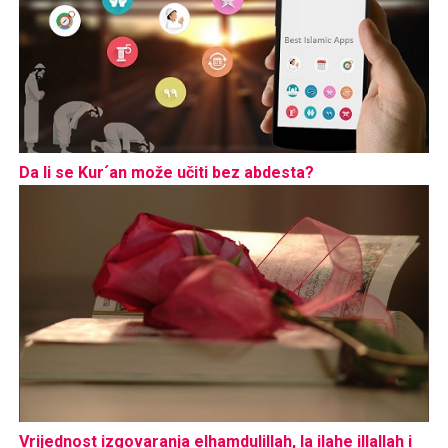
Da li se Kur´an može učiti bez abdesta?
Vrijednost izgovaranja elhamdulillah, la ilahe illallah i