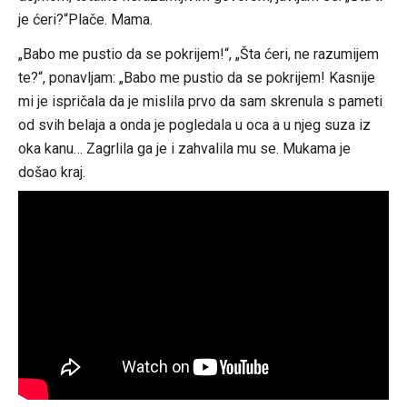
je ćeri?“Plače. Mama.
„Babo me pustio da se pokrijem!“, „Šta ćeri, ne razumijem
te?“, ponavljam: „Babo me pustio da se pokrijem! Kasnije
mi je ispričala da je mislila prvo da sam skrenula s pameti
od svih belaja a onda je pogledala u oca a u njeg suza iz
oka kanu… Zagrlila ga je i zahvalila mu se. Mukama je
došao kraj.