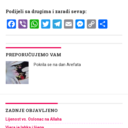
Podijeli sa drugima i zaradi sevap:
Facebook
Viber
WhatsApp
Twitter
Telegram
Email
Messenge
Copy
Shar
Link
PREPORUČUJEMO VAM
Pokrila se na dan Arefata
ZADNJE OBJAVLJENO
Lijenost vs. Oslonac na Allaha
Vjera je lahka i lijepa