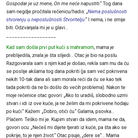
Gospodar je uz mene, On me neće napustiti
.“ Tog dana
sam negdje pročitala rečenicu/hadis: „
Nema poslušnosti
stvorenju u neposlušnosti Stvoritelju
.“ I nema, i ne smije
biti. Odzvanjala mi je u glavi…
__________________
Kad sam došla prvi put kući s mahramom
, mama je
preblijedila, znala je šta slijedi… Otac je bio na poslu.
Razgovarala sam s njim kad je došao, rekla sam mu da ću
se poslije akšama tog dana pokriti (ja sam već pokrivena
nekih 10-tak dana ali sam morala reći da ću se kao tek
tada pokriti da ne bi došlo do većih problema). Nakon te
moje rečenice otac govori: „Ako to uradiš, slobodno uzmi
stvari i idi iz ove kuće, ja ne želim da mi pokrivene hodaju
po kući.“ Kažem: „Dobro, otići ću.“ Galama, psovka…
Plačem. Teško mi je. Kupim stvari da idem, mama ne da,
govori ocu: „Nećeš mi dijete tjerati iz kuće, pa šta ako se
pokrije, to je njen život.“ Otac psuje, „dere se“… Mama