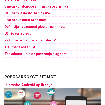
5 ajeta koji donose smiraj u srce vjernika
Da li sam ja dostojna hidžaba
Biva onako kako Allah hoće
Definicija i opasnosti gibeta i nemimeta
Učinio sam blud…
Zašto se ovo moralo meni desiti?
100 imena ashabijki
Zahvalnost – put do povećanja blagodati
POPULARNO OVE SEDMICE
Islamske Android aplikacije