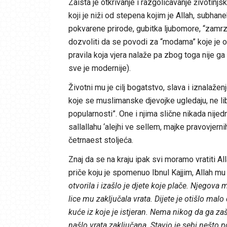
Zaista je otkrivanje i razgolićavanje životinj
koji je niži od stepena kojim je Allah, subhan
pokvarene prirode, gubitka ljubomore, “zamrzn
dozvoliti da se povodi za “modama” koje je od
pravila koja vjera nalaže pa zbog toga nije ga b
sve je modernije).
Životni mu je cilj bogatstvo, slava i iznalaž
koje se muslimanske djevojke ugledaju, ne lib
popularnosti”. One i njima slične nikada nijed
sallallahu ‘alejhi ve sellem, majke pravovjern
četrnaest stoljeća.
Znaj da se na kraju ipak svi moramo vratiti Al
priče koju je spomenuo Ibnul Kajjim, Allah mu
otvorila i izašlo je djete koje plače. Njegova m
lice mu zaključala vrata. Dijete je otišlo malo 
kuće iz koje je istjeran. Nema nikog da ga zaš
našlo vrata zaključana. Stavio je sebi nešto 