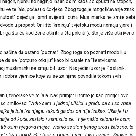
ski nagon, njemu ne naginje insan osim kada se spusti na stepen,
ehu ve te ‘ala, počastio čovjeka. Zbog toga je razgolićavanje znak
utost” osjećaja i smrt svijesti i duha. Muslimanka ne smije sebi
vode u propast. Oni što ‘kreiraju’ svjetsku modu nemaju vjere i
riga šta će kod žene otkriti, a šta pokriti (a što je više otkriveno
enje načina da ostane “poznat”. Zbog toga se poznati modeli, u
e da se “potpuno otkriju” kako bi ostale na “ljestvicama
noj muslimanki ne smiju biti uzor. Naš jedini uzor je Poslanik,
ih i dobre vjernice koje su se za njima povodile tokom svih
lahu, teberake ve te ‘ala. Naš primjer u tome je kao primjer ove
 se smilovao: “
Vidio sam u jednoj uličici u gradu da su se vrata
ajka je bila iza njega, vukući ga dok on nije izašao. Ušla je i u
dalje od kuće, zastalo i zamislilo se, i nije našlo sklonište osim
titi osim njegova majka. Vratilo se slomljenog srca i žalosno, te
pod glavu, položivši obraz na kućni prag i tako zaspao. Spavao je