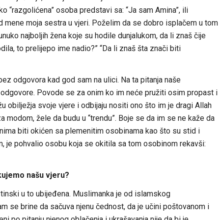
ko “razgolićena” osoba predstavi sa: “Ja sam Amina”, ili
red mene moja sestra u vjeri. Poželim da se dobro isplačem u tom
 unuko najboljih žena koje su hodile dunjalukom, da li znaš čije
ila, to prelijepo ime nadio?” “Da li znaš šta znači biti
 bez odgovora kad god sam na ulici. Na ta pitanja naše
u odgovore. Povode se za onim ko im neće pružiti osim propast i
obilježja svoje vjere i odbijaju nositi ono što im je dragi Allah
za modom, žele da budu u “trendu”. Boje se da im se ne kaže da
ima biti okićen sa plemenitim osobinama kao što su stid i
em, je pohvalio osobu koja se okitila sa tom osobinom rekavši:
kujemo našu vjeru?
tinski u to ubijeđena. Muslimanka je od islamskog
m se brine da sačuva njenu čednost, da je učini poštovanom i
ni po pitanju njenog oblačenja i ukrašavanja nije da bi je