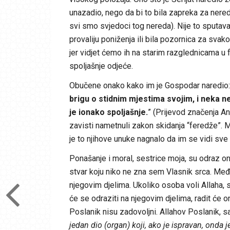
unazadio, nego da bi to bila zapreka za nered
svi smo svjedoci tog nereda). Nije to sputava
provaliju poniženja ili bila pozornica za sva
jer vidjet ćemo ih na starim razglednicama u
spoljašnje odjeće.
Obučene onako kako im je Gospodar naredio:
brigu o stidnim mjestima svojim, i neka n
je ionako spoljašnje.
” (Prijevod značenja An
zavisti nametnuli zakon skidanja “feredže”. M
je to njihove unuke nagnalo da im se vidi sve
Ponašanje i moral, sestrice moja, su odraz ono
stvar koju niko ne zna sem Vlasnik srca. Među
njegovim djelima. Ukoliko osoba voli Allaha, su
će se odraziti na njegovim djelima, radit će o
Poslanik nisu zadovoljni. Allahov Poslanik, sall
jedan dio (organ) koji, ako je ispravan, onda je