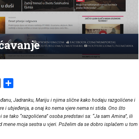
ićavanje
am
l
ssenger
Copy
Share
Link
anu, Jadranku, Mariju i njima slične kako hodaju razgolićene i
ere i ubjeđenja, a onaj ko nema vjere nema ni stida. Ono što
i se tako “razgolićena” osoba predstavi sa: “Ja sam Amina”, ili
red mene moja sestra u vjeri. Poželim da se dobro isplačem u tom