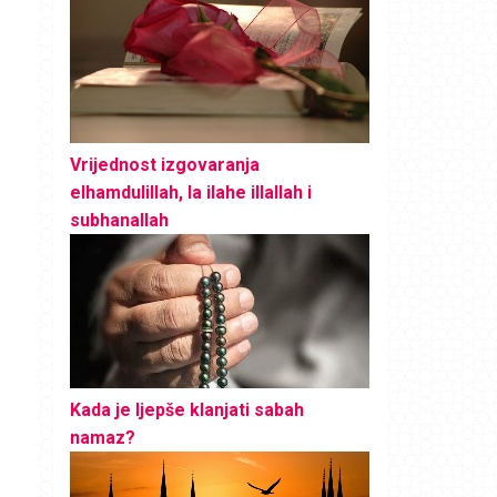
Vrijednost izgovaranja
elhamdulillah, la ilahe illallah i
subhanallah
Kada je ljepše klanjati sabah
namaz?