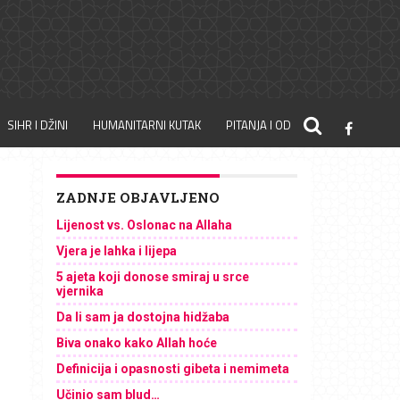
SIHR I DŽINI
HUMANITARNI KUTAK
PITANJA I ODGOVORI
ZADNJE OBJAVLJENO
Lijenost vs. Oslonac na Allaha
Vjera je lahka i lijepa
5 ajeta koji donose smiraj u srce
vjernika
Da li sam ja dostojna hidžaba
Biva onako kako Allah hoće
Definicija i opasnosti gibeta i nemimeta
Učinio sam blud…