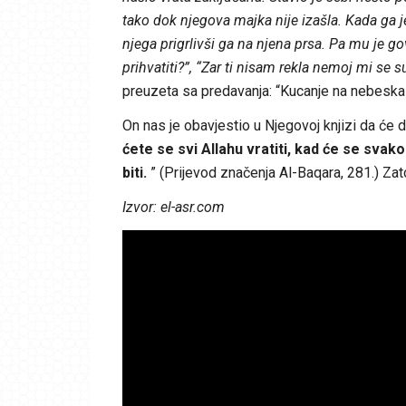
tako dok njegova majka nije izašla. Kada ga j
njega prigrlivši ga na njena prsa. Pa mu je gov
prihvatiti?”, “Zar ti nisam rekla nemoj mi se s
preuzeta sa predavanja: “Kucanje na nebeska vr
On nas je obavjestio u Njegovoj knjizi da će 
ćete se svi Allahu vratiti, kad će se svak
biti.
” (Prijevod značenja Al-Baqara, 281.) Za
Izvor: el-asr.com