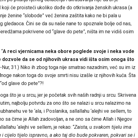
 koji će proisteći ukoliko dođe do otkrivanja ženskih ukrasa (a
nje ženine “slobode” već ženina zaštita kako ne bi pala u
kog gledaoca. Čini se da su naše nane to spoznale bolje od nas,
 feredžama pokrivene od “glave do pete”, ništa im ne vidiš osim
 “
A reci vjernicama neka obore poglede svoje i neka vode
e dozvole da se od njihovih ukrasa vidi išta osim onoga što
-Nur, 31.) Niko ih zbog toga nije smatrao nazadnim, već su im iz
noge nakon toga do svoje smrti nisu izašle iz njihovih kuća. Šta
 “od glave do pete”?!
ga što je u srcu, jer je početak svih naših radnji u srcu. Skrivena
tim, najbolju potvrdu za ono što se nalazi u srcu nalazimo na
bhanehu ve te ‘ala, i Poslanika, sallallahu ‘alejhi ve sellem, to
no sa čime je Allah zadovoljan, a ne ono sa čime Allah i Njegov
allahu ‘alejhi ve sellem, je rekao: “
Zaista, u svakom tijelu ima
 i cijelo tijelo ispravno, a ako taj dio bude pokvaren, pokvari se i