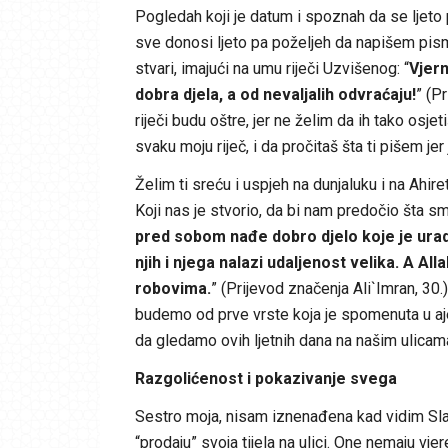
Pogledah koji je datum i spoznah da se ljeto pr
sve donosi ljeto pa poželjeh da napišem pis
stvari, imajući na umu riječi Uzvišenog: “
Vjern
dobra djela, a od nevaljalih odvraćaju!
” (P
riječi budu oštre, jer ne želim da ih tako osj
svaku moju riječ, i da pročitaš šta ti pišem jer
Želim ti sreću i uspjeh na dunjaluku i na Ahir
Koji nas je stvorio, da bi nam predočio šta sm
pred sobom nađe dobro djelo koje je uradi
njih i njega nalazi udaljenost velika. A Al
robovima.
” (Prijevod značenja Ali`Imran, 30
budemo od prve vrste koja je spomenuta u aje
da gledamo ovih ljetnih dana na našim ulicam
Razgolićenost i pokazivanje svega
Sestro moja, nisam iznenađena kad vidim Slađ
“prodaju” svoja tijela na ulici. One nemaju vje