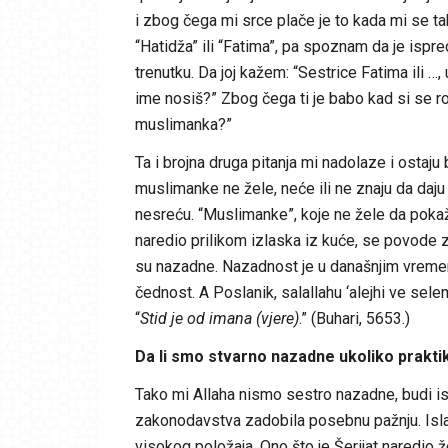
i zbog čega mi srce plače je to kada mi se ta
“Hatidža” ili “Fatima”, pa spoznam da je isp
trenutku. Da joj kažem: “Sestrice Fatima ili …,
ime nosiš?” Zbog čega ti je babo kad si se rod
muslimanka?”
Ta i brojna druga pitanja mi nadolaze i ostaju
muslimanke ne žele, neće ili ne znaju da daj
nesreću. “Muslimanke”, koje ne žele da pokažu 
naredio prilikom izlaska iz kuće, se povode 
su nazadne. Nazadnost je u današnjim vremen
čednost. A Poslanik, salallahu ‘alejhi ve sel
“
Stid je od imana (vjere)
.” (Buhari, 5653.)
Da li smo stvarno nazadne ukoliko prakti
Tako mi Allaha nismo sestro nazadne, budi is
zakonodavstva zadobila posebnu pažnju. Isla
visokog položaja. Ono što je Šerijat naredio že