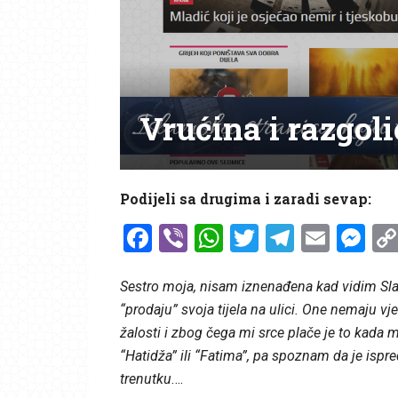
Vrućina i razgol
Podijeli sa drugima i zaradi sevap:
Facebook
Viber
WhatsApp
Twitter
Telegr
Emai
Me
Sestro moja, nisam iznenađena kad vidim Slađ
“prodaju” svoja tijela na ulici. One nemaju vj
žalosti i zbog čega mi srce plače je to kada m
“Hatidža” ili “Fatima”, pa spoznam da je isp
trenutku
….