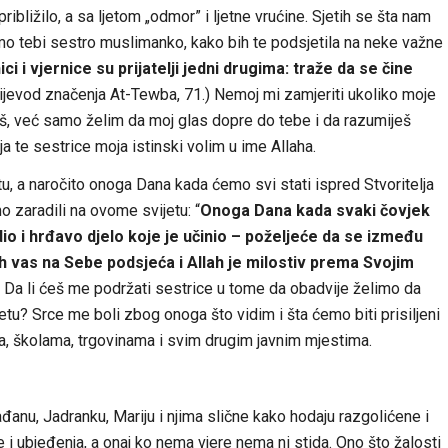
ibližilo, a sa ljetom „odmor” i ljetne vrućine. Sjetih se šta nam
mo tebi sestro muslimanko, kako bih te podsjetila na neke važne
ici i vjernice su prijatelji jedni drugima: traže da se čine
rijevod značenja At-Tewba, 71.) Nemoj mi zamjeriti ukoliko moje
etiš, već samo želim da moj glas dopre do tebe i da razumiješ
 ja te sestrice moja istinski volim u ime Allaha.
etu, a naročito onoga Dana kada ćemo svi stati ispred Stvoritelja
o zaradili na ovome svijetu: “
Onoga Dana kada svaki čovjek
o i hrđavo djelo koje je učinio – poželjeće da se između
lah vas na Sebe podsjeća i Allah je milostiv prema Svojim
.) Da li ćeš me podržati sestrice u tome da obadvije želimo da
tu? Srce me boli zbog onoga što vidim i šta ćemo biti prisiljeni
a, školama, trgovinama i svim drugim javnim mjestima.
anu, Jadranku, Mariju i njima slične kako hodaju razgolićene i
re i ubjeđenja, a onaj ko nema vjere nema ni stida. Ono što žalosti