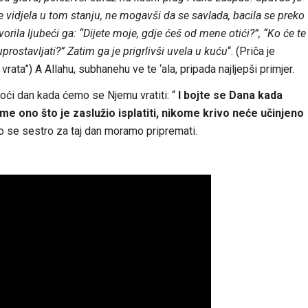
e vidjela u tom stanju, ne mogavši da se savlada, bacila se preko
orila ljubeći ga: “Dijete moje, gdje ćeš od mene otići?”, “Ko će te
uprostavljati?” Zatim ga je prigrlivši uvela u kuću
“. (Priča je
ata”) A Allahu, subhanehu ve te ‘ala, pripada najljepši primjer.
doći dan kada ćemo se Njemu vratiti: “
I bojte se Dana kada
ome ono što je zaslužio isplatiti, nikome krivo neće učinjeno
to se sestro za taj dan moramo pripremati.