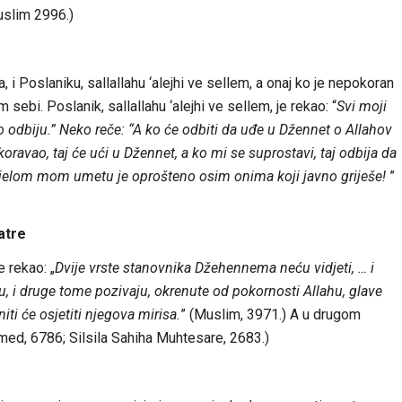
uslim 2996.)
 i Poslaniku, sallallahu ‘alejhi ve sellem, a onaj ko je nepokoran
ebi. Poslanik, sallallahu ‘alejhi ve sellem, je rekao: “
Svi moji
to odbiju.” Neko reče: “A ko će odbiti da uđe u Džennet o Allahov
ravao, taj će ući u Džennet, a ko mi se suprostavi, taj odbija da
jelom mom umetu je oprošteno osim onima koji javno griješe!
”
atre
e rekao: „
Dvije vrste stanovnika Džehennema neću vidjeti, … i
, i druge tome pozivaju, okrenute od pokornosti Allahu, glave
ti će osjetiti njegova mirisa.
” (Muslim, 3971.) A u drugom
ed, 6786; Silsila Sahiha Muhtesare, 2683.)
e