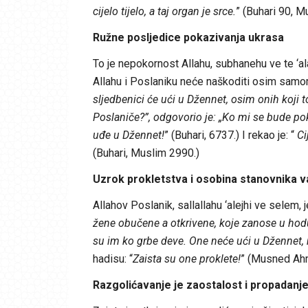
cijelo tijelo, a taj organ je srce.
” (Buhari 90, M
Ružne posljedice pokazivanja ukrasa
To je nepokornost Allahu, subhanehu ve te ‘ala,
Allahu i Poslaniku neće naškoditi osim samom s
sljedbenici će ući u Džennet, osim onih koji 
Poslaniče?”, odgovorio je: „Ko mi se bude poko
uđe u Džennet!
” (Buhari, 6737.) I rekao je: “
Ci
(Buhari, Muslim 2990.)
Uzrok prokletstva i osobina stanovnika v
Allahov Poslanik, sallallahu ‘alejhi ve selem, j
žene obučene a otkrivene, koje zanose u hodu
su im ko grbe deve. One neće ući u Džennet, ni
hadisu: “
Zaista su one proklete!
” (Musned Ahm
Razgolićavanje je zaostalost i propadanj