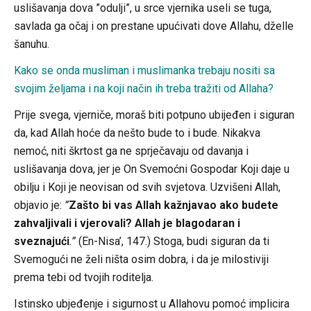
uslišavanja dova ”odulji”, u srce vjernika useli se tuga,
savlada ga očaj i on prestane upućivati dove Allahu, dželle
šanuhu.
Kako se onda musliman i muslimanka trebaju nositi sa
svojim željama i na koji način ih treba tražiti od Allaha?
Prije svega, vjerniče, moraš biti potpuno ubijeđen i siguran
da, kad Allah hoće da nešto bude to i bude. Nikakva
nemoć, niti škrtost ga ne sprječavaju od davanja i
uslišavanja dova, jer je On Svemoćni Gospodar Koji daje u
obilju i Koji je neovisan od svih svjetova. Uzvišeni Allah,
objavio je:
”
Zašto bi vas Allah kažnjavao ako budete
zahvaljivali i vjerovali? Allah je blagodaran i
sveznajući
.”
(En-Nisa’, 147.) Stoga, budi siguran da ti
Svemogući ne želi ništa osim dobra, i da je milostiviji
prema tebi od tvojih roditelja.
Istinsko ubjeđenje i sigurnost u Allahovu pomoć implicira