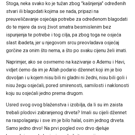
Stoga, neka svako ko je tužan zbog ”kašnjenja” određenih
stvari ili blagodati kojima se nada, pripazi na
preuveličavanje osjećaja potrebe za određenom blagodati
do te mjere da svoj život smatra besmislenim bez
ispunjenja te potrebe i tog cilja, pa zbog toga ne osjeća
slast ibadeta, jer u njegovom srcu preovladava osjećaj
gorčine za onim što nema, a što po svaku cijenu želi imati.
Naprimjer, ako se osvrnemo na kazivanje o Ademu i Havi,
vidjet ćemo da im je Allah podario džennet koji im je bio
dovoljan i u kojem nisu bili ni gladni ni žedni, nisu bili goli i
nisu žegu osjećali, pored smirenosti, samilosti i naklonosti
koju su osjećali jedno prema drugom.
Usred svog ovog blaženstva i izobilja, da li su im zaista
trebali plodovi zabranjenog drveta? Imali su cijeli džennet
na raspolaganju i sve im je bilo halal, osim jednog drveta.
Samo jedno drvo! Na prvi pogled ovo drvo djeluje