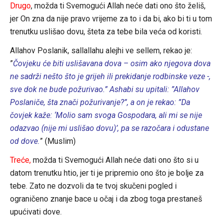
Drugo
, možda ti Svemogući Allah neće dati ono što želiš,
jer On zna da nije pravo vrijeme za to i da bi, ako bi ti u tom
trenutku uslišao dovu, šteta za tebe bila veća od koristi.
Allahov Poslanik, sallallahu alejhi ve sellem, rekao je:
”
Čovjeku će biti uslišavana dova – osim ako njegova dova
ne sadrži nešto što je grijeh ili prekidanje rodbinske veze -,
sve dok ne bude požurivao.” Ashabi su upitali: ”Allahov
Poslaniče, šta znači požurivanje?”, a on je rekao: ”Da
čovjek kaže: ‘Molio sam svoga Gospodara, ali mi se nije
odazvao (nije mi uslišao dovu)’, pa se razočara i odustane
od dove.
” (Muslim)
Treće,
možda ti Svemogući Allah neće dati ono što si u
datom trenutku htio, jer ti je pripremio ono što je bolje za
tebe. Zato ne dozvoli da te tvoj skučeni pogled i
ograničeno znanje bace u očaj i da zbog toga prestaneš
upućivati dove.