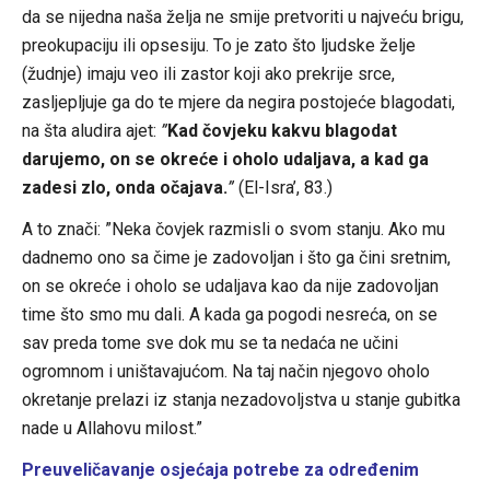
da se nijedna naša želja ne smije pretvoriti u najveću brigu,
preokupaciju ili opsesiju. To je zato što ljudske želje
(žudnje) imaju veo ili zastor koji ako prekrije srce,
zasljepljuje ga do te mjere da negira postojeće blagodati,
na šta aludira ajet:
”
Kad čovjeku kakvu blagodat
darujemo, on se okreće i oholo udaljava, a kad ga
zadesi zlo, onda očajava.
”
(El-Isra’, 83.)
A to znači: ”Neka čovjek razmisli o svom stanju. Ako mu
dadnemo ono sa čime je zadovoljan i što ga čini sretnim,
on se okreće i oholo se udaljava kao da nije zadovoljan
time što smo mu dali. A kada ga pogodi nesreća, on se
sav preda tome sve dok mu se ta nedaća ne učini
ogromnom i uništavajućom. Na taj način njegovo oholo
okretanje prelazi iz stanja nezadovoljstva u stanje gubitka
nade u Allahovu milost.”
Preuveličavanje osjećaja potrebe za određenim