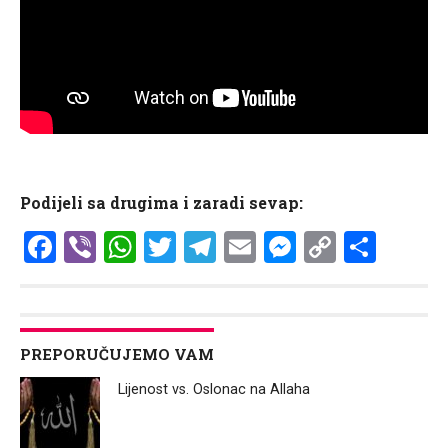
Podijeli sa drugima i zaradi sevap:
Facebook
Viber
WhatsApp
Twitter
Telegram
Email
Messenge
Copy
Shar
Link
PREPORUČUJEMO VAM
Lijenost vs. Oslonac na Allaha