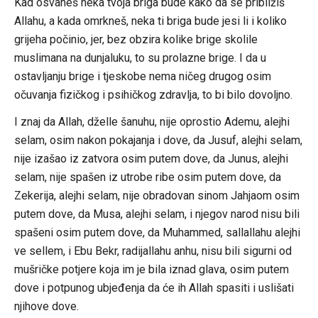
Kad osvaneš neka tvoja briga bude kako da se približiš
Allahu, a kada omrkneš, neka ti briga bude jesi li i koliko
grijeha počinio, jer, bez obzira kolike brige skolile
muslimana na dunjaluku, to su prolazne brige. I da u
ostavljanju brige i tjeskobe nema ničeg drugog osim
očuvanja fizičkog i psihičkog zdravlja, to bi bilo dovoljno.
I znaj da Allah, dželle šanuhu, nije oprostio Ademu, alejhi
selam, osim nakon pokajanja i dove, da Jusuf, alejhi selam,
nije izašao iz zatvora osim putem dove, da Junus, alejhi
selam, nije spašen iz utrobe ribe osim putem dove, da
Zekerija, alejhi selam, nije obradovan sinom Jahjaom osim
putem dove, da Musa, alejhi selam, i njegov narod nisu bili
spašeni osim putem dove, da Muhammed, sallallahu alejhi
ve sellem, i Ebu Bekr, radijallahu anhu, nisu bili sigurni od
mušričke potjere koja im je bila iznad glava, osim putem
dove i potpunog ubjeđenja da će ih Allah spasiti i uslišati
njihove dove.