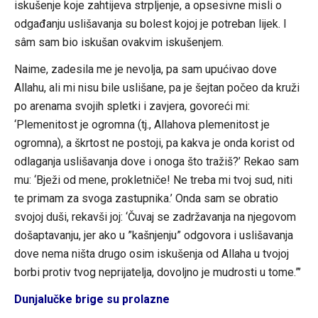
iskušenje koje zahtijeva strpljenje, a opsesivne misli o
odgađanju uslišavanja su bolest kojoj je potreban lijek. I
sâm sam bio iskušan ovakvim iskušenjem.
Naime, zadesila me je nevolja, pa sam upućivao dove
Allahu, ali mi nisu bile uslišane, pa je šejtan počeo da kruži
po arenama svojih spletki i zavjera, govoreći mi:
‘Plemenitost je ogromna (tj., Allahova plemenitost je
ogromna), a škrtost ne postoji, pa kakva je onda korist od
odlaganja uslišavanja dove i onoga što tražiš?’ Rekao sam
mu: ‘Bježi od mene, prokletniče! Ne treba mi tvoj sud, niti
te primam za svoga zastupnika.’ Onda sam se obratio
svojoj duši, rekavši joj: ‘Čuvaj se zadržavanja na njegovom
došaptavanju, jer ako u ”kašnjenju” odgovora i uslišavanja
dove nema ništa drugo osim iskušenja od Allaha u tvojoj
borbi protiv tvog neprijatelja, dovoljno je mudrosti u tome.”’
Dunjalučke brige su prolazne