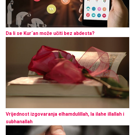
Da li se Kur´an može učiti bez abdesta?
Vrijednost izgovaranja elhamdulillah, la ilahe illallah i
subhanallah