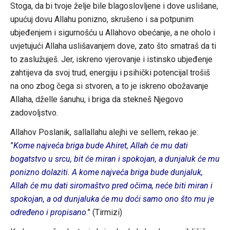
Stoga, da bi tvoje želje bile blagoslovljene i dove uslišane,
upućuj dovu Allahu ponizno, skrušeno i sa potpunim
ubjeđenjem i sigurnošću u Allahovo obećanje, a ne oholo i
uvjetujući Allaha uslišavanjem dove, zato što smatraš da ti
to zaslužuješ. Jer, iskreno vjerovanje i istinsko ubjeđenje
zahtijeva da svoj trud, energiju i psihički potencijal trošiš
na ono zbog čega si stvoren, a to je iskreno obožavanje
Allaha, dželle šanuhu, i briga da stekneš Njegovo
zadovoljstvo.
Allahov Poslanik, sallallahu alejhi ve sellem, rekao je:
”
Kome najveća briga bude Ahiret, Allah će mu dati
bogatstvo u srcu, bit će miran i spokojan, a dunjaluk će mu
ponizno dolaziti. A kome najveća briga bude dunjaluk,
Allah će mu dati siromaštvo pred očima, neće biti miran i
spokojan, a od dunjaluka će mu doći samo ono što mu je
određeno i propisano
.” (Tirmizi)