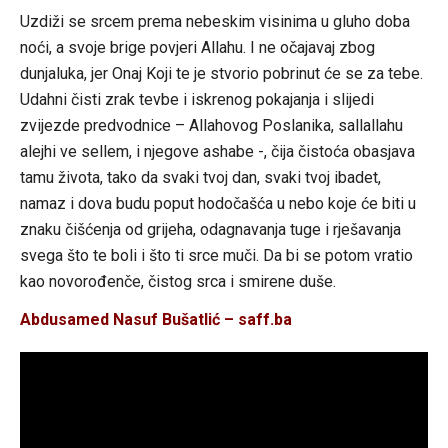
Uzdiži se srcem prema nebeskim visinima u gluho doba
noći, a svoje brige povjeri Allahu. I ne očajavaj zbog
dunjaluka, jer Onaj Koji te je stvorio pobrinut će se za tebe.
Udahni čisti zrak tevbe i iskrenog pokajanja i slijedi
zvijezde predvodnice – Allahovog Poslanika, sallallahu
alejhi ve sellem, i njegove ashabe -, čija čistoća obasjava
tamu života, tako da svaki tvoj dan, svaki tvoj ibadet,
namaz i dova budu poput hodočašća u nebo koje će biti u
znaku čišćenja od grijeha, odagnavanja tuge i rješavanja
svega što te boli i što ti srce muči. Da bi se potom vratio
kao novorođenče, čistog srca i smirene duše.
Abdusamed Nasuf Bušatlić – saff.ba