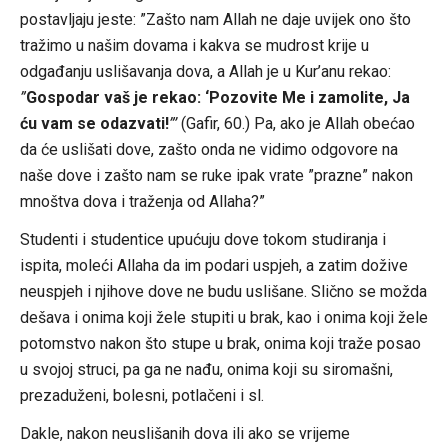
postavljaju jeste: ”Zašto nam Allah ne daje uvijek ono što
tražimo u našim dovama i kakva se mudrost krije u
odgađanju uslišavanja dova, a Allah je u Kur’anu rekao:
”
Gospodar vaš je rekao: ‘Pozovite Me i zamolite, Ja
ću vam se odazvati!
”’
(Gafir, 60.) Pa, ako je Allah obećao
da će uslišati dove, zašto onda ne vidimo odgovore na
naše dove i zašto nam se ruke ipak vrate ”prazne” nakon
mnoštva dova i traženja od Allaha?”
Studenti i studentice upućuju dove tokom studiranja i
ispita, moleći Allaha da im podari uspjeh, a zatim dožive
neuspjeh i njihove dove ne budu uslišane. Slično se možda
dešava i onima koji žele stupiti u brak, kao i onima koji žele
potomstvo nakon što stupe u brak, onima koji traže posao
u svojoj struci, pa ga ne nađu, onima koji su siromašni,
prezaduženi, bolesni, potlačeni i sl.
Dakle, nakon neuslišanih dova ili ako se vrijeme