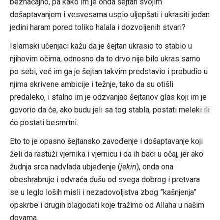
beznačajno, pa kako im je onda šejtan svojim
došaptavanjem i vesvesama uspio uljepšati i ukrasiti jedan
jedini haram pored toliko halala i dozvoljenih stvari?
Islamski učenjaci kažu da je šejtan ukrasio to stablo u
njihovim očima, odnosno da to drvo nije bilo ukras samo
po sebi, već im ga je šejtan takvim predstavio i probudio u
njima skrivene ambicije i težnje, tako da su otišli
predaleko, i stalno im je odzvanjao šejtanov glas koji im je
govorio da će, ako budu jeli sa tog stabla, postati meleki ili
će postati besmrtni.
Eto to je opasno šejtansko zavođenje i došaptavanje koji
želi da rastuži vjernika i vjernicu i da ih baci u očaj, jer ako
žudnja srca nadvlada ubjeđenje (
jekin
), onda ona
obeshrabruje i odvraća dušu od svega dobrog i pretvara
se u leglo loših misli i nezadovoljstva zbog ”kašnjenja”
opskrbe i drugih blagodati koje tražimo od Allaha u našim
dovama.