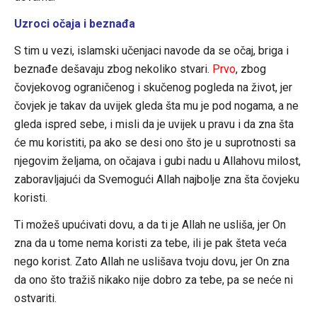
Uzroci očaja i beznađa
S tim u vezi, islamski učenjaci navode da se očaj, briga i
beznađe dešavaju zbog nekoliko stvari.
Prvo
, zbog
čovjekovog ograničenog i skučenog pogleda na život, jer
čovjek je takav da uvijek gleda šta mu je pod nogama, a ne
gleda ispred sebe, i misli da je uvijek u pravu i da zna šta
će mu koristiti, pa ako se desi ono što je u suprotnosti sa
njegovim željama, on očajava i gubi nadu u Allahovu milost,
zaboravljajući da Svemogući Allah najbolje zna šta čovjeku
koristi.
Ti možeš upućivati dovu, a da ti je Allah ne usliša, jer On
zna da u tome nema koristi za tebe, ili je pak šteta veća
nego korist. Zato Allah ne uslišava tvoju dovu, jer On zna
da ono što tražiš nikako nije dobro za tebe, pa se neće ni
ostvariti.