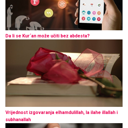
Da li se Kur´an može učiti bez abdesta?
Vrijednost izgovaranja elhamdulillah, la ilahe illallah i
subhanallah