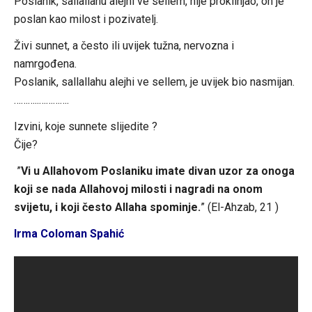
Poslanik, sallallahu alejhi ve sellem, nije proklinjao, on je
poslan kao milost i pozivatelj.
Živi sunnet, a često ili uvijek tužna, nervozna i
namrgođena.
Poslanik, sallallahu alejhi ve sellem, je uvijek bio nasmijan.
………..………….
Izvini, koje sunnete slijedite ?
Čije?
”
Vi u Allahovom Poslaniku imate divan uzor za onoga
koji se nada Allahovoj milosti i nagradi na onom
svijetu, i koji često Allaha spominje.
” (El-Ahzab, 21 )
Irma Coloman Spahić