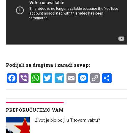
Podijeli sa drugima i zaradi sevap:
Facebook
Viber
WhatsApp
Twitter
Telegram
Email
Messenge
Copy
Shar
Link
PREPORUČUJEMO VAM
Život je bio bolji u Titovom vaktu?