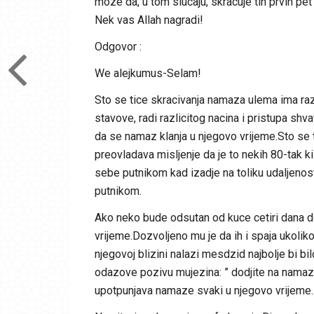
moze da, u tom slucaju, skracuje tih prvih pe
Nek vas Allah nagradi!
Odgovor :
We alejkumus-Selam!
Sto se tice skracivanja namaza ulema ima raz
stavove, radi razlicitog nacina i pristupa shv
da se namaz klanja u njegovo vrijeme.Sto se 
preovladava misljenje da je to nekih 80-tak ki
sebe putnikom kad izadje na toliku udaljenos
putnikom.
Ako neko bude odsutan od kuce cetiri dana do
vrijeme.Dozvoljeno mu je da ih i spaja ukolik
njegovoj blizini nalazi mesdzid najbolje bi b
odazove pozivu mujezina: ” dodjite na namaz,
upotpunjava namaze svaki u njegovo vrijeme. 