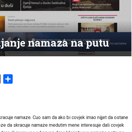
ajanje namaza na putu
am
l
ssenger
Copy
Share
Link
kracuje namaze. Cuo sam da ako bi covjek imao nijjet da ostane
ze da skracuje namaze medutim mene interesuje dali covjek