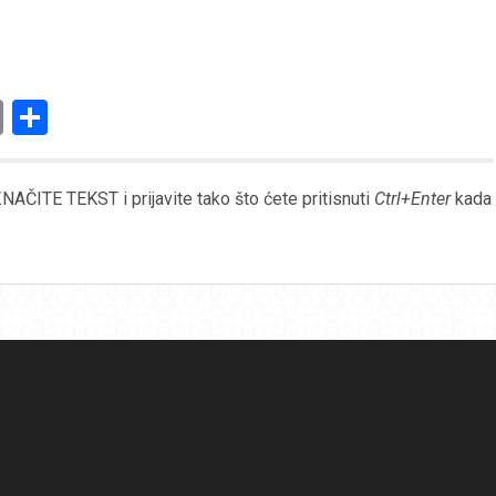
am
l
ssenger
Copy
Share
Link
AČITE TEKST i prijavite tako što ćete pritisnuti
Ctrl+Enter
kada