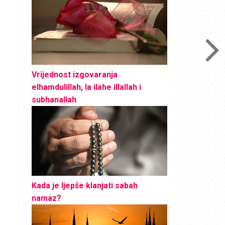
Vrijednost izgovaranja
elhamdulillah, la ilahe illallah i
subhanallah
Kada je ljepše klanjati sabah
namaz?