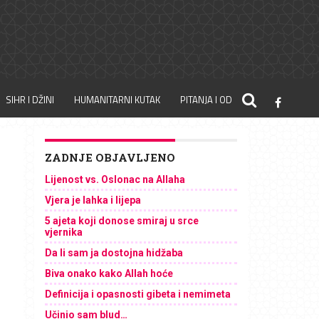
SIHR I DŽINI
HUMANITARNI KUTAK
PITANJA I ODGOVORI
ZADNJE OBJAVLJENO
Lijenost vs. Oslonac na Allaha
Vjera je lahka i lijepa
5 ajeta koji donose smiraj u srce
vjernika
Da li sam ja dostojna hidžaba
Biva onako kako Allah hoće
Definicija i opasnosti gibeta i nemimeta
Učinio sam blud…