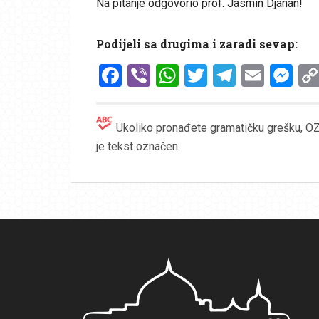
Na pitanje odgovorio prof. Jasmin Djanan!
Podijeli sa drugima i zaradi sevap:
Facebook
Viber
WhatsApp
Twitter
Telegr
Emai
Me
Ukoliko pronađete gramatičku grešku, OZN
je tekst označen.