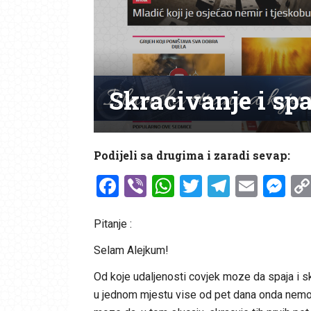
Skracivanje i sp
Podijeli sa drugima i zaradi sevap:
Facebook
Viber
WhatsApp
Twitter
Telegr
Emai
Me
Pitanje :
Selam Alejkum!
Od koje udaljenosti covjek moze da spaja i s
u jednom mjestu vise od pet dana onda nemo