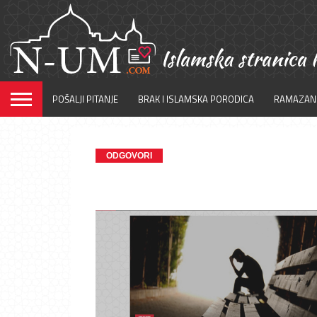
POŠALJI PITANJE
BRAK I ISLAMSKA PORODICA
RAMAZAN
ODGOVORI