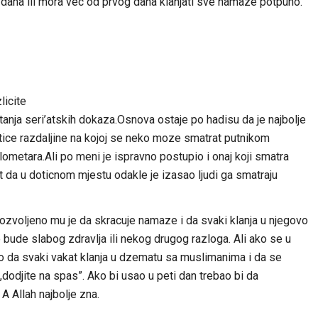
t dana ili mora vec od prvog dana klanjati sve namaze potpuno.
licite
atanja seri’atskih dokaza.Osnova ostaje po hadisu da je najbolje
tice razdaljine na kojoj se neko moze smatrat putnikom
lometara.Ali po meni je ispravno postupio i onaj koji smatra
t da u doticnom mjestu odakle je izasao ljudi ga smatraju
zvoljeno mu je da skracuje namaze i da svaki klanja u njegovo
o bude slabog zdravlja ili nekog drugog razloga. Ali ako se u
ilo da svaki vakat klanja u dzematu sa muslimanima i da se
dodjite na spas”. Ako bi usao u peti dan trebao bi da
A Allah najbolje zna.