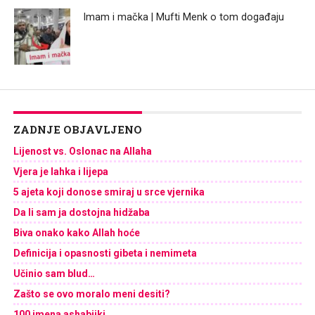
Imam i mačka | Mufti Menk o tom događaju
ZADNJE OBJAVLJENO
Lijenost vs. Oslonac na Allaha
Vjera je lahka i lijepa
5 ajeta koji donose smiraj u srce vjernika
Da li sam ja dostojna hidžaba
Biva onako kako Allah hoće
Definicija i opasnosti gibeta i nemimeta
Učinio sam blud…
Zašto se ovo moralo meni desiti?
100 imena ashabijki