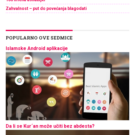
Zahvalnost – put do povećanja blagodati
POPULARNO OVE SEDMICE
Islamske Android aplikacije
Da li se Kur´an može učiti bez abdesta?