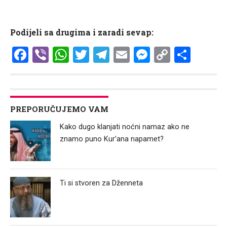
Podijeli sa drugima i zaradi sevap:
Facebook
Viber
WhatsApp
Twitter
Telegram
Email
Messenge
Copy
Shar
Link
PREPORUČUJEMO VAM
Kako dugo klanjati noćni namaz ako ne
znamo puno Kur’ana napamet?
Ti si stvoren za Dženneta