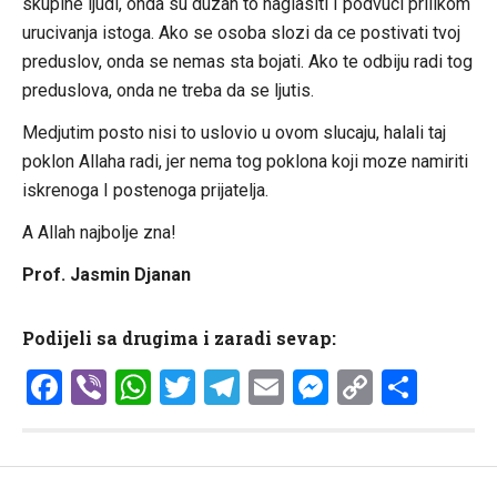
skupine ljudi, onda su duzan to naglasiti I podvuci prilikom
urucivanja istoga. Ako se osoba slozi da ce postivati tvoj
preduslov, onda se nemas sta bojati. Ako te odbiju radi tog
preduslova, onda ne treba da se ljutis.
Medjutim posto nisi to uslovio u ovom slucaju, halali taj
poklon Allaha radi, jer nema tog poklona koji moze namiriti
iskrenoga I postenoga prijatelja.
A Allah najbolje zna!
Prof. Jasmin Djanan
Podijeli sa drugima i zaradi sevap:
Facebook
Viber
WhatsApp
Twitter
Telegram
Email
Messenge
Copy
Shar
Link