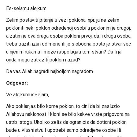
Es-selamu alejkum
Zelim postaviti pitanje u vezi poklona, npr. ja ne zelim
pokloniti neki poklon odredenoj osobi a poklonim je drugoj,
a zatim je ova druga osoba pokloni prvoj, da li druga osoba
treba traziti izun od mene ili je slobodna posto je stvar vec
u njenim rukama i moze raspolagati tom stvari? Da li ja
onda mogu zatraziti poklon nazad?
Da vas Allah nagradi najboljom nagradom.
Odgovor:
Ve alejkumusSelam,
Ako poklanjas bilo kome poklon, to cini da bi zasluzio
Allahovu naklonost I kloni se bilo kakve vrste prigovora na
ustrb istoga. Ukoliko zelis da ogranicis da doticni poklon
bude u vlasnistvu I upotrebi samo odredjene osobe Ili