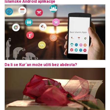
Islamske Android aplikacije
Da li se Kur´an može učiti bez abdesta?