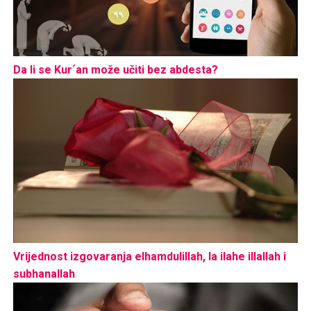
Da li se Kur´an može učiti bez abdesta?
Vrijednost izgovaranja elhamdulillah, la ilahe illallah i
subhanallah