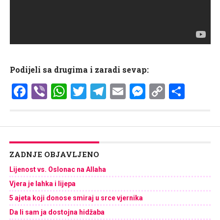
Podijeli sa drugima i zaradi sevap:
Facebook
Viber
WhatsApp
Twitter
Telegram
Email
Messenge
Copy
Shar
Link
ZADNJE OBJAVLJENO
Lijenost vs. Oslonac na Allaha
Vjera je lahka i lijepa
5 ajeta koji donose smiraj u srce vjernika
Da li sam ja dostojna hidžaba