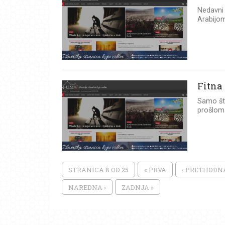
Nedavni 
Arabijom
Fitna
Samo što
prošlom 
STRANICA 8 OD 25
« PRVA
‹ PRETHODN
NAREDNA ›
ZADNJA »