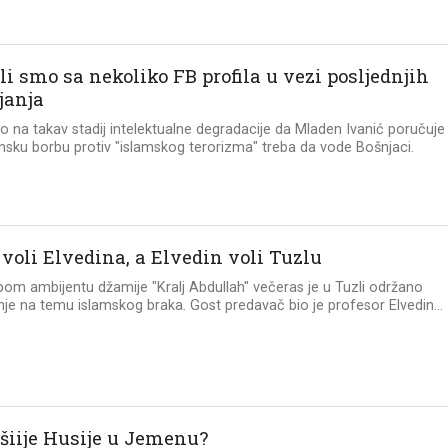
i smo sa nekoliko FB profila u vezi posljednjih
janja
o na takav stadij intelektualne degradacije da Mladen Ivanić poručuje
insku borbu protiv "islamskog terorizma" treba da vode Bošnjaci.
.
 voli Elvedina, a Elvedin voli Tuzlu
epom ambijentu džamije "Kralj Abdullah" večeras je u Tuzli održano
je na temu islamskog braka. Gost predavač bio je profesor Elvedin...
 šiije Husije u Jemenu?