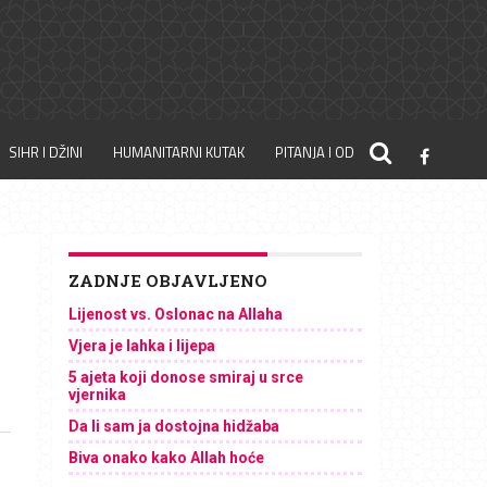
SIHR I DŽINI
HUMANITARNI KUTAK
PITANJA I ODGOVORI
ZADNJE OBJAVLJENO
Lijenost vs. Oslonac na Allaha
Vjera je lahka i lijepa
5 ajeta koji donose smiraj u srce
vjernika
Da li sam ja dostojna hidžaba
Biva onako kako Allah hoće