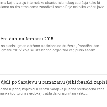
ima koji otvaraju internetske stranice islamskog sadržaja kako bi
klama na tim stranicama zarađivali novac Prije nekoliko večeri javio
ični dan na Igmanu 2015
 na planini Igman održano tradicionalno druženje „Porodični dan –
 Igmanu 2015“ koje se uzastopno organizira već punih sedam...
 djeli po Sarajevu u ramazanu (sihirbazski zapisi
r dana u jednoj kopirnici u centru Sarajeva je jedna sredovječna žena
nka (po tvrdnji svjedoka) tražila da joj isprintaju veliku...