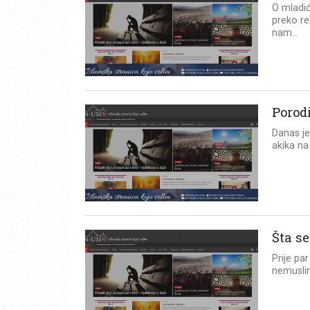
O mladić
preko re
nam...
Porod
Danas je
akika na
Šta se
Prije pa
nemuslima