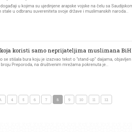
događaji u kojima su ujedinjene arapske vojske na čelu sa Saudijsko
 stale u odbranu suvereniteta svoje države i muslimanskih naroda...
 koja koristi samo neprijateljima muslimana BiH
 se stišala bura koju je izazvao tekst o "stand-up" daijama, objavljen
broju Preporoda, na društvenim mrežama pokrenuta je...
A
4
5
6
7
8
9
10
11
12