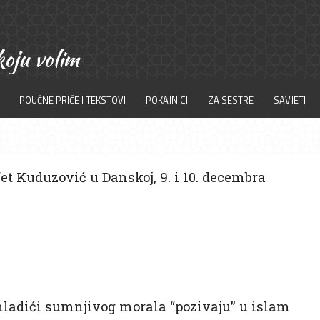
POUČNE PRIČE I TEKSTOVI
POKAJNICI
ZA SESTRE
SAVJETI
fet Kuduzović u Danskoj, 9. i 10. decembra
ladići sumnjivog morala “pozivaju” u islam