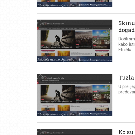
Skinul
dogad
Došli sm
kako ist
Etnička..
Tuzla
U prelij
predavan
Ko su