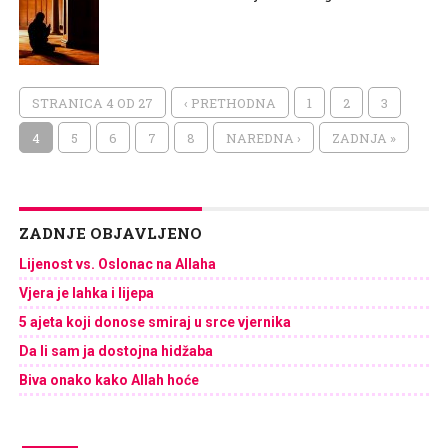
STRANICA 4 OD 27
‹ PRETHODNA
1
2
3
4
5
6
7
8
NAREDNA ›
ZADNJA »
ZADNJE OBJAVLJENO
Lijenost vs. Oslonac na Allaha
Vjera je lahka i lijepa
5 ajeta koji donose smiraj u srce vjernika
Da li sam ja dostojna hidžaba
Biva onako kako Allah hoće