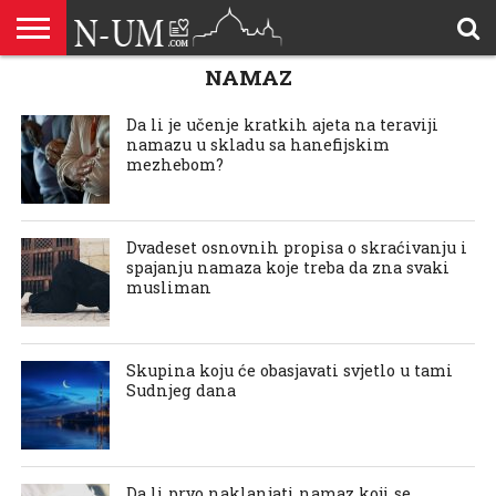
NAMAZ
ALLAHOVA
LIJEPA
BRAK I
DŽEHENNEM
DŽENNET
DOBROČINSTVO
DOVE
HADŽ
HADISI
HURIJE
HUMANITARNI
ILAHIJE
ISLAMOFOBIJA
IZREKE
KUR’AN
LIJEPI
NAMAZ
ODGOVORI
POKAJNICI
POUČNE
PRILOZI
PROBLEM
ŠALJIVE
RAMAZAN
REKAIK
SAVJETI
SIHR I
SMRT I
SNOVI
VJEROVJESNICI
ZANIMLJIVOSTI
ZA
ZDRAVLJE
IMENA
ISLAMSKA
PREMA
I ZIKR
KUTAK
I CITATI
ISLAM
PRIČE I
POSJETITELJA
I
PRIČE
DŽINNI
SUDNJI
I NAUKA
SESTRE
PORODICA
RODITELJIMA
TEKSTOVI
DEVIJACIJE
DAN
Da li je učenje kratkih ajeta na teraviji
U
namazu u skladu sa hanefijskim
DRUŠTVU
mezhebom?
Dvadeset osnovnih propisa o skraćivanju i
spajanju namaza koje treba da zna svaki
musliman
Skupina koju će obasjavati svjetlo u tami
Sudnjeg dana
Da li prvo naklanjati namaz koji se