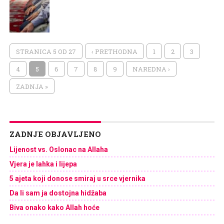
STRANICA 5 OD 27
‹ PRETHODNA
1
2
3
4
5
6
7
8
9
NAREDNA ›
ZADNJA »
ZADNJE OBJAVLJENO
Lijenost vs. Oslonac na Allaha
Vjera je lahka i lijepa
5 ajeta koji donose smiraj u srce vjernika
Da li sam ja dostojna hidžaba
Biva onako kako Allah hoće