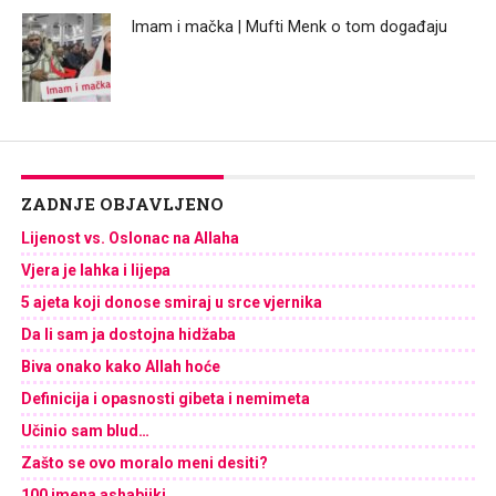
Imam i mačka | Mufti Menk o tom događaju
ZADNJE OBJAVLJENO
Lijenost vs. Oslonac na Allaha
Vjera je lahka i lijepa
5 ajeta koji donose smiraj u srce vjernika
Da li sam ja dostojna hidžaba
Biva onako kako Allah hoće
Definicija i opasnosti gibeta i nemimeta
Učinio sam blud…
Zašto se ovo moralo meni desiti?
100 imena ashabijki