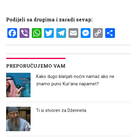
Podijeli sa drugima i zaradi sevap:
Facebook
Viber
WhatsApp
Twitter
Telegram
Email
Messenge
Copy
Shar
Link
PREPORUČUJEMO VAM
Kako dugo klanjati noćni namaz ako ne
znamo puno Kur’ana napamet?
Ti si stvoren za Dženneta