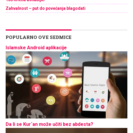
Zahvalnost – put do povećanja blagodati
POPULARNO OVE SEDMICE
Islamske Android aplikacije
Da li se Kur´an može učiti bez abdesta?