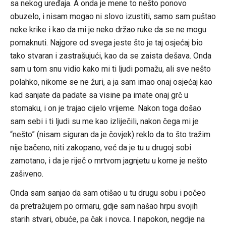
sa nekog uređaja. A onda je mene to nešto ponovo
obuzelo, i nisam mogao ni slovo izustiti, samo sam puštao
neke krike i kao da mi je neko držao ruke da se ne mogu
pomaknuti. Najgore od svega jeste što je taj osjećaj bio
tako stvaran i zastrašujući, kao da se zaista dešava. Onda
sam u tom snu vidio kako mi ti ljudi pomažu, ali sve nešto
polahko, nikome se ne žuri, a ja sam imao onaj osjećaj kao
kad sanjate da padate sa visine pa imate onaj grč u
stomaku, i on je trajao cijelo vrijeme. Nakon toga došao
sam sebi i ti ljudi su me kao izliječili, nakon čega mi je
“nešto” (nisam siguran da je čovjek) reklo da to što tražim
nije bačeno, niti zakopano, već da je tu u drugoj sobi
zamotano, i da je riječ o mrtvom jagnjetu u kome je nešto
zašiveno.
Onda sam sanjao da sam otišao u tu drugu sobu i počeo
da pretražujem po ormaru, gdje sam našao hrpu svojih
starih stvari, obuće, pa čak i novca. I napokon, negdje na