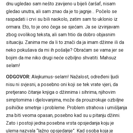
dnu ugledao sam nešto zavijeno u bijeli čaršaf, nisam
gledao unutra, ali sam znao da je to jagnje… Počelo se
raspadati i crvi su bili naokolo, zatim sam to uklonio iz
ormara. Eto, to je ono čega se sjećam. Ja se izvinjavam
zbog ovolikog teksta, ali sam htio da dobro objasnim
situaciju. Zanima me da li to znači da ja imam džinne ili da
neko pokušava da mi ih pošalje? Obraćam se vama jer se
bojim da me niko drugi neće ozbiljno shvatiti. Mahsuz
selam!
ODGOVOR:
Alejkumus-selam! Nažalost, određeni ljudi
nisu ni svjesni, a posebno oni koji se tek vrate vjeri, da
pretjerano čitanje knjiga o džinnima i sihrima, njihovim
simptomima i djelovanjima, može da prouzrokuje ozbiljne
psihičke smetnje i probleme. Problem strahova i umišljanja
zna biti veoma opasan, posebno kad su u pitanju džinni.
Zato i postoji jedna posebna vrsta opsjedanja koju je
ulema nazvala “lažno opsjedanje”. Kad osoba koja je