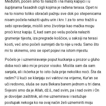
Međutim, počeli smo to nalaziti i na maloj kapijici i u
šupljinama fasadnih cigli kojima je rađena terasa. Opet ni
na to nismo toliko obraćali pažnju sve dok po stepenicama
nisam počela nalaziti ujutru urin i krv. I za to smo tražili u
sebi opravdanje, mislili smo životinje kao mačka mogu
proći kroz kapiju. E, kad sam po vešu počela nalaziti
grumenje tijesta, iza pregrade koščice, u saksiji na terasi
kosti, već smo počeli sumnjati da to nije u redu. Samo što
mi to skinemo, ono se opet pojavi na istom mjestu.
Počelo je i uznemiravanje poput kuckanja u prozor u gluho
doba noći iako mi je prozor visoko. Mislila sam da sam
sanjala, ali i kćerka je to isto čula prije nekoliko noći. Šta da
radim? U kući se klanjaju svi vaktovi na vrijeme, Kur’an se
uči redovno, sluša se sura Bekara barem jednom u tri dana.
Svjesni smo da je Allah, dž.š., nad svim, pa i nad ovim i On
je dovoljan zaštitnik, ali me uznemirava i rastužuje
postupak nekoga ko na ovaj način želi uznemiriti moju