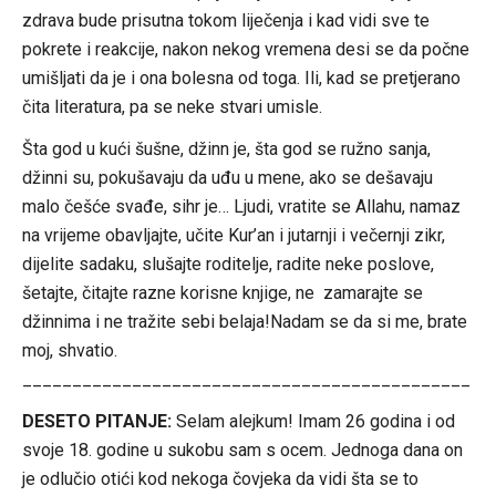
zdrava bude prisutna tokom liječenja i kad vidi sve te
pokrete i reakcije, nakon nekog vremena desi se da počne
umišljati da je i ona bolesna od toga. Ili, kad se pretjerano
čita literatura, pa se neke stvari umisle.
Šta god u kući šušne, džinn je, šta god se ružno sanja,
džinni su, pokušavaju da uđu u mene, ako se dešavaju
malo češće svađe, sihr je… Ljudi, vratite se Allahu, namaz
na vrijeme obavljajte, učite Kur’an i jutarnji i večernji zikr,
dijelite sadaku, slušajte roditelje, radite neke poslove,
šetajte, čitajte razne korisne knjige, ne zamarajte se
džinnima i ne tražite sebi belaja!Nadam se da si me, brate
moj, shvatio.
_____________________________________________
DESETO PITANJE:
Selam alejkum! Imam 26 godina i od
svoje 18. godine u sukobu sam s ocem. Jednoga dana on
je odlučio otići kod nekoga čovjeka da vidi šta se to