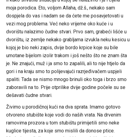
moja porodica. Eto, voljom Allaha, dž.š., nekako sam
dospjela do vas i nadam se da ćete me posavjetovati u
vezi mog problema. Već neko vrijeme oko kuće i u
dvorištu nalazimo čudne stvari. Prvo sam, grabeći lišće u
dvorištu, iz zemlje nekako grabljama izvukla neku kesicu u
kojoj je bio neki zapis, dvije bordo krpice koje su bile
umotane bijelom izolir trakom i još nešto što ne znam šta
je. Ne znajući, muž i ja smo to zapalili, ali to nije htjelo da
gori i na kraju smo to polijevajući razrjeđivačem uspjeli
spaliti. Tada se nismo mnogo brinuli oko toga i brzo smo
zaboravili na to. Prije otprilike dvije godine počele su se
dešavati čudne stvari.
Živimo u porodičnoj kući na dva sprata. Imamo gotovo
otvoreno stubište koje vodi do naših vrata. Na drvenim
ramovima prozora u tom stubištu primijetili smo neke
kuglice tijesta, za koje smo mislili da donose ptice.