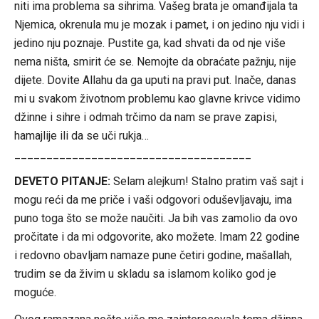
niti ima problema sa sihrima. Vašeg brata je omanđijala ta
Njemica, okrenula mu je mozak i pamet, i on jedino nju vidi i
jedino nju poznaje. Pustite ga, kad shvati da od nje više
nema ništa, smirit će se. Nemojte da obraćate pažnju, nije
dijete. Dovite Allahu da ga uputi na pravi put. Inače, danas
mi u svakom životnom problemu kao glavne krivce vidimo
džinne i sihre i odmah trčimo da nam se prave zapisi,
hamajlije ili da se uči rukja…
_____________________________________
DEVETO PITANJE:
Selam alejkum! Stalno pratim vaš sajt i
mogu reći da me priče i vaši odgovori oduševljavaju, ima
puno toga što se može naučiti. Ja bih vas zamolio da ovo
pročitate i da mi odgovorite, ako možete. Imam 22 godine
i redovno obavljam namaze pune četiri godine, mašallah,
trudim se da živim u skladu sa islamom koliko god je
moguće.