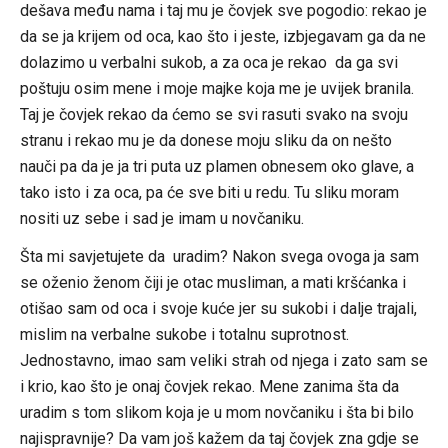
dešava među nama i taj mu je čovjek sve pogodio: rekao je
da se ja krijem od oca, kao što i jeste, izbjegavam ga da ne
dolazimo u verbalni sukob, a za oca je rekao da ga svi
poštuju osim mene i moje majke koja me je uvijek branila.
Taj je čovjek rekao da ćemo se svi rasuti svako na svoju
stranu i rekao mu je da donese moju sliku da on nešto
nauči pa da je ja tri puta uz plamen obnesem oko glave, a
tako isto i za oca, pa će sve biti u redu. Tu sliku moram
nositi uz sebe i sad je imam u novčaniku.
Šta mi savjetujete da uradim? Nakon svega ovoga ja sam
se oženio ženom čiji je otac musliman, a mati kršćanka i
otišao sam od oca i svoje kuće jer su sukobi i dalje trajali,
mislim na verbalne sukobe i totalnu suprotnost.
Jednostavno, imao sam veliki strah od njega i zato sam se
i krio, kao što je onaj čovjek rekao. Mene zanima šta da
uradim s tom slikom koja je u mom novčaniku i šta bi bilo
najispravnije? Da vam još kažem da taj čovjek zna gdje se