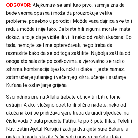
ODGOVOR:
Alejkumus-selam! Kao prvo, sumnja zna da
bude veoma opasna i može da prouzrokuje velike
probleme, posebno u porodici. Možda vaša dajnica sve to i
radi, a možda i nije tako. Da biste bili sigurni, morate imate
dokaz, a to je da je vidite ili vi ili neko od vaših ukućana. Do
tada, nemojte se time opterećavati, nego treba da
razmislite kako da se od toga zaštitite. Najbolja zaštita od
onoga što nalazite po ćoškovima, a vjerovatno se radi o
sihrima, kombinacija tijesto, nokti i dlake – jeste namaz,
zatim učenje jutarnjeg i večernjeg zikra, učenje i slušanje
Kur’ana te ostavljanje grijeha.
Svoj odnos prema Allahu trebate obnoviti i biti u tome
ustrajni. A ako slučajno opet to ili slično nađete, neko od
ukućana koji se pridržava vjere treba da uradi sljedeće: na
čistu vodu 7 puta proučite Fatihu, te po 3 puta Ihlas, Felek i
Nas, zatim Ajetul-Kursiju i zadnja dva ajeta sure Bekare, a
onda u tu vodu stavite čašu soli i pravog sirćeta i tako