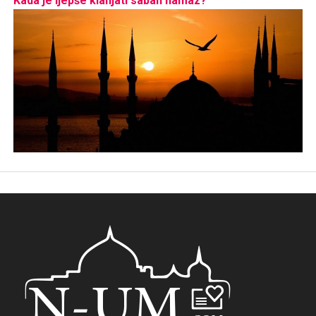
Kada je ljepše klanjati sabah namaz?