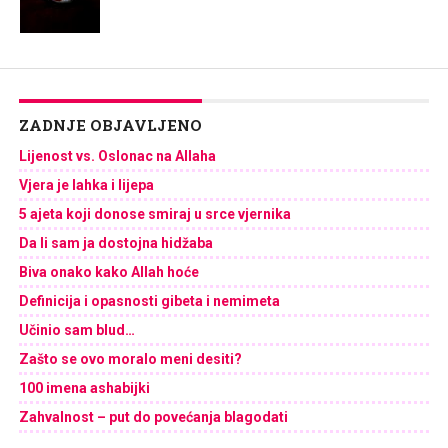
ZADNJE OBJAVLJENO
Lijenost vs. Oslonac na Allaha
Vjera je lahka i lijepa
5 ajeta koji donose smiraj u srce vjernika
Da li sam ja dostojna hidžaba
Biva onako kako Allah hoće
Definicija i opasnosti gibeta i nemimeta
Učinio sam blud…
Zašto se ovo moralo meni desiti?
100 imena ashabijki
Zahvalnost – put do povećanja blagodati