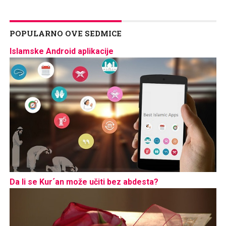
POPULARNO OVE SEDMICE
Islamske Android aplikacije
Da li se Kur´an može učiti bez abdesta?