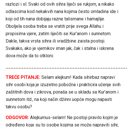
razlozi i sl. Svaki od ovih sihra liječi se rukjom, a nikako
odlascima kod nekakvih nana kojima često omladina ide i
koji od tih nana dobijaju razne talismane i hamajlije.
Oboljela osoba treba se vratiti prije svega Allahu i
propisima vjere, zatim liječiti se Kur’anom i sunnetom.
Dakle, takva vrsta sihra ili vradžbine zaista postoji.
Svakako, ako je vjernikov iman jak, čak i stalna i iskrena
dova može da to otkloni.
_______________________________________________
TREĆE PITANJE:
Selam alejkum! Kada sihirbaz napravi
sihr osobi koja je izuzetno pobožna i prakticira učenje svih
zaštitnih dova i zikrova, ponaša se u skladu sa Kur’anom i
sunnetom itd., na koji način džinni uopće mogu napasti
takvu osobu?
ODGOVOR:
Alejkumus-selam! Ne postoji pravilo kojim je
određeno koje su to osobe kojima se može napraviti sihr,