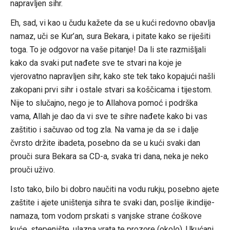
napravljen sihr.
Eh, sad, vi kao u čudu kažete da se u kući redovno obavlja
namaz, uči se Kur’an, sura Bekara, i pitate kako se riješiti
toga. To je odgovor na vaše pitanje! Da li ste razmišljali
kako da svaki put nađete sve te stvari na koje je
vjerovatno napravljen sihr, kako ste tek tako kopajući našli
zakopani prvi sihr i ostale stvari sa koščicama i tijestom.
Nije to slučajno, nego je to Allahova pomoć i podrška
vama, Allah je dao da vi sve te sihre nađete kako bi vas
zaštitio i sačuvao od tog zla. Na vama je da se i dalje
čvrsto držite ibadeta, posebno da se u kući svaki dan
prouči sura Bekara sa CD-a, svaka tri dana, neka je neko
prouči uživo.
Isto tako, bilo bi dobro naučiti na vodu rukju, posebno ajete
zaštite i ajete uništenja sihra te svaki dan, poslije ikindije-
namaza, tom vodom prskati s vanjske strane ćoškove
kuće, stepenište, ulazna vrata te prozore (okolo). Ukućani