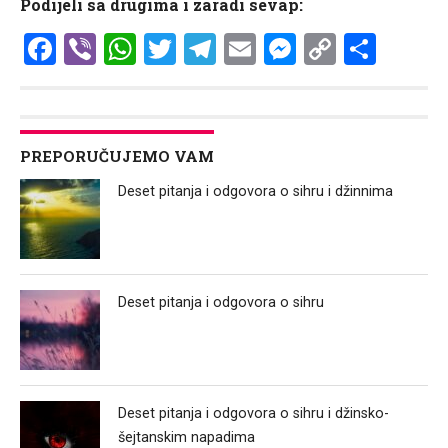
Podijeli sa drugima i zaradi sevap:
Facebook
Viber
WhatsApp
Twitter
Telegram
Email
Messenge
Copy
Shar
Link
PREPORUČUJEMO VAM
Deset pitanja i odgovora o sihru i džinnima
Deset pitanja i odgovora o sihru
Deset pitanja i odgovora o sihru i džinsko-
šejtanskim napadima