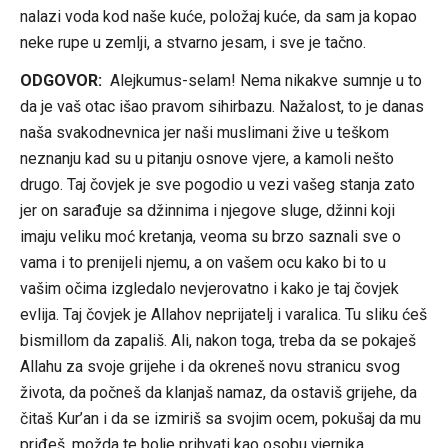
nalazi voda kod naše kuće, položaj kuće, da sam ja kopao
neke rupe u zemlji, a stvarno jesam, i sve je tačno.
ODGOVOR:
Alejkumus-selam! Nema nikakve sumnje u to
da je vaš otac išao pravom sihirbazu. Nažalost, to je danas
naša svakodnevnica jer naši muslimani žive u teškom
neznanju kad su u pitanju osnove vjere, a kamoli nešto
drugo. Taj čovjek je sve pogodio u vezi vašeg stanja zato
jer on sarađuje sa džinnima i njegove sluge, džinni koji
imaju veliku moć kretanja, veoma su brzo saznali sve o
vama i to prenijeli njemu, a on vašem ocu kako bi to u
vašim očima izgledalo nevjerovatno i kako je taj čovjek
evlija. Taj čovjek je Allahov neprijatelj i varalica. Tu sliku ćeš
bismillom da zapališ. Ali, nakon toga, treba da se pokaješ
Allahu za svoje grijehe i da okreneš novu stranicu svog
života, da počneš da klanjaš namaz, da ostaviš grijehe, da
čitaš Kur’an i da se izmiriš sa svojim ocem, pokušaj da mu
priđeš, možda te bolje prihvati kao osobu vjernika.