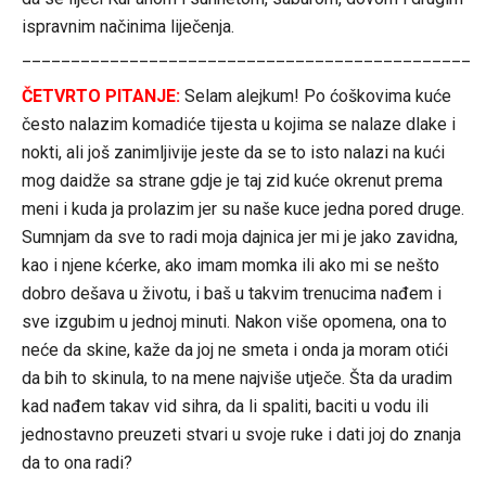
ispravnim načinima liječenja.
______________________________________________
ČETVRTO PITANJE:
Selam alejkum! Po ćoškovima kuće
često nalazim komadiće tijesta u kojima se nalaze dlake i
nokti, ali još zanimljivije jeste da se to isto nalazi na kući
mog daidže sa strane gdje je taj zid kuće okrenut prema
meni i kuda ja prolazim jer su naše kuce jedna pored druge.
Sumnjam da sve to radi moja dajnica jer mi je jako zavidna,
kao i njene kćerke, ako imam momka ili ako mi se nešto
dobro dešava u životu, i baš u takvim trenucima nađem i
sve izgubim u jednoj minuti. Nakon više opomena, ona to
neće da skine, kaže da joj ne smeta i onda ja moram otići
da bih to skinula, to na mene najviše utječe. Šta da uradim
kad nađem takav vid sihra, da li spaliti, baciti u vodu ili
jednostavno preuzeti stvari u svoje ruke i dati joj do znanja
da to ona radi?