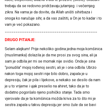
trebaju da se redovno pridržavaju jutarnjeg i večernjeg
zikra. Na vama je da dovite, da Allah uništi sihirbaza i
onoga ko naručuje sihr, a da vas zaštiti, a On je to kadar i to
vam je već pokazano.
___________________________________________
DRUGO PITANJE:
Selam alejkum! Prije nekoliko godina jedna moja komšinica
(muslimanka) dolazila je da me prosi za svog sina, ali ja
sam je odbila jer mi se momak nije svidio. Onda je sina
“ponudila” mojoj rođenoj sestri, ali je i ona odbila. Ubrzo
nakon toga mojoj sestri nije bilo dobro, zapala je u
depresiju, čak je pila i lijekove, a nekako se desilo da nam
je u to vrijeme i ujak preselio na ahiret, tako da je to
dodatno pogoršalo njeno psihičko stanje. Tada smo
vjerovale da je ta komšinica možda kriva za to što mi je
sestra zapala u takvu depresiju jer smo čule da se bavi