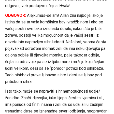
odgovor, već postajem očajna. Hvala!
ODGOVOR:
Alejkumus-selam! Allah zna najbolje, ako je
istina da se ta vaša komšinica bavi vradžbinom i ako se
vašoj sestri sve tako iznenada desilo, nakon što je bila
zdrava, postoji velika mogućnost da je vašoj sestri iz
osvete bio napravljen sihr ludosti. Nažalost, veoma česta
pojava kad određeni momak želi da ima neku djevojku pa
ga ona odbije ili djevojka momka, pa je također odbije,
šejtan uradi svoje pa se iz ljubomore i mržnje koju šejtan
učini velikom, desi da se “pomoć” potraži kod sihirbaza.
Tada sihirbazi prave ljubavne sihre i desi se ljubav pod
pritiskom sihra.
Isto tako, može se napraviti sihr nemogućnosti udaje/
ženidbe. Znači, djevojka, iako lijepa, čestita, vjernica i sl.,
ima ponuda od finih insana i želi da se uda, ali u zadnjim
trenucima dese se iznenadne stvari odbijanja, neopravdani