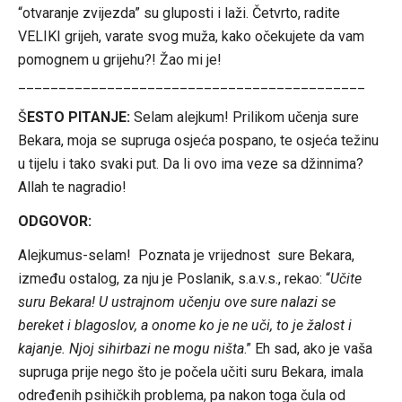
“otvaranje zvijezda” su gluposti i laži. Četvrto, radite
VELIKI grijeh, varate svog muža, kako očekujete da vam
pomognem u grijehu?! Žao mi je!
___________________________________________
Š
ESTO PITANJE:
Selam alejkum! Prilikom učenja sure
Bekara, moja se supruga osjeća pospano, te osjeća težinu
u tijelu i tako svaki put. Da li ovo ima veze sa džinnima?
Allah te nagradio!
ODGOVOR:
Alejkumus-selam! Poznata je vrijednost sure Bekara,
između ostalog, za nju je Poslanik, s.a.v.s., rekao: “
Učite
suru Bekara! U ustrajnom učenju ove sure nalazi se
bereket i blagoslov, a onome ko je ne uči, to je žalost i
kajanje. Njoj sihirbazi ne mogu ništa
.” Eh sad, ako je vaša
supruga prije nego što je počela učiti suru Bekara, imala
određenih psihičkih problema, pa nakon toga čula od