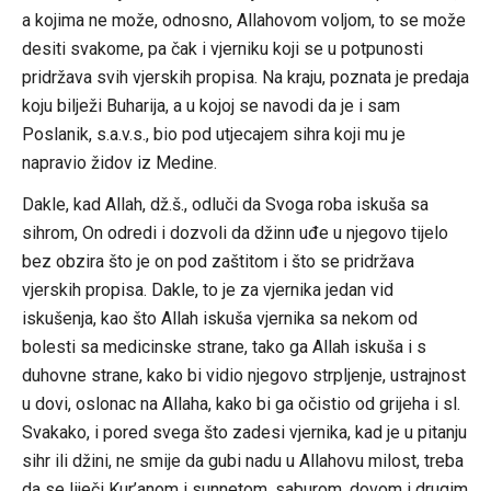
a kojima ne može, odnosno, Allahovom voljom, to se može
desiti svakome, pa čak i vjerniku koji se u potpunosti
pridržava svih vjerskih propisa. Na kraju, poznata je predaja
koju bilježi Buharija, a u kojoj se navodi da je i sam
Poslanik, s.a.v.s., bio pod utjecajem sihra koji mu je
napravio židov iz Medine.
Dakle, kad Allah, dž.š., odluči da Svoga roba iskuša sa
sihrom, On odredi i dozvoli da džinn uđe u njegovo tijelo
bez obzira što je on pod zaštitom i što se pridržava
vjerskih propisa. Dakle, to je za vjernika jedan vid
iskušenja, kao što Allah iskuša vjernika sa nekom od
bolesti sa medicinske strane, tako ga Allah iskuša i s
duhovne strane, kako bi vidio njegovo strpljenje, ustrajnost
u dovi, oslonac na Allaha, kako bi ga očistio od grijeha i sl.
Svakako, i pored svega što zadesi vjernika, kad je u pitanju
sihr ili džini, ne smije da gubi nadu u Allahovu milost, treba
da se liječi Kur’anom i sunnetom, saburom, dovom i drugim