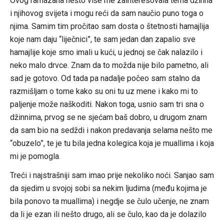
Ovog ramazana nešto više me zainteresovala tema džinna
i njihovog svijeta i mogu reći da sam naučio puno toga o
njima. Samim tim pročitao sam dosta o štetnosti hamajlija
koje nam daju “liječnici”, te sam jedan dan zapalio sve
hamajlije koje smo imali u kući, u jednoj se čak nalazilo i
neko malo drvce. Znam da to možda nije bilo pametno, ali
sad je gotovo. Od tada pa nadalje počeo sam stalno da
razmišljam o tome kako su oni tu uz mene i kako mi to
paljenje može naškoditi. Nakon toga, usnio sam tri sna o
džinnima, prvog se ne sjećam baš dobro, u drugom znam
da sam bio na sedždi i nakon predavanja selama nešto me
“obuzelo”, te je tu bila jedna kolegica koja je muallima i koja
mi je pomogla.
Treći i najstrašniji sam imao prije nekoliko noći. Sanjao sam
da sjedim u svojoj sobi sa nekim ljudima (među kojima je
bila ponovo ta muallima) i negdje se čulo učenje, ne znam
da li je ezan ili nešto drugo, ali se čulo, kao da je dolazilo