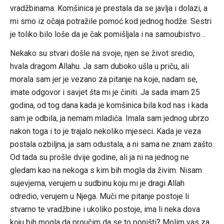
vradžbinama. Komšinica je prestala da se javlja i dolazi, a
mi smo iz očaja potražile pomoć kod jednog hodže. Sestri
je toliko bilo loše da je čak pomišljala i na samoubistvo…
Nekako su stvari došle na svoje, njen se život sredio,
hvala dragom Allahu. Ja sam duboko ušla u priču, ali
morala sam jer je vezano za pitanje na koje, nadam se,
imate odgovor i savjet šta mi je činiti. Ja sada imam 25
godina, od tog dana kada je komšinica bila kod nas i kada
sam je odbila, ja nemam mladića. Imala sam jednog ubrzo
nakon toga i to je trajalo nekoliko mjeseci. Kada je veza
postala ozbiljna, ja sam odustala, a ni sama ne znam zašto.
Od tada su prošle dvije godine, ali ja ni na jednog ne
gledam kao na nekoga s kim bih mogla da živim. Nisam
sujevjerna, verujem u sudbinu koju mi je dragi Allah
odredio, verujem u Njega. Muči me pitanje postoje li
stvarno te vradžbine i ukoliko postoje, ima li neka dova
koju bih mogla da proučim da se to poništi? Molim vas za