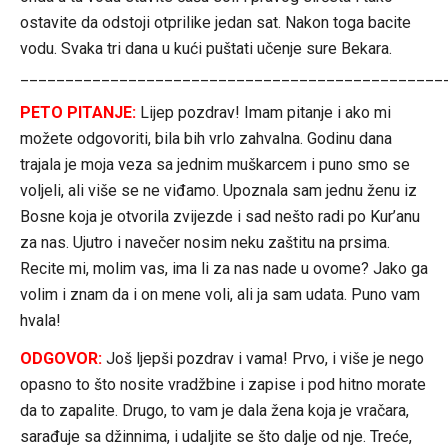
ostavite da odstoji otprilike jedan sat. Nakon toga bacite
vodu. Svaka tri dana u kući puštati učenje sure Bekara.
_______________________________________________
PETO PITANJE:
Lijep pozdrav! Imam pitanje i ako mi
možete odgovoriti, bila bih vrlo zahvalna. Godinu dana
trajala je moja veza sa jednim muškarcem i puno smo se
voljeli, ali više se ne viđamo. Upoznala sam jednu ženu iz
Bosne koja je otvorila zvijezde i sad nešto radi po Kur’anu
za nas. Ujutro i navečer nosim neku zaštitu na prsima.
Recite mi, molim vas, ima li za nas nade u ovome? Jako ga
volim i znam da i on mene voli, ali ja sam udata. Puno vam
hvala!
ODGOVOR:
Još ljepši pozdrav i vama! Prvo, i više je nego
opasno to što nosite vradžbine i zapise i pod hitno morate
da to zapalite. Drugo, to vam je dala žena koja je vračara,
sarađuje sa džinnima, i udaljite se što dalje od nje. Treće,