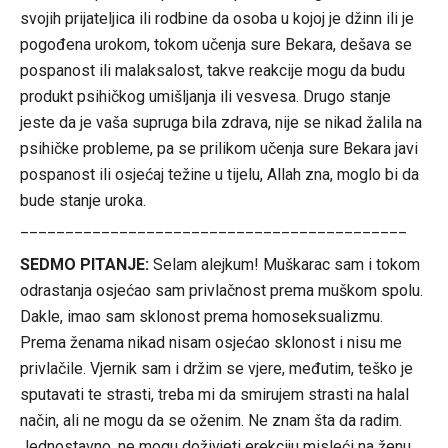
svojih prijateljica ili rodbine da osoba u kojoj je džinn ili je
pogođena urokom, tokom učenja sure Bekara, dešava se
pospanost ili malaksalost, takve reakcije mogu da budu
produkt psihičkog umišljanja ili vesvesa. Drugo stanje
jeste da je vaša supruga bila zdrava, nije se nikad žalila na
psihičke probleme, pa se prilikom učenja sure Bekara javi
pospanost ili osjećaj težine u tijelu, Allah zna, moglo bi da
bude stanje uroka.
___________________________________________
SEDMO PITANJE:
Selam alejkum! Muškarac sam i tokom
odrastanja osjećao sam privlačnost prema muškom spolu.
Dakle, imao sam sklonost prema homoseksualizmu.
Prema ženama nikad nisam osjećao sklonost i nisu me
privlačile. Vjernik sam i držim se vjere, međutim, teško je
sputavati te strasti, treba mi da smirujem strasti na halal
način, ali ne mogu da se oženim. Ne znam šta da radim.
Jednostavno, ne mogu doživjeti erekciju misleći na ženu,