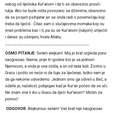
nekog od liječnika Kur’anom i da ti se obavezno prouči
rukja. Ako ne bude ništa povezano sa džinnima, obavezno
da se posjeti psihijatar jer se onda radi o poremećaju koji
treba da liječiš. Čitao sam o slučajevima momaka koji su
imali problema kao i ti, pa su se Kur’anom (rukjom) izliječili
i danas su oženjeni, hvala Allahu.
_____________________________________
OSMO PITANJE:
Selam alejkum! Moj je brat izgleda puno
naograisao. Naime, prije tri godine bio je sa jednom
Njemicom, a onda je ona otišla, a on od tada ludi. Živimo u
Gracu i pošto on neće ni da čuje za liječenje, teško nam je
da ga nekome odvedemo. Jednom smo ga odveli u Beč, a
odatle je, nažalost, pobjegao kad je Kur’an počeo da se uči.
Ne znam ima li iko u Gracu da liječi Kur’anom? Molim za
pomoć!
ODGOVOR:
Alejkumus-selam! Vaš brat nije naograisao