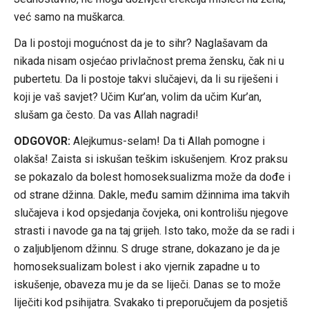
već samo na muškarca.
Da li postoji mogućnost da je to sihr? Naglašavam da
nikada nisam osjećao privlačnost prema žensku, čak ni u
pubertetu. Da li postoje takvi slučajevi, da li su riješeni i
koji je vaš savjet? Učim Kur’an, volim da učim Kur’an,
slušam ga često. Da vas Allah nagradi!
ODGOVOR:
Alejkumus-selam! Da ti Allah pomogne i
olakša! Zaista si iskušan teškim iskušenjem. Kroz praksu
se pokazalo da bolest homoseksualizma može da dođe i
od strane džinna. Dakle, među samim džinnima ima takvih
slučajeva i kod opsjedanja čovjeka, oni kontrolišu njegove
strasti i navode ga na taj grijeh. Isto tako, može da se radi i
o zaljubljenom džinnu. S druge strane, dokazano je da je
homoseksualizam bolest i ako vjernik zapadne u to
iskušenje, obaveza mu je da se liječi. Danas se to može
liječiti kod psihijatra. Svakako ti preporučujem da posjetiš