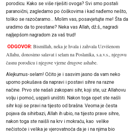
porodicu. Kako se više riješiti ovoga? Svi smo postali
paranoični, zagledamo po ćoškovima i kad nađemo nešto,
toliko se razočaramo… Molim vas, posavjetujte me! Šta da
uradimo da to prestane? Neka vas Allah, dž.š., nagradi
najljepšom nagradom za vaš trud!
Bismillah, neka je hvala i zahvala Uzvišenom
ODGOVOR:
Allahu, donosimo salavat i selam na Poslanika, s.a.v.s., njegovu
časnu porodicu i njegove vjerne drugove ashabe.
Alejkumus-selam! Očito je i sasvim jasno da vam neko
uporno pokušava da napravi i postavi sihre na razne
načine. Prvo ste našali zakopani sihr, koji ste, uz Allahovu
volju i pomoć, uspjeli uništiti. Nakon toga opet ste našli
sihr koji se pravi na tijesto od brašna. Veoma je česta
pojava da sihirbazi, Allah ih ubio, na tijesto prave sihre,
nakon toga ste naišli na krv i mokraću, kao velike
nečistoće i velika je vjerovatnoća da je i na njima bio