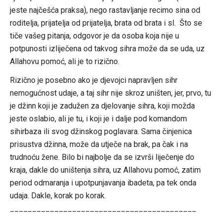
jeste najčešća praksa), nego rastavljanje recimo sina od
roditelja, prijatelja od prijatelja, brata od brata i sl. Što se
tiče vašeg pitanja, odgovor je da osoba koja nije u
potpunosti izliječena od takvog sihra može da se uda, uz
Allahovu pomoć, ali je to rizično.
Rizično je posebno ako je djevojci napravljen sihr
nemogućnost udaje, a taj sihr nije skroz uništen, jer, prvo, tu
je džinn koji je zadužen za djelovanje sihra, koji možda
jeste oslabio, ali je tu, i koji je i dalje pod komandom
sihirbaza ili svog džinskog poglavara. Sama činjenica
prisustva džinna, može da utječe na brak, pa čak i na
trudnoću žene. Bilo bi najbolje da se izvrši liječenje do
kraja, dakle do uništenja sihra, uz Allahovu pomoć, zatim
period odmaranja i upotpunjavanja ibadeta, pa tek onda
udaja. Dakle, korak po korak.
__________________________________________