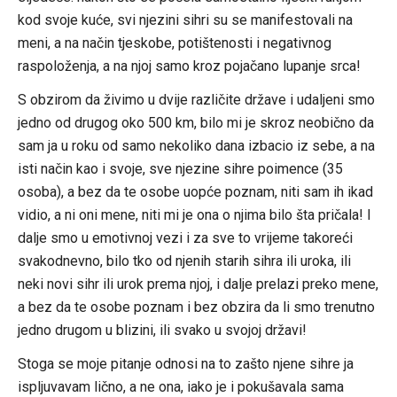
kod svoje kuće, svi njezini sihri su se manifestovali na
meni, a na način tjeskobe, potištenosti i negativnog
raspoloženja, a na njoj samo kroz pojačano lupanje srca!
S obzirom da živimo u dvije različite države i udaljeni smo
jedno od drugog oko 500 km, bilo mi je skroz neobično da
sam ja u roku od samo nekoliko dana izbacio iz sebe, a na
isti način kao i svoje, sve njezine sihre poimence (35
osoba), a bez da te osobe uopće poznam, niti sam ih ikad
vidio, a ni oni mene, niti mi je ona o njima bilo šta pričala! I
dalje smo u emotivnoj vezi i za sve to vrijeme takoreći
svakodnevno, bilo tko od njenih starih sihra ili uroka, ili
neki novi sihr ili urok prema njoj, i dalje prelazi preko mene,
a bez da te osobe poznam i bez obzira da li smo trenutno
jedno drugom u blizini, ili svako u svojoj državi!
Stoga se moje pitanje odnosi na to zašto njene sihre ja
ispljuvavam lično, a ne ona, iako je i pokušavala sama