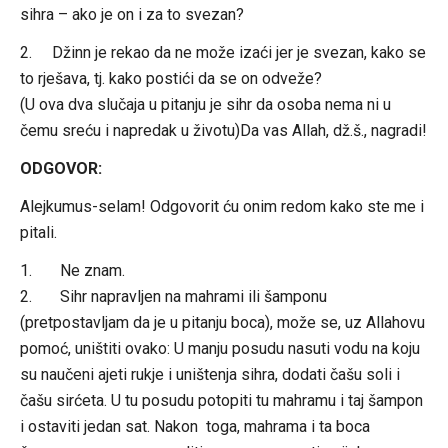
sihra – ako je on i za to svezan?
2. Džinn je rekao da ne može izaći jer je svezan, kako se
to rješava, tj. kako postići da se on odveže?
(U ova dva slučaja u pitanju je sihr da osoba nema ni u
čemu sreću i napredak u životu)Da vas Allah, dž.š., nagradi!
ODGOVOR:
Alejkumus-selam! Odgovorit ću onim redom kako ste me i
pitali.
1. Ne znam.
2. Sihr napravljen na mahrami ili šamponu
(pretpostavljam da je u pitanju boca), može se, uz Allahovu
pomoć, uništiti ovako: U manju posudu nasuti vodu na koju
su naučeni ajeti rukje i uništenja sihra, dodati čašu soli i
čašu sirćeta. U tu posudu potopiti tu mahramu i taj šampon
i ostaviti jedan sat. Nakon toga, mahrama i ta boca