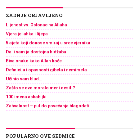
ZADNJE OBJAVLJENO
Lijenost vs. Oslonac na Allaha
Vjera je lahka i lijepa
5 ajeta koji donose smiraj u srce vjernika
Da li sam ja dostojna hidžaba
Biva onako kako Allah hoće
Definicija i opasnosti gibeta i nemimeta
Učinio sam blud…
Zašto se ovo moralo meni desiti?
100 imena ashabijki
Zahvalnost – put do povećanja blagodati
POPULARNO OVE SEDMICE