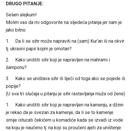
DRUGO PITANJE:
Selam alejkum!
Molim vas da mi odgovorite na sljedeća pitanja jer nam je
jako bitno:
1. Da li se sihr može napraviti na (sam) Kur’an ili na okvir
tj. ukrasni papir kojim je omotan?
2. Kako uništiti sihr koji je napravljen na mahrami i
šamponu?
3. Kako se uništava sihr ili liječi od toga ako se pojede ili
popije?
(U sva tri slučaja u pitanju je sihr rastavljanja muža od žene)
1. Kako uništiti sihr koji je napravljen na kamenju, a džinn
je rekao da je svezan za kamenje, da li se to kamenje
smije istucati čekićem u komadiće kada se izvadi iz vode
na koju je naučeno tj. na koji su proučeni ajeti za uništenje