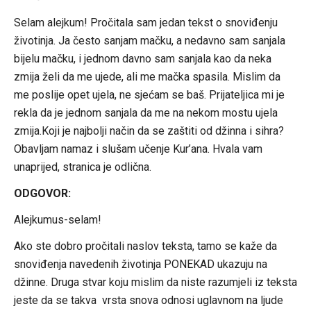
Selam alejkum! Pročitala sam jedan tekst o snoviđenju
životinja. Ja često sanjam mačku, a nedavno sam sanjala
bijelu mačku, i jednom davno sam sanjala kao da neka
zmija želi da me ujede, ali me mačka spasila. Mislim da
me poslije opet ujela, ne sjećam se baš. Prijateljica mi je
rekla da je jednom sanjala da me na nekom mostu ujela
zmija.Koji je najbolji način da se zaštiti od džinna i sihra?
Obavljam namaz i slušam učenje Kur’ana. Hvala vam
unaprijed, stranica je odlična.
ODGOVOR:
Alejkumus-selam!
Ako ste dobro pročitali naslov teksta, tamo se kaže da
snoviđenja navedenih životinja PONEKAD ukazuju na
džinne. Druga stvar koju mislim da niste razumjeli iz teksta
jeste da se takva vrsta snova odnosi uglavnom na ljude