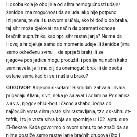
li osoba koja je oboljela od sihra nemogućnosti udaje/
ženidbe ima mogućnost da se uda iako nije potpuno
izliječena, te da li u takvom slučaju, ako bi došlo do braka,
taj sihr može djelovati na način da poremeti odnose
bračnih supružnika, kao npr. sihr rastavljanja? Naime da
li ovaj sihr djeluje samo do momenta udaje ili ženidbe (ima
samo određenu svrhu – da spriječi brak) ili se
njegove posljedice mogu produžiti i poslije na način kako
sam navela, je li mu cilj da onemogući brak ili da osoba
ostane sama kad bi se i našla u braku?
ODGOVOR:
Alejkumus-selam! Bismillah, zahvala i hvala
pripadaju Allahu, s.v.t., neka je salavat i selam na Poslanika,
s.a.v.s., njegov ehlul-bejt i časne ashabe.Jedna od
najčešćih vrsta sihra jeste sihr rastavljanja, tzv. es-sihru et-
tefrik, i to je vrsta sihra koja se spominje u 102. ajetu sure
El-Bekare. Kada govorimo o ovom sihru, to ne znači da se
njime postiže samo rastavljanje bračnih drugova (što i