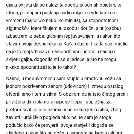
dijelu svijeta da se nalazi ta osoba, ja odmah osjetim, te
stoga, pristupam puštanju audio rukje, i u vrlo kratkom
vremenu (najčešće nekoliko minuta), sa stopostotnom
sigurnošću, identifikujem tu osobu i dotični sihr (osobu)
izbacujem iz sebe, glasnim ispljuvavanjem, a nakon što
stavim svoju desnu ruku na Kur’an časni! I kada sam mislio
da je to moj vrhunac u samoodbrani i uopće u nauci o
svijetu gajba, dogodilo mi se sljedeće, a što ne mogu
nikako spoznati zašto je to tako!?
Naime, u međuvremenu sam stupio u emotivnu vezu sa
jednom pokrivenom ženom (udovicom) i između ostalog
otvorili smo i temu sihra! S obzirom da je isto čistog srca i
privržena dini islamu, a napose lijepa i uspješna, za
pretpostaviti je bilo da ima puno nakupljenih sihra, zbog
zavisti i urokljivih pogleda okoline, te sam je stoga
podučio kako će provjeriti svoje stanje! I događa se
sljedeće: nakon što se počela samostalno liječiti rukjom