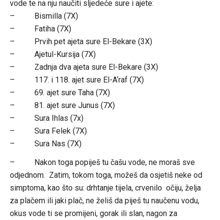
vode te na nju naučiti sljedeće sure i ajete:
– Bismilla (7X)
– Fatiha (7X)
– Prvih pet ajeta sure El-Bekare (3X)
– Ajetul-Kursija (7X)
– Zadnja dva ajeta sure El-Bekare (3X)
– 117. i 118. ajet sure El-A‘raf (7X)
– 69. ajet sure Taha (7X)
– 81. ajet sure Junus (7X)
– Sura Ihlas (7x)
– Sura Felek (7X)
– Sura Nas (7X)
– Nakon toga popiješ tu čašu vode, ne moraš sve
odjednom. Zatim, tokom toga, možeš da osjetiš neke od
simptoma, kao što su: drhtanje tijela, crvenilo očiju, želja
za plačem ili jaki plač, ne želiš da piješ tu naučenu vodu,
okus vode ti se promijeni, gorak ili slan, nagon za