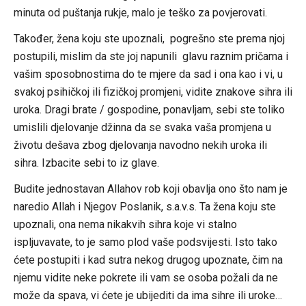
minuta od puštanja rukje, malo je teško za povjerovati.
Također, žena koju ste upoznali, pogrešno ste prema njoj
postupili, mislim da ste joj napunili glavu raznim pričama i
vašim sposobnostima do te mjere da sad i ona kao i vi, u
svakoj psihičkoj ili fizičkoj promjeni, vidite znakove sihra ili
uroka. Dragi brate / gospodine, ponavljam, sebi ste toliko
umislili djelovanje džinna da se svaka vaša promjena u
životu dešava zbog djelovanja navodno nekih uroka ili
sihra. Izbacite sebi to iz glave.
Budite jednostavan Allahov rob koji obavlja ono što nam je
naredio Allah i Njegov Poslanik, s.a.v.s. Ta žena koju ste
upoznali, ona nema nikakvih sihra koje vi stalno
ispljuvavate, to je samo plod vaše podsvijesti. Isto tako
ćete postupiti i kad sutra nekog drugog upoznate, čim na
njemu vidite neke pokrete ili vam se osoba požali da ne
može da spava, vi ćete je ubijediti da ima sihre ili uroke…