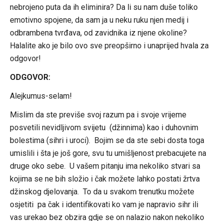
nebrojeno puta da ih eliminira? Da li su nam duše toliko
emotivno spojene, da sam ja u neku ruku njen medij i
odbrambena tvrđava, od zavidnika iz njene okoline?
Halalite ako je bilo ovo sve preopširno i unaprijed hvala za
odgovor!
ODGOVOR:
Alejkumus-selam!
Mislim da ste previše svoj razum pa i svoje vrijeme
posvetili nevidljivom svijetu (džinnima) kao i duhovnim
bolestima (sihri i uroci). Bojim se da ste sebi dosta toga
umislili i šta je još gore, svu tu umišljenost prebacujete na
druge oko sebe. U vašem pitanju ima nekoliko stvari sa
kojima se ne bih složio i čak možete lahko postati žrtva
džinskog djelovanja. To da u svakom trenutku možete
osjetiti pa čak i identifikovati ko vam je napravio sihr ili
vas urekao bez obzira gdje se on nalazio nakon nekoliko