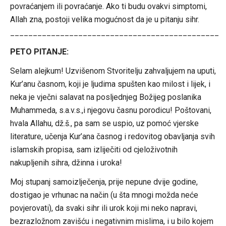
povraćanjem ili povraćanje. Ako ti budu ovakvi simptomi,
Allah zna, postoji velika mogućnost da je u pitanju sihr.
______________________________________________
PETO PITANJE:
Selam alejkum! Uzvišenom Stvoritelju zahvaljujem na uputi,
Kur’anu časnom, koji je ljudima spušten kao milost i lijek, i
neka je vječni salavat na posljednjeg Božijeg poslanika
Muhammeda, s.a.v.s.,i njegovu časnu porodicu! Poštovani,
hvala Allahu, dž.š., pa sam se uspio, uz pomoć vjerske
literature, učenja Kur’ana časnog i redovitog obavljanja svih
islamskih propisa, sam izliječiti od cjeloživotnih
nakupljenih sihra, džinna i uroka!
Moj stupanj samoizlječenja, prije nepune dvije godine,
dostigao je vrhunac na način (u šta mnogi možda neće
povjerovati), da svaki sihr ili urok koji mi neko napravi,
bezrazložnom zavišću i negativnim mislima, i u bilo kojem