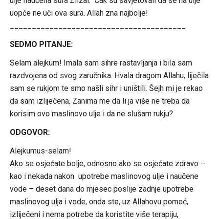
ulje naučena sura Zilzal. Čak su savjetovali da se na ulje
uopće ne uči ova sura. Allah zna najbolje!
________________________________________
SEDMO PITANJE:
Selam alejkum! Imala sam sihre rastavljanja i bila sam
razdvojena od svog zaručnika. Hvala dragom Allahu, liječila
sam se rukjom te smo našli sihr i uništili. Šejh mi je rekao
da sam izliječena. Zanima me da li ja više ne treba da
korisim ovo maslinovo ulje i da ne slušam rukju?
ODGOVOR:
Alejkumus-selam!
Ako se osjećate bolje, odnosno ako se osjećate zdravo –
kao i nekada nakon upotrebe maslinovog ulje i naučene
vode – deset dana do mjesec poslije zadnje upotrebe
maslinovog ulja i vode, onda ste, uz Allahovu pomoć,
izliječeni i nema potrebe da koristite više terapiju,