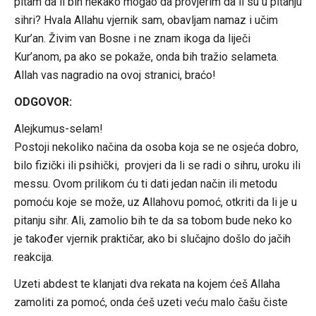
pitam da li bih nekako mogao da provjerim da li su u pitanju
sihri? Hvala Allahu vjernik sam, obavljam namaz i učim
Kur’an. Živim van Bosne i ne znam ikoga da liječi
Kur’anom, pa ako se pokaže, onda bih tražio selameta.
Allah vas nagradio na ovoj stranici, braćo!
ODGOVOR:
Alejkumus-selam!
Postoji nekoliko načina da osoba koja se ne osjeća dobro,
bilo fizički ili psihički, provjeri da li se radi o sihru, uroku ili
messu. Ovom prilikom ću ti dati jedan način ili metodu
pomoću koje se može, uz Allahovu pomoć, otkriti da li je u
pitanju sihr. Ali, zamolio bih te da sa tobom bude neko ko
je također vjernik praktičar, ako bi slučajno došlo do jačih
reakcija.
Uzeti abdest te klanjati dva rekata na kojem ćeš Allaha
zamoliti za pomoć, onda ćeš uzeti veću malo čašu čiste