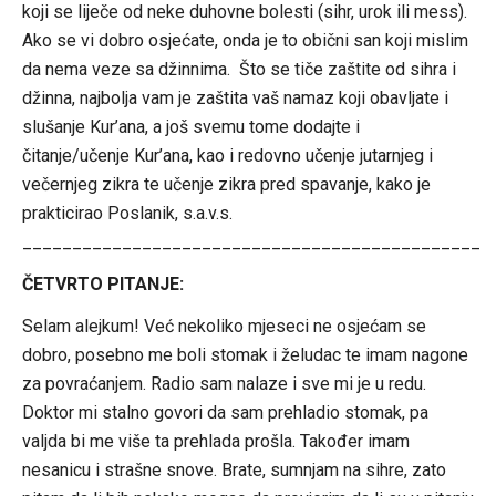
koji se liječe od neke duhovne bolesti (sihr, urok ili mess).
Ako se vi dobro osjećate, onda je to obični san koji mislim
da nema veze sa džinnima. Što se tiče zaštite od sihra i
džinna, najbolja vam je zaštita vaš namaz koji obavljate i
slušanje Kur’ana, a još svemu tome dodajte i
čitanje/učenje Kur’ana, kao i redovno učenje jutarnjeg i
večernjeg zikra te učenje zikra pred spavanje, kako je
prakticirao Poslanik, s.a.v.s.
______________________________________________
ČETVRTO PITANJE:
Selam alejkum! Već nekoliko mjeseci ne osjećam se
dobro, posebno me boli stomak i želudac te imam nagone
za povraćanjem. Radio sam nalaze i sve mi je u redu.
Doktor mi stalno govori da sam prehladio stomak, pa
valjda bi me više ta prehlada prošla. Također imam
nesanicu i strašne snove. Brate, sumnjam na sihre, zato