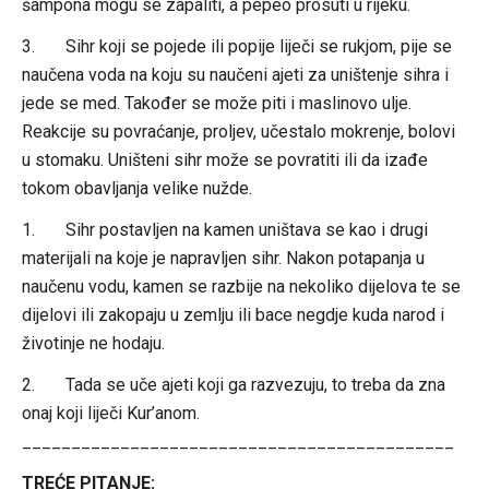
šampona mogu se zapaliti, a pepeo prosuti u rijeku.
3. Sihr koji se pojede ili popije liječi se rukjom, pije se
naučena voda na koju su naučeni ajeti za uništenje sihra i
jede se med. Također se može piti i maslinovo ulje.
Reakcije su povraćanje, proljev, učestalo mokrenje, bolovi
u stomaku. Uništeni sihr može se povratiti ili da izađe
tokom obavljanja velike nužde.
1. Sihr postavljen na kamen uništava se kao i drugi
materijali na koje je napravljen sihr. Nakon potapanja u
naučenu vodu, kamen se razbije na nekoliko dijelova te se
dijelovi ili zakopaju u zemlju ili bace negdje kuda narod i
životinje ne hodaju.
2. Tada se uče ajeti koji ga razvezuju, to treba da zna
onaj koji liječi Kur’anom.
____________________________________________
TREĆE PITANJE: