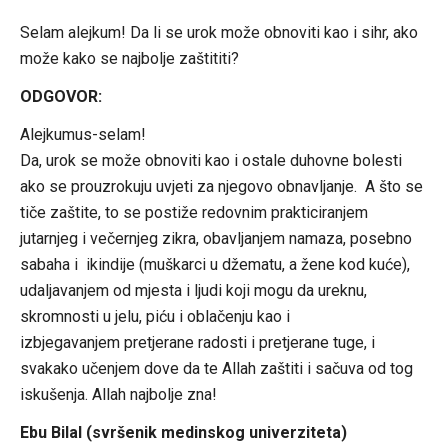
Selam alejkum! Da li se urok može obnoviti kao i sihr, ako
može kako se najbolje zaštititi?
ODGOVOR:
Alejkumus-selam!
Da, urok se može obnoviti kao i ostale duhovne bolesti
ako se prouzrokuju uvjeti za njegovo obnavljanje. A što se
tiče zaštite, to se postiže redovnim prakticiranjem
jutarnjeg i večernjeg zikra, obavljanjem namaza, posebno
sabaha i ikindije (muškarci u džematu, a žene kod kuće),
udaljavanjem od mjesta i ljudi koji mogu da ureknu,
skromnosti u jelu, piću i oblačenju kao i
izbjegavanjem pretjerane radosti i pretjerane tuge, i
svakako učenjem dove da te Allah zaštiti i sačuva od tog
iskušenja. Allah najbolje zna!
Ebu Bilal (svršenik medinskog univerziteta)