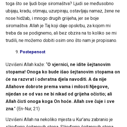
toga što se ljudi boje siromaštva? Ljudi se međusobno
ubijaju, kradu, otimaju, uzurpiraju, ostavljaju namaz, žene ne
nose hidžab, i mnogo drugih griijeha, jer se boje
siromaštva. Allah je Taj koji daje opskrbu, za kojom mi
treba da se podignemo, ali bez obzira na to koliko se mi
trudili, ne možemo dobiti osim ono što nam je propisano.
Postepenost
Uzvišeni Allah kaže: “
O vjernici, ne idite šejtanovim
stopama! Onoga ko bude išao šejtanovim stopama on
će na razvrat i odvratna djela navoditi. A da nije
Allahove dobrote prema vama i milosti Njegove,
nijedan se od vas ne bi nikad od grijeha očistio; ali
Allah čisti onoga koga On hoće. Allah sve čuje i sve
zna
.” (En-Nur, 21)
Uzvišeni Allah na nekoliko mjesta u Kur’anu zabranio je
slijeđenje šejtanovih stopa. Slijeđenje šejtanovih stopa