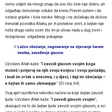
ćemo vidjeti da mnogi znaju da ono što čine nije dobro, ali
odgađaju donošenje odluke da krenu Pravim putem i da
ostave grijehe i loše navike. Mnogi i ne dočekaju da dožive
trenutak povratka Allahu, jer ih pretekne smrt, a šejtan nije
ništa drugo radio osim što im je ulivao nadu u dug život i
došaptavao odgađanje pokajanja.
Lažno obećanje, nagovaranje na stjecanje haram
imetka, zavođenje glasom
Uzvišeni Allah kaže: “
I zavodi glasom svojim koga
možeš i potjeraj na njih svoju konjicu i svoju pješadiju,
i budi im ortak u imecima, i u djeci, i daji im obećanja –
a šejtan ih samo obmanjuje
.” (El-Isra, 64)
Ovaj ajet razotkriva nekoliko načina na koje šejtan zavodi
ljude. Uzvišeni Allah kaže: “
I zavodi glasom svojim
”,
ukazujući na to da šejtan ljude zavodi svojim glasom, a svi