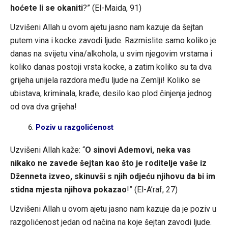
hoćete li se okaniti
?” (El-Maida, 91)
Uzvišeni Allah u ovom ajetu jasno nam kazuje da šejtan
putem vina i kocke zavodi ljude. Razmislite samo koliko je
danas na svijetu vina/alkohola, u svim njegovim vrstama i
koliko danas postoji vrsta kocke, a zatim koliko su ta dva
grijeha unijela razdora među ljude na Zemlji! Koliko se
ubistava, kriminala, krađe, desilo kao plod činjenja jednog
od ova dva grijeha!
Poziv u razgolićenost
Uzvišeni Allah kaže: “
O sinovi Ademovi, neka vas
nikako ne zavede šejtan kao što je roditelje vaše iz
Dženneta izveo, skinuvši s njih odjeću njihovu da bi im
stidna mjesta njihova pokazao
!” (El-A’raf, 27)
Uzvišeni Allah u ovom ajetu jasno nam kazuje da je poziv u
razgolićenost jedan od načina na koje šejtan zavodi ljude.