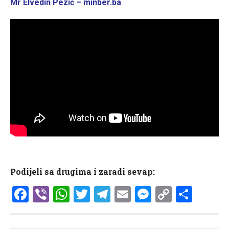
Mr Elvedin Pezić – minber.ba
Podijeli sa drugima i zaradi sevap:
Facebook
Viber
WhatsApp
Twitter
Telegram
Email
Messenge
Copy
Shar
Link