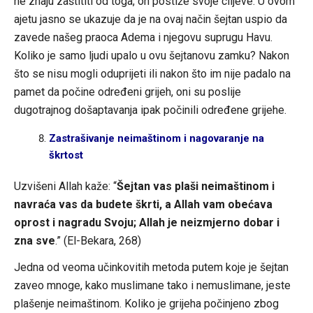
ne znaju zaštititi od toga, on postiže svoje ciljeve. U ovom
ajetu jasno se ukazuje da je na ovaj način šejtan uspio da
zavede našeg praoca Adema i njegovu suprugu Havu.
Koliko je samo ljudi upalo u ovu šejtanovu zamku? Nakon
što se nisu mogli oduprijeti ili nakon što im nije padalo na
pamet da počine određeni grijeh, oni su poslije
dugotrajnog došaptavanja ipak počinili određene grijehe.
Zastrašivanje neimaštinom i nagovaranje na
škrtost
Uzvišeni Allah kaže: “
Šejtan vas plaši neimaštinom i
navraća vas da budete škrti, a Allah vam obećava
oprost i nagradu Svoju; Allah je neizmjerno dobar i
zna sve
.” (El-Bekara, 268)
Jedna od veoma učinkovitih metoda putem koje je šejtan
zaveo mnoge, kako muslimane tako i nemuslimane, jeste
plašenje neimaštinom. Koliko je grijeha počinjeno zbog