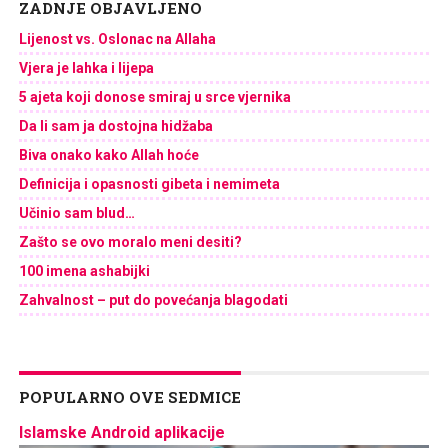
ZADNJE OBJAVLJENO
Lijenost vs. Oslonac na Allaha
Vjera je lahka i lijepa
5 ajeta koji donose smiraj u srce vjernika
Da li sam ja dostojna hidžaba
Biva onako kako Allah hoće
Definicija i opasnosti gibeta i nemimeta
Učinio sam blud…
Zašto se ovo moralo meni desiti?
100 imena ashabijki
Zahvalnost – put do povećanja blagodati
POPULARNO OVE SEDMICE
Islamske Android aplikacije