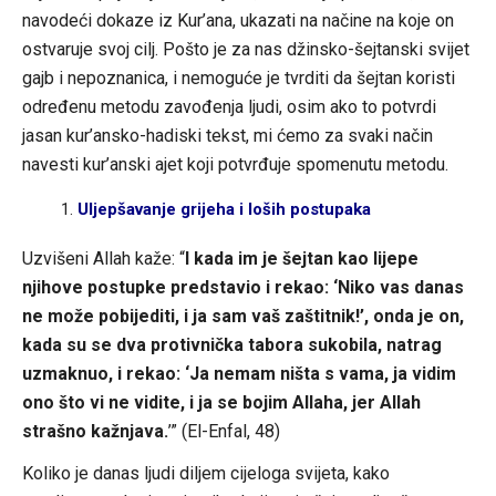
navodeći dokaze iz Kur’ana, ukazati na načine na koje on
ostvaruje svoj cilj. Pošto je za nas džinsko-šejtanski svijet
gajb i nepoznanica, i nemoguće je tvrditi da šejtan koristi
određenu metodu zavođenja ljudi, osim ako to potvrdi
jasan kur’ansko-hadiski tekst, mi ćemo za svaki način
navesti kur’anski ajet koji potvrđuje spomenutu metodu.
Uljepšavanje grijeha i loših postupaka
Uzvišeni Allah kaže: “
I kada im je šejtan kao lijepe
njihove postupke predstavio i rekao: ‘Niko vas danas
ne može pobijediti, i ja sam vaš zaštitnik!’, onda je on,
kada su se dva protivnička tabora sukobila, natrag
uzmaknuo, i rekao: ‘Ja nemam ništa s vama, ja vidim
ono što vi ne vidite, i ja se bojim Allaha, jer Allah
strašno kažnjava.
’” (El-Enfal, 48)
Koliko je danas ljudi diljem cijeloga svijeta, kako