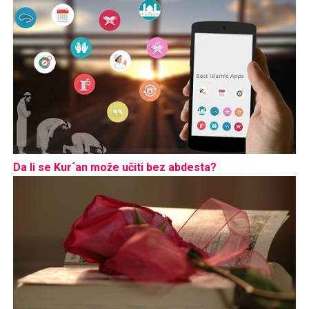
Da li se Kur´an može učiti bez abdesta?