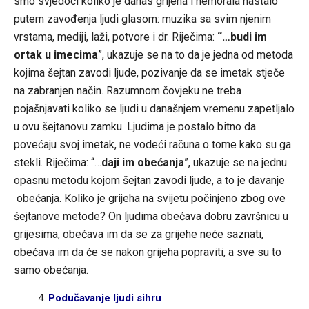
smo svjedoci koliko je danas grijeha i nemorala nastalo
putem zavođenja ljudi glasom: muzika sa svim njenim
vrstama, mediji, laži, potvore i dr. Riječima:
“…budi im
ortak u imecima
”, ukazuje se na to da je jedna od metoda
kojima šejtan zavodi ljude, pozivanje da se imetak stječe
na zabranjen način. Razumnom čovjeku ne treba
pojašnjavati koliko se ljudi u današnjem vremenu zapetljalo
u ovu šejtanovu zamku. Ljudima je postalo bitno da
povećaju svoj imetak, ne vodeći računa o tome kako su ga
stekli. Riječima: “…
daji im obećanja
”, ukazuje se na jednu
opasnu metodu kojom šejtan zavodi ljude, a to je davanje
obećanja. Koliko je grijeha na svijetu počinjeno zbog ove
šejtanove metode? On ljudima obećava dobru završnicu u
grijesima, obećava im da se za grijehe neće saznati,
obećava im da će se nakon grijeha popraviti, a sve su to
samo obećanja.
Podučavanje ljudi sihru