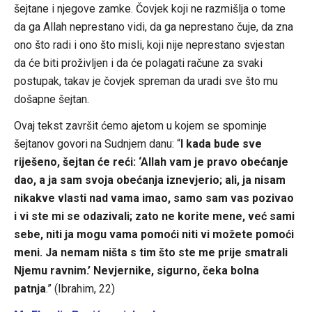
šejtane i njegove zamke. Čovjek koji ne razmišlja o tome
da ga Allah neprestano vidi, da ga neprestano čuje, da zna
ono što radi i ono što misli, koji nije neprestano svjestan
da će biti proživljen i da će polagati račune za svaki
postupak, takav je čovjek spreman da uradi sve što mu
došapne šejtan.
Ovaj tekst završit ćemo ajetom u kojem se spominje
šejtanov govori na Sudnjem danu: “
I kada bude sve
riješeno, šejtan će reći: ‘Allah vam je pravo obećanje
dao, a ja sam svoja obećanja iznevjerio; ali, ja nisam
nikakve vlasti nad vama imao, samo sam vas pozivao
i vi ste mi se odazivali; zato ne korite mene, već sami
sebe, niti ja mogu vama pomoći niti vi možete pomoći
meni. Ja nemam ništa s tim što ste me prije smatrali
Njemu ravnim.’ Nevjernike, sigurno, čeka bolna
patnja
.” (Ibrahim, 22)