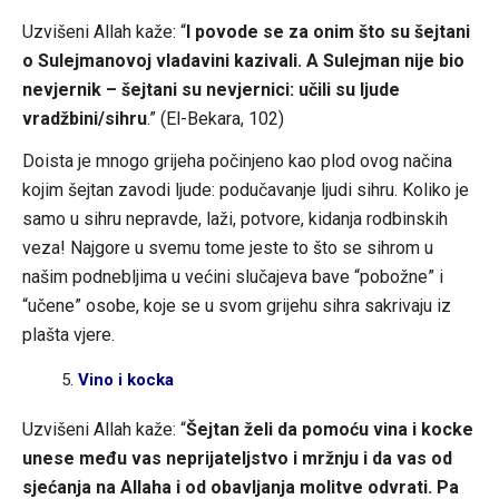
Uzvišeni Allah kaže: “
I povode se za onim što su šejtani
o Sulejmanovoj vladavini kazivali. A Sulejman nije bio
nevjernik – šejtani su nevjernici: učili su ljude
vradžbini/sihru
.” (El-Bekara, 102)
Doista je mnogo grijeha počinjeno kao plod ovog načina
kojim šejtan zavodi ljude: podučavanje ljudi sihru. Koliko je
samo u sihru nepravde, laži, potvore, kidanja rodbinskih
veza! Najgore u svemu tome jeste to što se sihrom u
našim podnebljima u većini slučajeva bave “pobožne” i
“učene” osobe, koje se u svom grijehu sihra sakrivaju iz
plašta vjere.
Vino i kocka
Uzvišeni Allah kaže: “
Šejtan želi da pomoću vina i kocke
unese među vas neprijateljstvo i mržnju i da vas od
sjećanja na Allaha i od obavljanja molitve odvrati. Pa