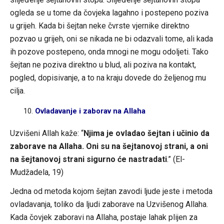
ogleda se u tome da čovjeka lagahno i postepeno poziva
u grijeh. Kada bi šejtan neke čvrste vjernike direktno
pozvao u grijeh, oni se nikada ne bi odazvali tome, ali kada
ih pozove postepeno, onda mnogi ne mogu odoljeti. Tako
šejtan ne poziva direktno u blud, ali poziva na kontakt,
pogled, dopisivanje, a to na kraju dovede do željenog mu
cilja.
Ovladavanje i zaborav na Allaha
Uzvišeni Allah kaže: “
Njima je ovladao šejtan i učinio da
zaborave na Allaha. Oni su na šejtanovoj strani, a oni
na šejtanovoj strani sigurno će nastradati
.” (El-
Mudžadela, 19)
Jedna od metoda kojom šejtan zavodi ljude jeste i metoda
ovladavanja, toliko da ljudi zaborave na Uzvišenog Allaha.
Kada čovjek zaboravi na Allaha, postaje lahak plijen za