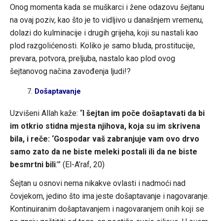
Onog momenta kada se muškarci i žene odazovu šejtanu
na ovaj poziv, kao što je to vidljivo u današnjem vremenu,
dolazi do kulminacije i drugih grijeha, koji su nastali kao
plod razgolićenosti. Koliko je samo bluda, prostitucije,
prevara, potvora, preljuba, nastalo kao plod ovog
šejtanovog načina zavođenja ljudi!?
Došaptavanje
Uzvišeni Allah kaže: “
I šejtan im poče došaptavati da bi
im otkrio stidna mjesta njihova, koja su im skrivena
bila, i reče: ‘Gospodar vaš zabranjuje vam ovo drvo
samo zato da ne biste meleki postali ili da ne biste
besmrtni bili
.’” (El-A’raf, 20)
Šejtan u osnovi nema nikakve ovlasti i nadmoći nad
čovjekom, jedino što ima jeste došaptavanje i nagovaranje.
Kontinuiranim došaptavanjem i nagovaranjem onih koji se