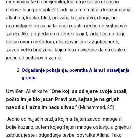
muslimana tako i nevjernika, kojima je šejtan uljepšao
njihove loše postupke? Ljudi lijepim smatraju konzumiranje
alkohola, kocku, blud, prevaru, laž, ubistvo, drogu, ne
razmišljajući da su na taj način upali u jednu od šejtanovih
zamki. Ako pogledamo u ženski svijet, vidjet ćemo da je
šejtan ovom metodom, uljepšavanjem razgolićenosti,
zaveo veliki broj žena, koje nisu ni svjesne da su upale u
jednu od šejtanovih zamki.
Odgađanje pokajanja, povratka Allahu i ostavljanja
grijeha
Uzvišeni Allah kaže: “
One koji su od vjere svoje otpali,
pošto im je bio jasan Pravi put, šejtan je na grijeh
navodio i lažnu im nadu ulivao
.” (Muhammed, 25)
Jedno od najjačih oružja kojima šejtan zavodi mnoge ili,
bolje kazano, putem kojeg šejtan mnoge ostavlja u grijehu i
zabludi, jeste i odgađanje tevbe, povratka Allahu. Tako