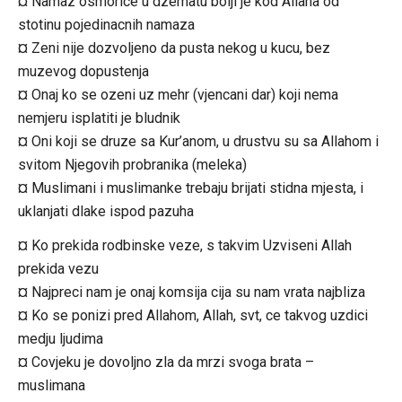
¤ Namaz osmorice u dzematu bolji je kod Allaha od
stotinu pojedinacnih namaza
¤ Zeni nije dozvoljeno da pusta nekog u kucu, bez
muzevog dopustenja
¤ Onaj ko se ozeni uz mehr (vjencani dar) koji nema
nemjeru isplatiti je bludnik
¤ Oni koji se druze sa Kur’anom, u drustvu su sa Allahom i
svitom Njegovih probranika (meleka)
¤ Muslimani i muslimanke trebaju brijati stidna mjesta, i
uklanjati dlake ispod pazuha
¤ Ko prekida rodbinske veze, s takvim Uzviseni Allah
prekida vezu
¤ Najpreci nam je onaj komsija cija su nam vrata najbliza
¤ Ko se ponizi pred Allahom, Allah, svt, ce takvog uzdici
medju ljudima
¤ Covjeku je dovoljno zla da mrzi svoga brata –
muslimana