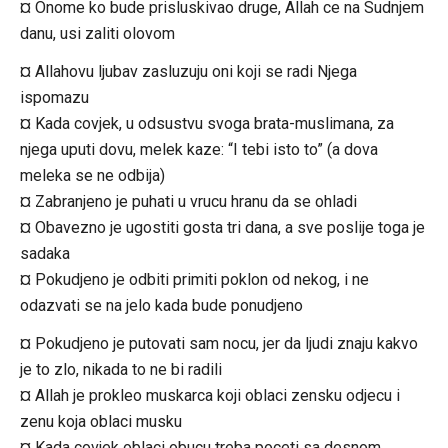
¤ Onome ko bude prisluskivao druge, Allah ce na Sudnjem
danu, usi zaliti olovom
¤ Allahovu ljubav zasluzuju oni koji se radi Njega
ispomazu
¤ Kada covjek, u odsustvu svoga brata-muslimana, za
njega uputi dovu, melek kaze: “I tebi isto to” (a dova
meleka se ne odbija)
¤ Zabranjeno je puhati u vrucu hranu da se ohladi
¤ Obavezno je ugostiti gosta tri dana, a sve poslije toga je
sadaka
¤ Pokudjeno je odbiti primiti poklon od nekog, i ne
odazvati se na jelo kada bude ponudjeno
¤ Pokudjeno je putovati sam nocu, jer da ljudi znaju kakvo
je to zlo, nikada to ne bi radili
¤ Allah je prokleo muskarca koji oblaci zensku odjecu i
zenu koja oblaci musku
¤ Kada covjek oblaci obucu treba poceti sa desnom