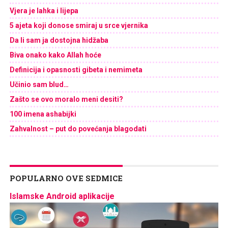
Vjera je lahka i lijepa
5 ajeta koji donose smiraj u srce vjernika
Da li sam ja dostojna hidžaba
Biva onako kako Allah hoće
Definicija i opasnosti gibeta i nemimeta
Učinio sam blud…
Zašto se ovo moralo meni desiti?
100 imena ashabijki
Zahvalnost – put do povećanja blagodati
POPULARNO OVE SEDMICE
Islamske Android aplikacije