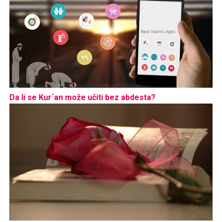
Da li se Kur´an može učiti bez abdesta?