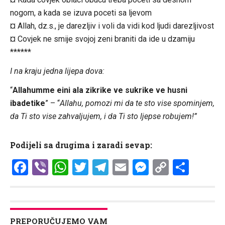
nogom, a kada se izuva poceti sa ljevom
¤ Allah, dz.s., je darezljiv i voli da vidi kod ljudi darezljivost
¤ Covjek ne smije svojoj zeni braniti da ide u dzamiju
******
I na kraju jedna lijepa dova:
“
Allahumme eini ala zikrike ve sukrike ve husni
ibadetike
” – “
Allahu, pomozi mi da te sto vise spominjem,
da Ti sto vise zahvaljujem, i da Ti sto ljepse robujem!”
Podijeli sa drugima i zaradi sevap:
Facebook
Viber
WhatsApp
Twitter
Telegram
Email
Messenge
Copy
Shar
Link
PREPORUČUJEMO VAM