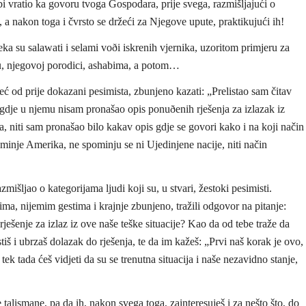
i vratio ka govoru tvoga Gospodara, prije svega, razmišljajući o
a nakon toga i čvrsto se držeći za Njegove upute, praktikujući ih!
a su salawati i selami voði iskrenih vjernika, uzoritom primjeru za
, njegovoj porodici, ashabima, a potom…
eć od prije dokazani pesimista, zbunjeno kazati: „Prelistao sam čitav
nigdje u njemu nisam pronašao opis ponuðenih rješenja za izlazak iz
, niti sam pronašao bilo kakav opis gdje se govori kako i na koji način
ominje Amerika, ne spominju se ni Ujedinjene nacije, niti način
šljao o kategorijama ljudi koji su, u stvari, žestoki pesimisti.
ma, nijemim gestima i krajnje zbunjeno, tražili odgovor na pitanje:
ješenje za izlaz iz ove naše teške situacije? Kao da od tebe traže da
 i ubrzaš dolazak do rješenja, te da im kažeš: „Prvi naš korak je ovo,
 tek tada ćeš vidjeti da su se trenutna situacija i naše nezavidno stanje,
alismane, pa da ih, nakon svega toga, zainteresuješ i za nešto što, do