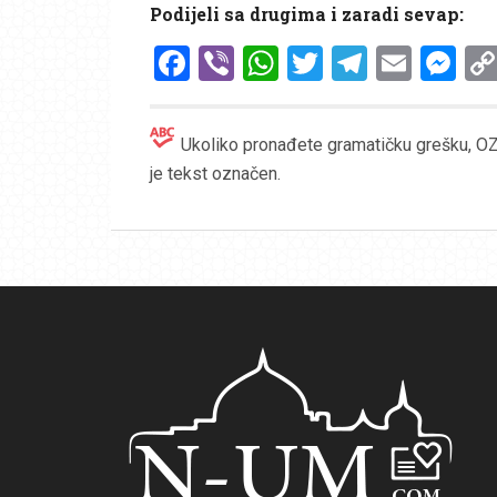
Podijeli sa drugima i zaradi sevap:
Facebook
Viber
WhatsApp
Twitter
Telegr
Emai
Me
Ukoliko pronađete gramatičku grešku, OZN
je tekst označen.