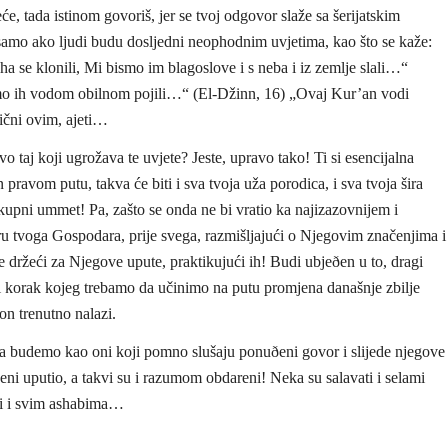
će, tada istinom govoriš, jer se tvoj odgovor slaže sa šerijatskim
amo ako ljudi budu dosljedni neophodnim uvjetima, kao što se kaže:
eha se klonili, Mi bismo im blagoslove i s neba i iz zemlje slali…“
smo ih vodom obilnom pojili…“ (El-Džinn, 16) „Ovaj Kur’an vodi
ični ovim, ajeti…
vo taj koji ugrožava te uvjete? Jeste, upravo tako! Ti si esencijalna
 pravom putu, takva će biti i sva tvoja uža porodica, i sva tvoja šira
lokupni ummet! Pa, zašto se onda ne bi vratio ka najizazovnijem i
ru tvoga Gospodara, prije svega, razmišljajući o Njegovim značenjima i
e držeći za Njegove upute, praktikujući ih! Budi ubjeðen u to, dragi
ji korak kojeg trebamo da učinimo na putu promjena današnje zbilje
on trenutno nalazi.
da budemo kao oni koji pomno slušaju ponuðeni govor i slijede njegove
eni uputio, a takvi su i razumom obdareni! Neka su salavati i selami
i i svim ashabima…