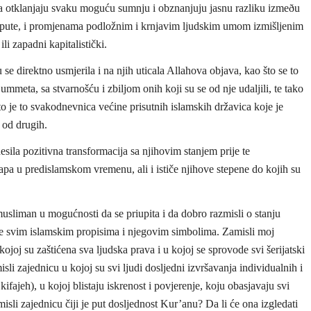
ja otklanjaju svaku moguću sumnju i obznanjuju jasnu razliku izmeðu
 upute, i promjenama podložnim i krnjavim ljudskim umom izmišljenim
ili zapadni kapitalistički.
 direktno usmjerila i na njih uticala Allahova objava, kao što se to
meta, sa stvarnošću i zbiljom onih koji su se od nje udaljili, te tako
to je to svakodnevnica većine prisutnih islamskih državica koje je
 od drugih.
la pozitivna transformacija sa njihovim stanjem prije te
rapa u predislamskom vremenu, ali i ističe njihove stepene do kojih su
usliman u mogućnosti da se priupita i da dobro razmisli o stanju
ne svim islamskim propisima i njegovim simbolima. Zamisli moj
ojoj su zaštićena sva ljudska prava i u kojoj se sprovode svi šerijatski
sli zajednicu u kojoj su svi ljudi dosljedni izvršavanja individualnih i
 kifajeh), u kojoj blistaju iskrenost i povjerenje, koju obasjavaju svi
sli zajednicu čiji je put dosljednost Kur’anu? Da li će ona izgledati