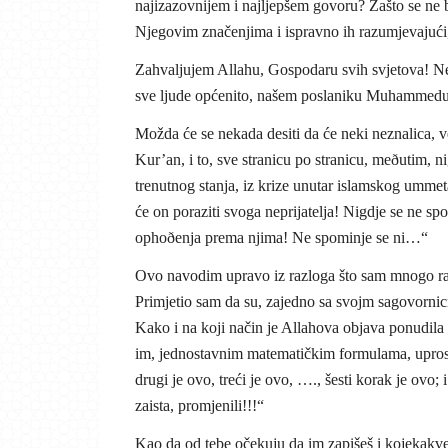
najizazovnijem i najljepšem govoru? Zašto se ne b
Njegovim značenjima i ispravno ih razumjevajući, 
Zahvaljujem Allahu, Gospodaru svih svjetova! Nek
sve ljude općenito, našem poslaniku Muhammedu
Možda će se nekada desiti da će neki neznalica, v
Kur’an, i to, sve stranicu po stranicu, meðutim, 
trenutnog stanja, iz krize unutar islamskog ummeta
će on poraziti svoga neprijatelja! Nigdje se ne sp
ophoðenja prema njima! Ne spominje se ni…“
Ovo navodim upravo iz razloga što sam mnogo razmi
Primjetio sam da su, zajedno sa svojm sagovornici
Kako i na koji način je Allahova objava ponudila r
im, jednostavnim matematičkim formulama, uprostiš
drugi je ovo, treći je ovo, …., šesti korak je ovo; i
zaista, promjenili!!!“
Kao da od tebe očekuju da im zapišeš i kojekakve t