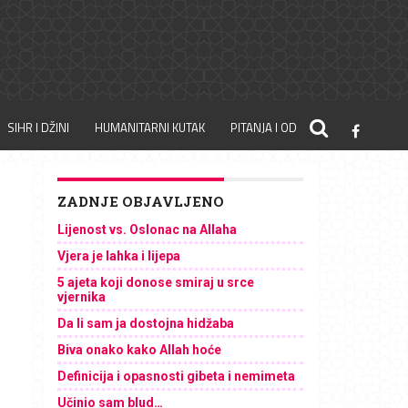
SIHR I DŽINI
HUMANITARNI KUTAK
PITANJA I ODGOVORI
ZADNJE OBJAVLJENO
Lijenost vs. Oslonac na Allaha
Vjera je lahka i lijepa
5 ajeta koji donose smiraj u srce
vjernika
Da li sam ja dostojna hidžaba
Biva onako kako Allah hoće
Definicija i opasnosti gibeta i nemimeta
Učinio sam blud…