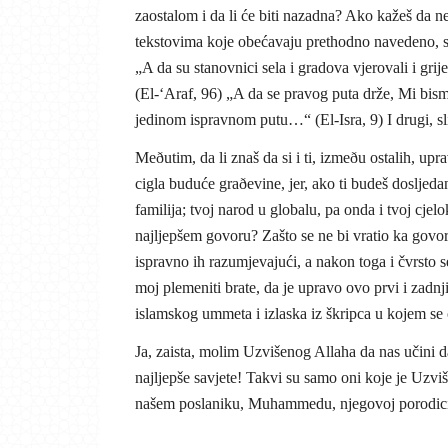
zaostalom i da li će biti nazadna? Ako kažeš da ne
tekstovima koje obećavaju prethodno navedeno, s
„A da su stanovnici sela i gradova vjerovali i grij
(El-‘Araf, 96) „A da se pravog puta drže, Mi bi
jedinom ispravnom putu…“ (El-Isra, 9) I drugi, sl
Meðutim, da li znaš da si i ti, izmeðu ostalih, upra
cigla buduće graðevine, jer, ako ti budeš dosljedan
familija; tvoj narod u globalu, pa onda i tvoj cje
najljepšem govoru? Zašto se ne bi vratio ka govo
ispravno ih razumjevajući, a nakon toga i čvrsto s
moj plemeniti brate, da je upravo ovo prvi i zadn
islamskog ummeta i izlaska iz škripca u kojem se 
Ja, zaista, molim Uzvišenog Allaha da nas učini 
najljepše savjete! Takvi su samo oni koje je Uzviš
našem poslaniku, Muhammedu, njegovoj porodic