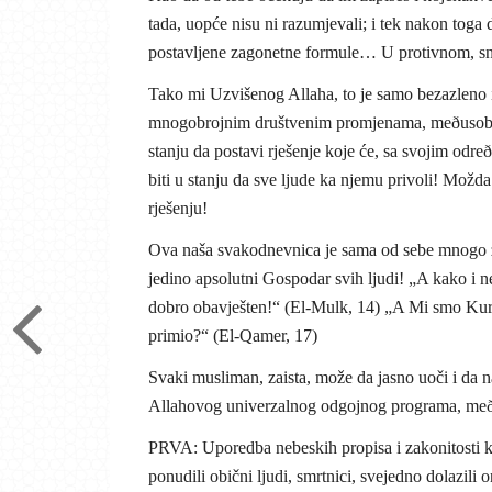
tada, uopće nisu ni razumjevali; i tek nakon toga 
postavljene zagonetne formule… U protivnom, snać
Tako mi Uzvišenog Allaha, to je samo bezazleno i
mnogobrojnim društvenim promjenama, meðusobnim
stanju da postavi rješenje koje će, sa svojim odre
biti u stanju da sve ljude ka njemu privoli! Možd
rješenju!
Ova naša svakodnevnica je sama od sebe mnogo z
jedino apsolutni Gospodar svih ljudi! „A kako i ne
dobro obavješten!“ (El-Mulk, 14) „A Mi smo Kur’
primio?“ (El-Qamer, 17)
Svaki musliman, zaista, može da jasno uoči i da n
Allahovog univerzalnog odgojnog programa, meðu 
PRVA: Uporedba nebeskih propisa i zakonitosti k
ponudili obični ljudi, smrtnici, svejedno dolazili o