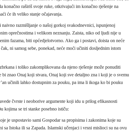
da konačno raširiš svoje ruke, otkrivajući im konačno rješenje na
i će ih veliko stanje očajavanja.
 naivno razmišljanje o našoj gorkoj svakodnevnici, ispunjenoj
 oprečnostima i velikom neznanju. Zaista, niko od ljudi nije u
ðenim fazama, biti općedjelotvorno. Ako ga i postavi, doista on neće
a čak, ni samog sebe, ponekad, neće moći učiniti dosljednim istom
brkana i toliko zakomplikovana da njeno rješenje može ponuditi
 bi znao Onaj koji stvara, Onaj koji sve detaljno zna i koji je o svemu
an učinili lahko dostupnim za pouku, pa ima li ikoga ko bi pouku
avede čvrste i neoborive argumente koji idu u prilog efikasnosti
kojima se tri stanke posebno ističu:
oje je uspostavio sami Gospodar sa propisima i zakonima koje su
ni sa Istoka ili sa Zapada. Islamski učenjaci i vrsni mislioci su na ovu