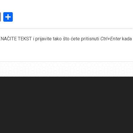
am
l
ssenger
Copy
Share
Link
AČITE TEKST i prijavite tako što ćete pritisnuti
Ctrl+Enter
kada