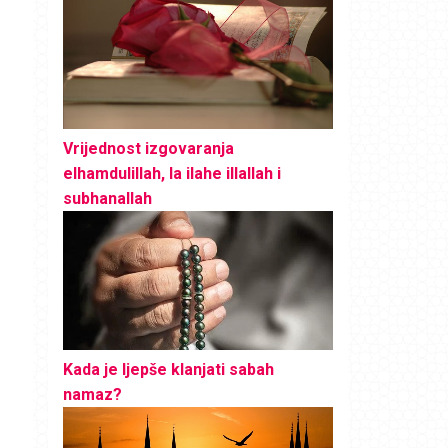
Vrijednost izgovaranja
elhamdulillah, la ilahe illallah i
subhanallah
Kada je ljepše klanjati sabah
namaz?