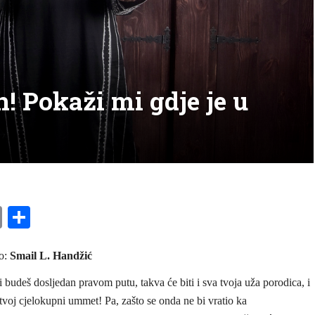
n! Pokaži mi gdje je u
am
l
ssenger
Copy
Share
Link
o:
Smail L. Handžić
ti budeš dosljedan pravom putu, takva će biti i sva tvoja uža porodica, i
i tvoj cjelokupni ummet! Pa, zašto se onda ne bi vratio ka