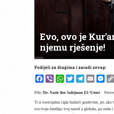
Evo, ovo je Kur’a
njemu rješenje!
Podijeli sa drugima i zaradi sevap:
Facebook
Viber
WhatsApp
Twitter
Telegr
Emai
Me
Piše:
Dr. Nasir ibn Sulejman El-‘Umer
Preve
Ti si esencijalna cigla buduće graðevine, jer, ako 
sva tvoja familija; tvoj narod u globalu, pa onda 