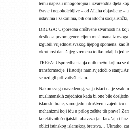
temu napisali mnogobrojna i izvarendna djela ko
čvrste i nepokolebljive – od Allaha objavljene –
ustavima i zakonima, bili oni istočni socijalistički, 
DRUGA: Usporedba društvene stvarnosti na koju se
desilo sa prvom generacijom muslimana iz ovoga um
izgubili vrijednost svakog lijepog spomena, kao š
okrutnost današnjeg vremena toliko udaljila jedne
TREćA: Usporedba stanja onih meðu kojima se desi
transformacije. Historija nam svjedoči o stanju A
se uzdigli prihvativši islam.
Nakon svega navedenog, valja istaći da je svaki m
muslimanskih zajednica kada bi one bile dosljed
islamski brate, samo jednu društvenu zajednicu u k
mehanizmi koji idu u prilog zaštite tih prava? Zami
kolektivnih šerijatskih obaveza (ar. farz ‘ajn i farz
oblici istinskog islamskog bratstva… Ukratko, zami