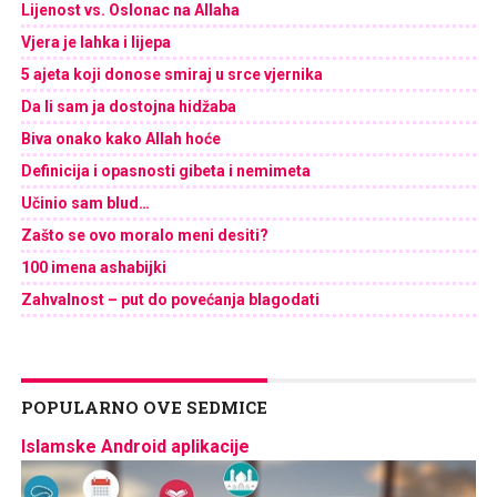
Lijenost vs. Oslonac na Allaha
Vjera je lahka i lijepa
5 ajeta koji donose smiraj u srce vjernika
Da li sam ja dostojna hidžaba
Biva onako kako Allah hoće
Definicija i opasnosti gibeta i nemimeta
Učinio sam blud…
Zašto se ovo moralo meni desiti?
100 imena ashabijki
Zahvalnost – put do povećanja blagodati
POPULARNO OVE SEDMICE
Islamske Android aplikacije