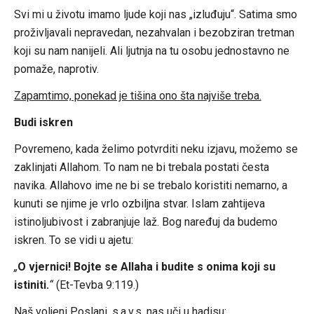
Svi mi u životu imamo ljude koji nas „izluđuju“. Satima smo
proživljavali nepravedan, nezahvalan i bezobziran tretman
koji su nam nanijeli. Ali ljutnja na tu osobu jednostavno ne
pomaže, naprotiv.
Zapamtimo, ponekad je tišina ono šta najviše treba.
Budi iskren
Povremeno, kada želimo potvrditi neku izjavu, možemo se
zaklinjati Allahom. To nam ne bi trebala postati česta
navika. Allahovo ime ne bi se trebalo koristiti nemarno, a
kunuti se njime je vrlo ozbiljna stvar. Islam zahtijeva
istinoljubivost i zabranjuje laž. Bog naređuj da budemo
iskren. To se vidi u ajetu:
„
O vjernici! Bojte se Allaha i budite s onima koji su
istiniti.
“
(Et-Tevba 9:119.)
Naš voljeni Poslani, s.a.v.s. nas uči u hadisu: