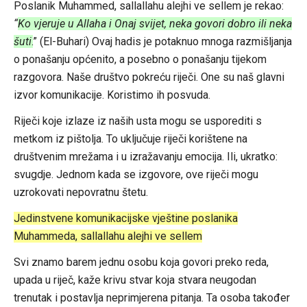
Poslanik Muhammed, sallallahu alejhi ve sellem je rekao:
“
Ko vjeruje u Allaha i Onaj svijet, neka govori dobro ili neka
šuti
.
” (El-Buhari) Ovaj hadis je potaknuo mnoga razmišljanja
o ponašanju općenito, a posebno o ponašanju tijekom
razgovora. Naše društvo pokreću riječi. One su naš glavni
izvor komunikacije. Koristimo ih posvuda.
Riječi koje izlaze iz naših usta mogu se usporediti s
metkom iz pištolja. To uključuje riječi korištene na
društvenim mrežama i u izražavanju emocija. Ili, ukratko:
svugdje. Jednom kada se izgovore, ove riječi mogu
uzrokovati nepovratnu štetu.
Jedinstvene komunikacijske vještine poslanika
Muhammeda, sallallahu alejhi ve sellem
Svi znamo barem jednu osobu koja govori preko reda,
upada u riječ, kaže krivu stvar koja stvara neugodan
trenutak i postavlja neprimjerena pitanja. Ta osoba također