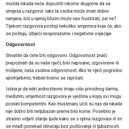
možda nikada neće dopustiti nikome drugome da se
umiješa u razgovor. Iako ta osoba može imati dobre
namjere, biti u njenoj blizini može nas frustrirati, zar ne?
Tijekom razgovora postoji nekoliko smjernica koje će, ako
se poštuju, izbjeći nesporazume i negativne osjećaje.
Odgovornost
Shvatite da ćete biti odgovorni. Odgovornost znači
prepoznati da su naše riječi, bilo napisane, izgovorene ili
mišljene, naša osobna odgovornost. Ako te riječi pogrešno
upotrijebimo, trebali bismo se ispričati.
Istina je da neki jednostavno imaju više prirodnog šarma;
međutim, umjetnost razgovora je vještina u kojoj svi mogu
postati kompetentni. Kao muslimani, učili su nas da nikada
nije dobro biti neljubazan prema bilo kome. Posebno je
strašno vidjeti starije ljude kako se s njima razgovara ili im
se mlađi ponekad obraćaju bez poštovanja ili ljubaznosti.