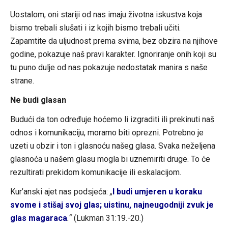
Uostalom, oni stariji od nas imaju životna iskustva koja
bismo trebali slušati i iz kojih bismo trebali učiti.
Zapamtite da uljudnost prema svima, bez obzira na njihove
godine, pokazuje naš pravi karakter. Ignoriranje onih koji su
tu puno dulje od nas pokazuje nedostatak manira s naše
strane.
Ne budi glasan
Budući da ton određuje hoćemo li izgraditi ili prekinuti naš
odnos i komunikaciju, moramo biti oprezni. Potrebno je
uzeti u obzir i ton i glasnoću našeg glasa. Svaka neželjena
glasnoća u našem glasu mogla bi uznemiriti druge. To će
rezultirati prekidom komunikacije ili eskalacijom.
Kur’anski ajet nas podsjeća:
„
I budi umjeren u koraku
svome i stišaj svoj glas; uistinu, najneugodniji zvuk je
glas magaraca
.“
(Lukman 31:19.-20.)