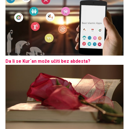
Da li se Kur´an može učiti bez abdesta?