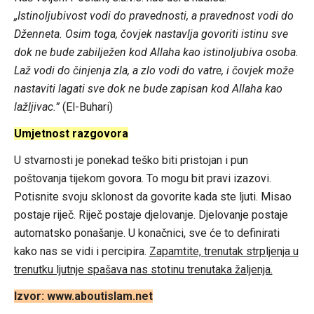
„Istinoljubivost vodi do pravednosti, a pravednost vodi do
Dženneta. Osim toga, čovjek nastavlja govoriti istinu sve
dok ne bude zabilježen kod Allaha kao istinoljubiva osoba.
Laž vodi do činjenja zla, a zlo vodi do vatre, i čovjek može
nastaviti lagati sve dok ne bude zapisan kod Allaha kao
lažljivac.”
(El-Buhari)
Umjetnost razgovora
U stvarnosti je ponekad teško biti pristojan i pun
poštovanja tijekom govora. To mogu bit pravi izazovi.
Potisnite svoju sklonost da govorite kada ste ljuti. Misao
postaje riječ. Riječ postaje djelovanje. Djelovanje postaje
automatsko ponašanje. U konačnici, sve će to definirati
kako nas se vidi i percipira.
Zapamtite, trenutak strpljenja u
trenutku ljutnje spašava nas stotinu trenutaka žaljenja.
Izvor: www.aboutislam.net