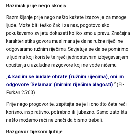
Razmisli prije nego skočiš
Razmišljanje prije nego nešto kažete izazov je za mnoge
ljude. Može biti teško čak i za nas, pogotovo ako
pokušavamo svijetu dokazati koliko smo u pravu. Značajna
karakteristika govora muslimana je da na ružne riječi ne
odgovaramo ružnim riječima. Savjetuje se da se pomirimo
s ljudima koji koriste te riječi jednostavnim izbjegavanjem
upuštanja u uzaludne razgovore koji ne vode ničemu.
„
A kad im se budale obrate (ružnim riječima), oni im
odgovore ‘Selamaa’ (mirnim riječima blagosti)
.“
(El-
Furkan 25:63)
Prije nego progovorite, zapitajte se je li ono što ćete reći
korisno, inspirativno, potrebno ili ljubazno. Samo zato šta
nešto možemo reći ne znači da bismo trebali.
Razgovor tijekom ljutnje