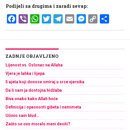
Podijeli sa drugima i zaradi sevap:
Facebook
Viber
WhatsApp
Twitter
Telegram
Email
Messenge
Copy
Shar
Link
ZADNJE OBJAVLJENO
Lijenost vs. Oslonac na Allaha
Vjera je lahka i lijepa
5 ajeta koji donose smiraj u srce vjernika
Da li sam ja dostojna hidžaba
Biva onako kako Allah hoće
Definicija i opasnosti gibeta i nemimeta
Učinio sam blud…
Zašto se ovo moralo meni desiti?