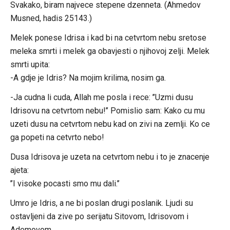
Svakako, biram najvece stepene dzenneta. (Ahmedov
Musned, hadis 25143.)
Melek ponese Idrisa i kad bi na cetvrtom nebu sretose
meleka smrti i melek ga obavjesti o njihovoj zelji. Melek
smrti upita:
-A gdje je Idris? Na mojim krilima, nosim ga.
-Ja cudna li cuda, Allah me posla i rece: ’’Uzmi dusu
Idrisovu na cetvrtom nebu!’’ Pomislio sam: Kako cu mu
uzeti dusu na cetvrtom nebu kad on zivi na zemlji. Ko ce
ga popeti na cetvrto nebo!
Dusa Idrisova je uzeta na cetvrtom nebu i to je znacenje
ajeta:
’’I visoke pocasti smo mu dali.’’
Umro je Idris, a ne bi poslan drugi poslanik. Ljudi su
ostavljeni da zive po serijatu Sitovom, Idrisovom i
Ademovom.