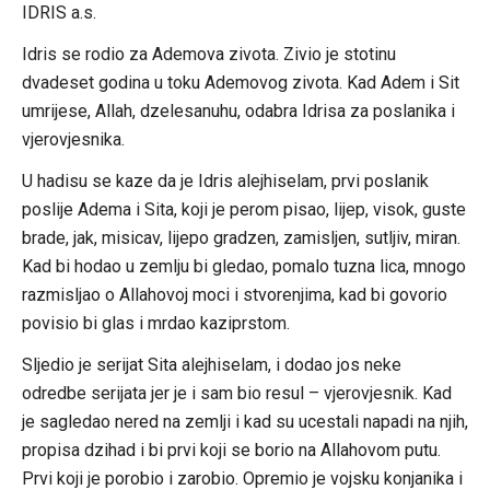
IDRIS a.s.
Idris se rodio za Ademova zivota. Zivio je stotinu
dvadeset godina u toku Ademovog zivota. Kad Adem i Sit
umrijese, Allah, dzelesanuhu, odabra Idrisa za poslanika i
vjerovjesnika.
U hadisu se kaze da je Idris alejhiselam, prvi poslanik
poslije Adema i Sita, koji je perom pisao, lijep, visok, guste
brade, jak, misicav, lijepo gradzen, zamisljen, sutljiv, miran.
Kad bi hodao u zemlju bi gledao, pomalo tuzna lica, mnogo
razmisljao o Allahovoj moci i stvorenjima, kad bi govorio
povisio bi glas i mrdao kaziprstom.
Sljedio je serijat Sita alejhiselam, i dodao jos neke
odredbe serijata jer je i sam bio resul – vjerovjesnik. Kad
je sagledao nered na zemlji i kad su ucestali napadi na njih,
propisa dzihad i bi prvi koji se borio na Allahovom putu.
Prvi koji je porobio i zarobio. Opremio je vojsku konjanika i