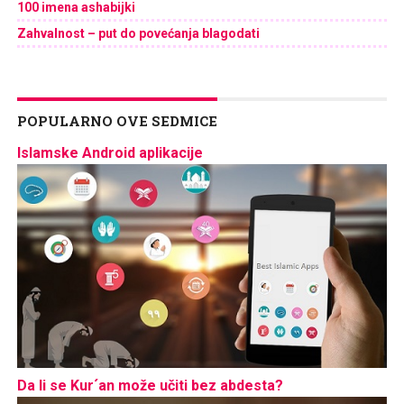
100 imena ashabijki
Zahvalnost – put do povećanja blagodati
POPULARNO OVE SEDMICE
Islamske Android aplikacije
Da li se Kur´an može učiti bez abdesta?