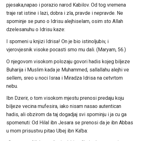
pjesaka,napao i porazio narod Kabilov. Od tog vremena
traje rat istine i lazi, dobra i zla, pravde i nepravde. Ne
spominje se puno o Idrisu alejhiselam, osim sto Allah
dzelesanuhu o Idrisu kaze:
I spomeni u knjizi Idrisa! On je bio istinoljubiv, i
vjerovjesnik visoke pocasti smo mu dali. (Maryam, 56.)
O njegovom visokom polozaju govori hadis kojeg biljeze
Buharija i Muslim kada je Muhammed, sallallahu alejhi ve
sellem, sreo u noci Israa i Miradza Idrisa na cetvrtom
nebu.
Ibn Dzerir, o tom visokom mjestu prenosi predaju koju
biljeze vecina mufesira, iako nisam nasao autentican
hadis, ali obzirom da taj dogadjaj svi spominju i ja cu ga
spomenuti: Od Hilal ibn Jesara se prenosi da je ibn Abbas
u mom prisustvu pitao Ubej ibn Ka’ba: