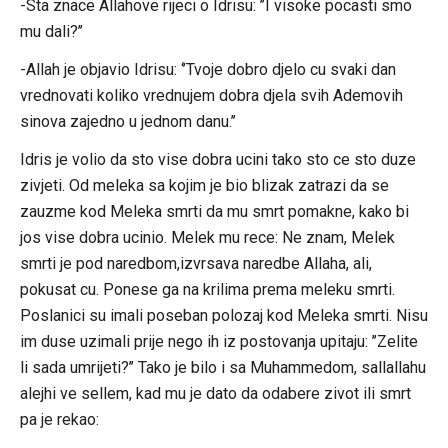
-Sta znace Allahove rijeci o Idrisu: ’’I visoke pocasti smo
mu dali?’’
-Allah je objavio Idrisu: ‘’Tvoje dobro djelo cu svaki dan
vrednovati koliko vrednujem dobra djela svih Ademovih
sinova zajedno u jednom danu.’’
Idris je volio da sto vise dobra ucini tako sto ce sto duze
zivjeti. Od meleka sa kojim je bio blizak zatrazi da se
zauzme kod Meleka smrti da mu smrt pomakne, kako bi
jos vise dobra ucinio. Melek mu rece: Ne znam, Melek
smrti je pod naredbom,izvrsava naredbe Allaha, ali,
pokusat cu. Ponese ga na krilima prema meleku smrti.
Poslanici su imali poseban polozaj kod Meleka smrti. Nisu
im duse uzimali prije nego ih iz postovanja upitaju: ’’Zelite
li sada umrijeti?’’ Tako je bilo i sa Muhammedom, sallallahu
alejhi ve sellem, kad mu je dato da odabere zivot ili smrt
pa je rekao: