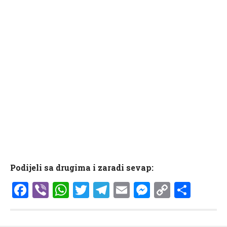
Podijeli sa drugima i zaradi sevap:
Facebook
Viber
WhatsApp
Twitter
Telegram
Email
Messenge
Copy
Shar
Link