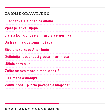
ZADNJE OBJAVLJENO
Lijenost vs. Oslonac na Allaha
Vjera je lahka i lijepa
5 ajeta koji donose smiraj u srce vjernika
Da li sam ja dostojna hidžaba
Biva onako kako Allah hoće
Definicija i opasnosti gibeta i nemimeta
Učinio sam blud…
Zašto se ovo moralo meni desiti?
100 imena ashabijki
Zahvalnost – put do povećanja blagodati
POPULARNO OVE SEDMICE