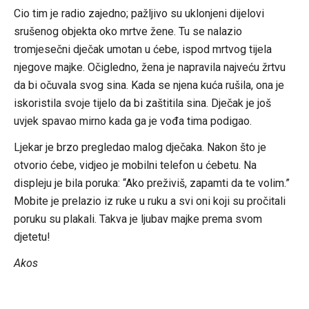
Cio tim je radio zajedno; pažljivo su uklonjeni dijelovi
srušenog objekta oko mrtve žene. Tu se nalazio
tromjesečni dječak umotan u ćebe, ispod mrtvog tijela
njegove majke. Očigledno, žena je napravila najveću žrtvu
da bi očuvala svog sina. Kada se njena kuća rušila, ona je
iskoristila svoje tijelo da bi zaštitila sina. Dječak je još
uvjek spavao mirno kada ga je vođa tima podigao.
Ljekar je brzo pregledao malog dječaka. Nakon što je
otvorio ćebe, vidjeo je mobilni telefon u ćebetu. Na
displeju je bila poruka: “Ako preživiš, zapamti da te volim.”
Mobite je prelazio iz ruke u ruku a svi oni koji su pročitali
poruku su plakali. Takva je ljubav majke prema svom
djetetu!
Akos