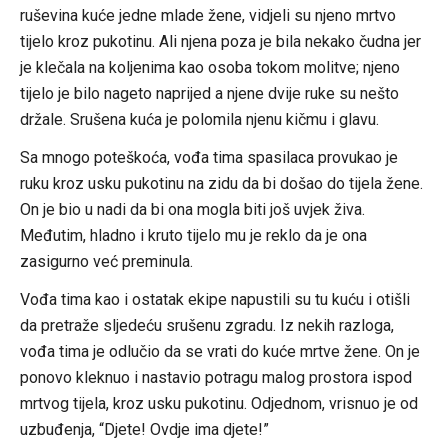
ruševina kuće jedne mlade žene, vidjeli su njeno mrtvo
tijelo kroz pukotinu. Ali njena poza je bila nekako čudna jer
je klečala na koljenima kao osoba tokom molitve; njeno
tijelo je bilo nageto naprijed a njene dvije ruke su nešto
držale. Srušena kuća je polomila njenu kičmu i glavu.
Sa mnogo poteškoća, vođa tima spasilaca provukao je
ruku kroz usku pukotinu na zidu da bi došao do tijela žene.
On je bio u nadi da bi ona mogla biti još uvjek živa.
Međutim, hladno i kruto tijelo mu je reklo da je ona
zasigurno već preminula.
Vođa tima kao i ostatak ekipe napustili su tu kuću i otišli
da pretraže sljedeću srušenu zgradu. Iz nekih razloga,
vođa tima je odlučio da se vrati do kuće mrtve žene. On je
ponovo kleknuo i nastavio potragu malog prostora ispod
mrtvog tijela, kroz usku pukotinu. Odjednom, vrisnuo je od
uzbuđenja, “Djete! Ovdje ima djete!”