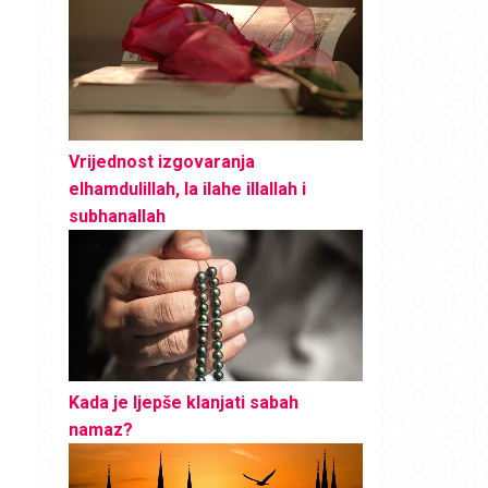
Vrijednost izgovaranja
elhamdulillah, la ilahe illallah i
subhanallah
Kada je ljepše klanjati sabah
namaz?