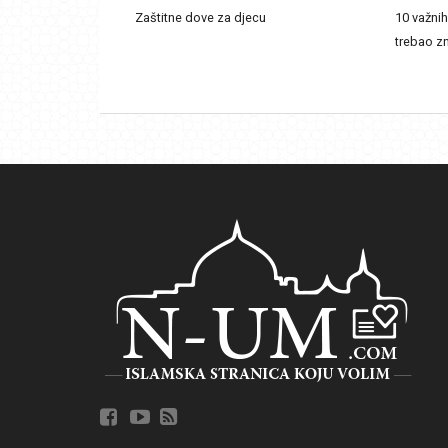
Zaštitne dove za djecu
10 važni
trebao zn