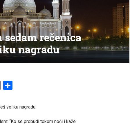
h sedam rečenica
liku nagradu
am
l
ssenger
Copy
Share
Link
eš veliku nagradu.
llem: “Ko se probudi tokom noći i kaže: