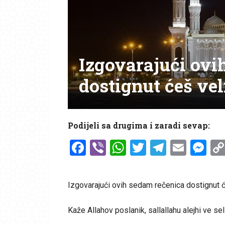
Izgovarajući ovi
dostignut ćeš ve
Podijeli sa drugima i zaradi sevap:
Facebook
Viber
WhatsApp
Twitter
Telegr
Emai
Me
Izgovarajući ovih sedam rečenica dostignut ć
Kaže Allahov poslanik, sallallahu alejhi ve se