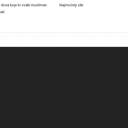
h dova koje bi svaki musliman
Najmoćniji zikr
ati