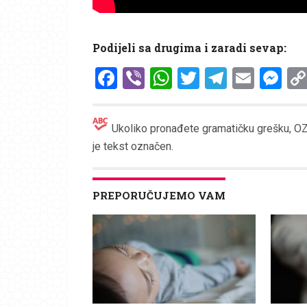
Podijeli sa drugima i zaradi sevap:
Facebook
Viber
WhatsApp
Twitter
Telegr
Emai
Me
Ukoliko pronađete gramatičku grešku, OZN
je tekst označen.
PREPORUČUJEMO VAM