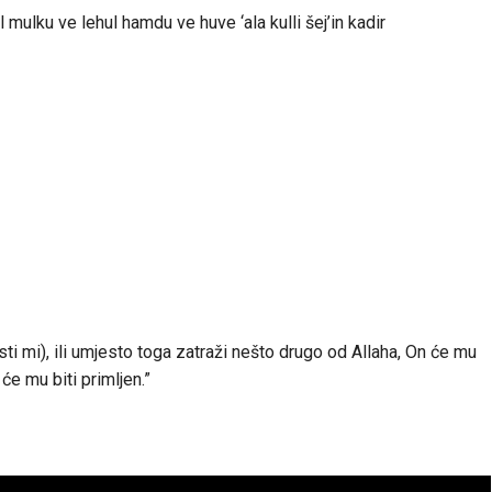
l mulku ve lehul hamdu ve huve ‘ala kulli šej’in kadir
osti mi), ili umjesto toga zatraži nešto drugo od Allaha, On će mu
će mu biti primljen.”