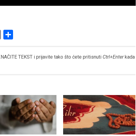
am
l
ssenger
Copy
Share
Link
AČITE TEKST i prijavite tako što ćete pritisnuti
Ctrl+Enter
kada