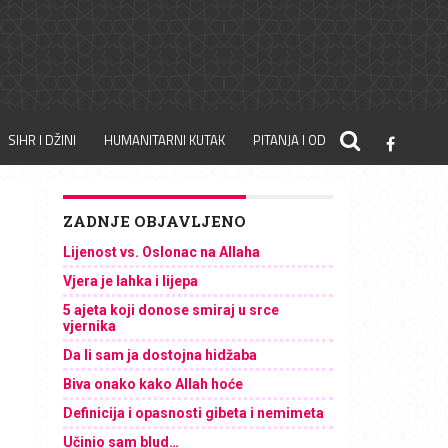
SIHR I DŽINI
HUMANITARNI KUTAK
PITANJA I ODGOVORI
ZADNJE OBJAVLJENO
Lijenost vs. Oslonac na Allaha
Vjera je lahka i lijepa
5 ajeta koji donose smiraj u srce
vjernika
Da li sam ja dostojna hidžaba
Biva onako kako Allah hoće
Definicija i opasnosti gibeta i nemimeta
Učinio sam blud…