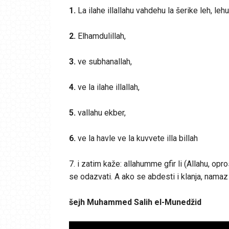
1.
La ilahe illallahu vahdehu la šerike leh, lehu
2.
Elhamdulillah,
3.
ve subhanallah,
4.
ve la ilahe illallah,
5.
vallahu ekber,
6.
ve la havle ve la kuvvete illa billah
7. i zatim kaže: allahumme gfir li (Allahu, opr
se odazvati. A ako se abdesti i klanja, namaz 
šejh Muhammed Salih el-Munedžid