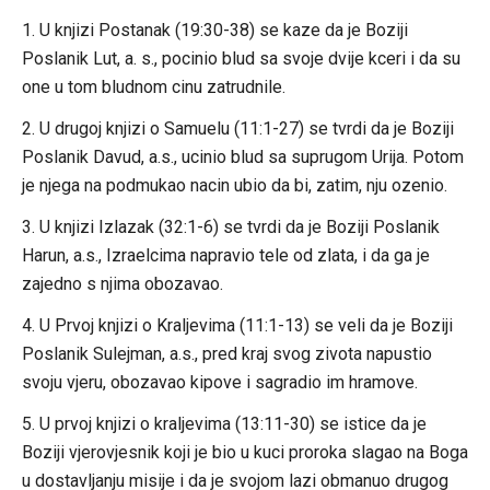
1. U knjizi Postanak (19:30-38) se kaze da je Boziji
Poslanik Lut, a. s., pocinio blud sa svoje dvije kceri i da su
one u tom bludnom cinu zatrudnile.
2. U drugoj knjizi o Samuelu (11:1-27) se tvrdi da je Boziji
Poslanik Davud, a.s., ucinio blud sa suprugom Urija. Potom
je njega na podmukao nacin ubio da bi, zatim, nju ozenio.
3. U knjizi Izlazak (32:1-6) se tvrdi da je Boziji Poslanik
Harun, a.s., Izraelcima napravio tele od zlata, i da ga je
zajedno s njima obozavao.
4. U Prvoj knjizi o Kraljevima (11:1-13) se veli da je Boziji
Poslanik Sulejman, a.s., pred kraj svog zivota napustio
svoju vjeru, obozavao kipove i sagradio im hramove.
5. U prvoj knjizi o kraljevima (13:11-30) se istice da je
Boziji vjerovjesnik koji je bio u kuci proroka slagao na Boga
u dostavljanju misije i da je svojom lazi obmanuo drugog