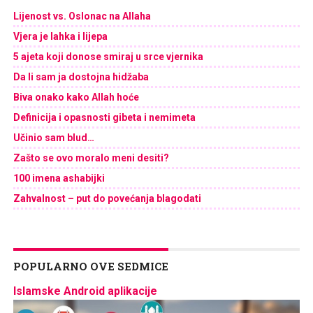
Lijenost vs. Oslonac na Allaha
Vjera je lahka i lijepa
5 ajeta koji donose smiraj u srce vjernika
Da li sam ja dostojna hidžaba
Biva onako kako Allah hoće
Definicija i opasnosti gibeta i nemimeta
Učinio sam blud…
Zašto se ovo moralo meni desiti?
100 imena ashabijki
Zahvalnost – put do povećanja blagodati
POPULARNO OVE SEDMICE
Islamske Android aplikacije