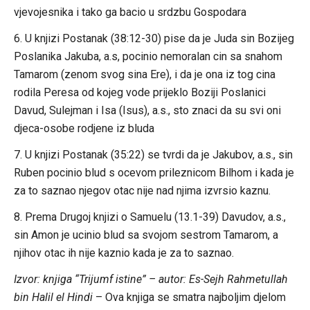
vjevojesnika i tako ga bacio u srdzbu Gospodara
6. U knjizi Postanak (38:12-30) pise da je Juda sin Bozijeg
Poslanika Jakuba, a.s, pocinio nemoralan cin sa snahom
Tamarom (zenom svog sina Ere), i da je ona iz tog cina
rodila Peresa od kojeg vode prijeklo Boziji Poslanici
Davud, Sulejman i Isa (Isus), a.s., sto znaci da su svi oni
djeca-osobe rodjene iz bluda
7. U knjizi Postanak (35:22) se tvrdi da je Jakubov, a.s., sin
Ruben pocinio blud s ocevom prileznicom Bilhom i kada je
za to saznao njegov otac nije nad njima izvrsio kaznu.
8. Prema Drugoj knjizi o Samuelu (13.1-39) Davudov, a.s.,
sin Amon je ucinio blud sa svojom sestrom Tamarom, a
njihov otac ih nije kaznio kada je za to saznao.
Izvor: knjiga “Trijumf istine” – autor: Es-Sejh Rahmetullah
bin Halil el Hindi
– Ova knjiga se smatra najboljim djelom