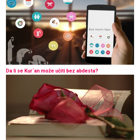
Da li se Kur´an može učiti bez abdesta?