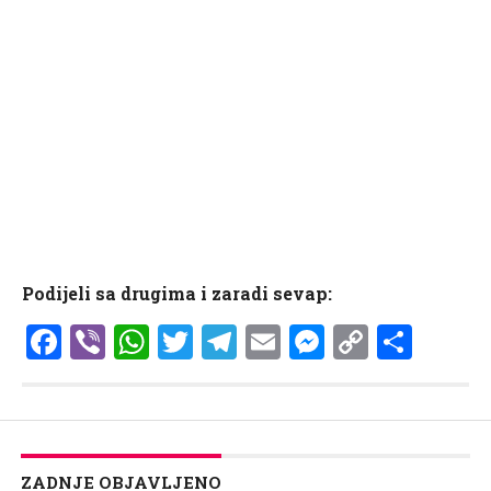
Podijeli sa drugima i zaradi sevap:
Facebook
Viber
WhatsApp
Twitter
Telegram
Email
Messenge
Copy
Shar
Link
ZADNJE OBJAVLJENO