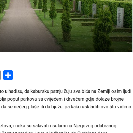
am
l
ssenger
Copy
Share
Link
 u hadisu, da kabursku patnju čuju sva bića na Zemlji osim ljudi
oblja poput parkova sa cvijećem i drvećem gdje dolaze brojne
 da se nečeg plaše ili da bježe, pa kako uskladiti ovo što vidimo
etova, i neka su salavati i selami na Njegovog odabranog