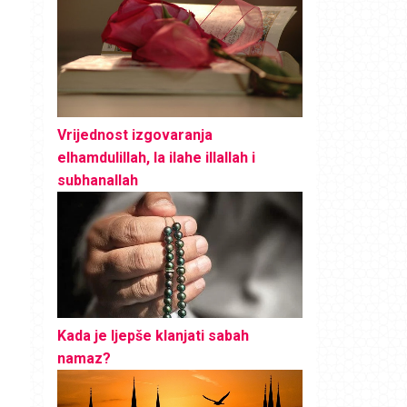
Vrijednost izgovaranja
elhamdulillah, la ilahe illallah i
subhanallah
Kada je ljepše klanjati sabah
namaz?