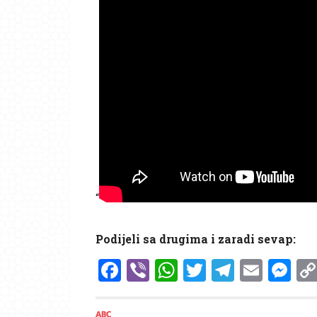
“
Podijeli sa drugima i zaradi sevap:
Facebook
Viber
WhatsApp
Twitter
Telegr
Emai
Me