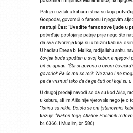
poslanika i miljenika Muhammeda, na njegovu
Patnja i užitak u kaburu istina su koju potvrđuj
Gospodar, govoreći o faraonu i njegovim slje
nastupi Čas: ‘Uvedite faraonove ljude u p
potvrđuje postojanje patnje prije nego što nastu
da sva stvorenja koja su u blizini kabura, osi
U hadisu Enesa b. Malika, radijallahu anhu, nav
čovjek bude spušten u svoj kabur, a njegovi p
bit će upitan: ‘Šta si govorio o ovom čovjeku?’
govorio!’ Pa će mu se reći: ‘Ne znao i ne mo
pa će vrisnuti tako da će ga čuti oni koji su u 
U drugoj predaji navodi se da su kod Aiše, rad
u kaburu, ali im Aiša nije vjerovala nego je o 
“
Istinu su rekle. Doista se oni (stanovnici ka
kazuje: “
Nakon toga, Allahov Poslanik redovn
br. 6366, i Muslim, br. 586)