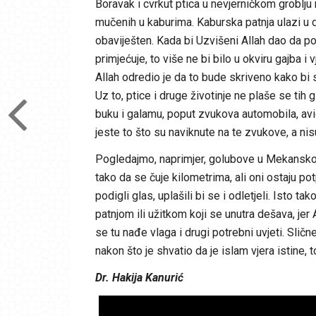
Boravak i cvrkut ptica u nevjerničkom groblju 
mučenih u kaburima. Kaburska patnja ulazi u d
obaviješten. Kada bi Uzvišeni Allah dao da post
primjećuje, to više ne bi bilo u okviru gajba i
Allah odredio je da to bude skriveno kako bi se 
Uz to, ptice i druge životinje ne plaše se tih g
buku i galamu, poput zvukova automobila, avio
jeste to što su naviknute na te zvukove, a nis
Pogledajmo, naprimjer, golubove u Mekansk
tako da se čuje kilometrima, ali oni ostaju p
podigli glas, uplašili bi se i odletjeli. Isto 
patnjom ili užitkom koji se unutra dešava, jer 
se tu nađe vlaga i drugi potrebni uvjeti. Slične
nakon što je shvatio da je islam vjera istine, 
Dr. Hakija Kanurić