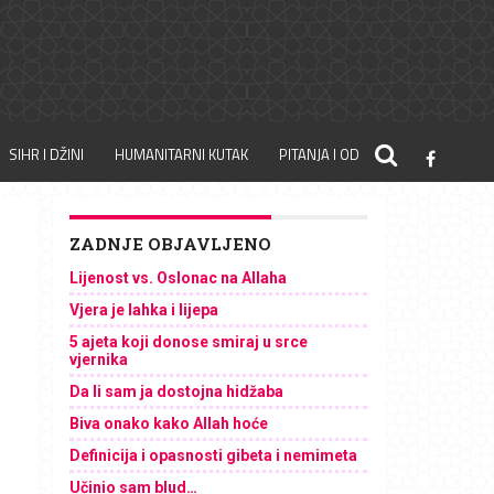
SIHR I DŽINI
HUMANITARNI KUTAK
PITANJA I ODGOVORI
ZADNJE OBJAVLJENO
Lijenost vs. Oslonac na Allaha
Vjera je lahka i lijepa
5 ajeta koji donose smiraj u srce
vjernika
Da li sam ja dostojna hidžaba
Biva onako kako Allah hoće
Definicija i opasnosti gibeta i nemimeta
Učinio sam blud…