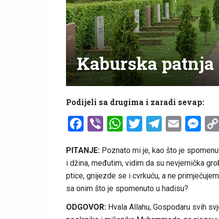
Kaburska patnja
Podijeli sa drugima i zaradi sevap:
Facebook
Viber
WhatsApp
Twitter
Telegr
Emai
Me
PITANJE:
Poznato mi je, kao što je spomenuto
i džina, međutim, vidim da su nevjernička gr
ptice, gnijezde se i cvrkuću, a ne primjećujem
sa onim što je spomenuto u hadisu?
ODGOVOR:
Hvala Allahu, Gospodaru svih svj