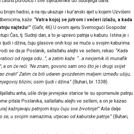
 časnu porodicu i sve sljedbenike do Sudnjega dana.
u brojni hadisi, a na nju ukazuje i kur’anski ajet u kojem Uzvišeni
dbenicima, kaže: “
Vatra kojoj se jutrom i večeri izlažu, a kada
atnju najtežu
!’” (Gafir, 46) U ovom ajetu Svemogući Gospodar
pi Čas, tj. Sudnji dan, a to je upravo patnja u kaburu. Istina je i
m ljudi i džina, čuju glasove onih koji se muče u svojim kaburima.
odi se da je Poslanik, sallallahu alejhi ve sellem, rekao: “
Kada
ratioci od njega odu…”, a zatim kaže: “…a nevjernik ili munafik
, a on će reći: ‘Ne znam, govorio sam ono što je i drugi svijet
gao znati!’ Zatim će biti udaren gvozdenim maljem između ušiju,
njegovoj blizini, osim ljudi i džina
.” (Buhari, br. 1338)
ijallahu anha, ušle dvije jevrejske starice te su spomenule patnju
tome pitala Poslanika, sallallahu alejhi ve sellem, a on je kazao:
bura) kažnjavaju patnjom koju čuju sve životinje!”
Aiša dalje
o se, u svojim namazima, utjecao od kaburske patnje
.” (Buhari,