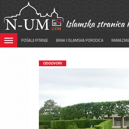
POŠALJI PITANJE
BRAK I ISLAMSKA PORODICA
RAMAZAN
ODGOVORI