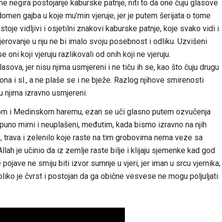
ne negira postojanje kaburske patnje, niti to da one čuju glasove
omen gajba u koje mu’min vjeruje, jer je putem šerijata o tome
oje vidljivi i osjetilni znakovi kaburske patnje, koje svako vidi i
 vjerovanje u nju ne bi imalo svoju posebnost i odliku. Uzvišeni
oni koji vjeruju razlikovali od onih koji ne vjeruju.
lasova, jer nisu njima usmjereni i ne tiču ih se, kao što čuju drugu
na i sl., a ne plaše se i ne bježe. Razlog njihove smirenosti
u njima izravno usmjereni.
om i Medinskom haremu, ezan se uči glasno putem ozvučenja
otpuno mirni i neuplašeni, međutim, kada bismo izravno na njih
tako, trava i zelenilo koje raste na tim grobovima nema veze sa
Allah je učinio da iz zemlje raste bilje i klijaju sjemenke kad god
 pojave ne smiju biti izvor sumnje u vjeri, jer iman u srcu vjernika,
toliko je čvrst i postojan da ga obične vesvese ne mogu poljuljati.