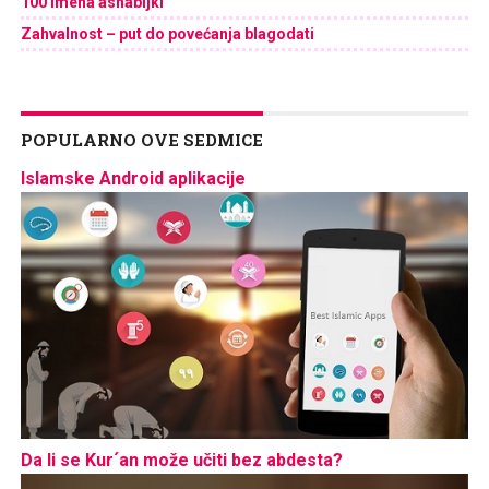
100 imena ashabijki
Zahvalnost – put do povećanja blagodati
POPULARNO OVE SEDMICE
Islamske Android aplikacije
Da li se Kur´an može učiti bez abdesta?