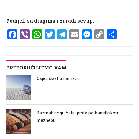
Podijeli sa drugima i zaradi sevap:
Facebook
Viber
WhatsApp
Twitter
Telegram
Email
Messenge
Copy
Shar
Link
PREPORUČUJEMO VAM
Osjeti slast u namazu
Razmak nogu četiri prsta po hanefijskom
mezhebu