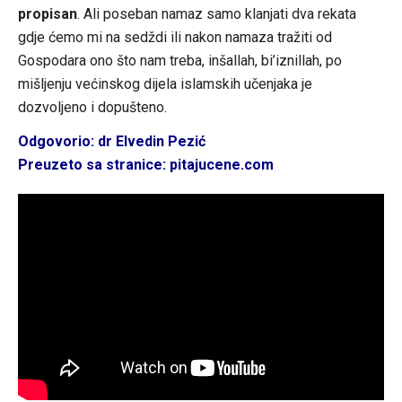
propisan
. Ali poseban namaz samo klanjati dva rekata
gdje ćemo mi na sedždi ili nakon namaza tražiti od
Gospodara ono što nam treba, inšallah, bi’iznillah, po
mišljenju većinskog dijela islamskih učenjaka je
dozvoljeno i dopušteno.
Odgovorio: dr Elvedin Pezić
Preuzeto sa stranice: pitajucene.com