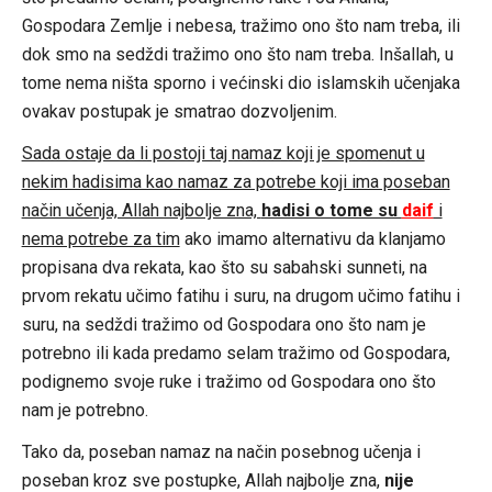
Gospodara Zemlje i nebesa, tražimo ono što nam treba, ili
dok smo na sedždi tražimo ono što nam treba. Inšallah, u
tome nema ništa sporno i većinski dio islamskih učenjaka
ovakav postupak je smatrao dozvoljenim.
Sada ostaje da li postoji taj namaz koji je spomenut u
nekim hadisima kao namaz za potrebe koji ima poseban
način učenja, Allah najbolje zna,
hadisi o tome su
daif
i
nema potrebe za tim
ako imamo alternativu da klanjamo
propisana dva rekata, kao što su sabahski sunneti, na
prvom rekatu učimo fatihu i suru, na drugom učimo fatihu i
suru, na sedždi tražimo od Gospodara ono što nam je
potrebno ili kada predamo selam tražimo od Gospodara,
podignemo svoje ruke i tražimo od Gospodara ono što
nam je potrebno.
Tako da, poseban namaz na način posebnog učenja i
poseban kroz sve postupke, Allah najbolje zna,
nije