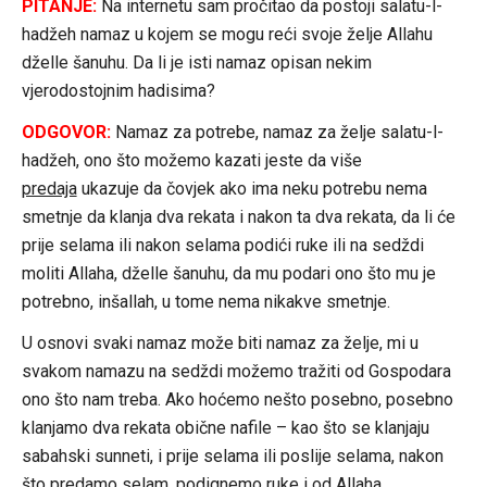
PITANJE:
Na internetu sam pročitao da postoji salatu-l-
hadžeh namaz u kojem se mogu reći svoje želje Allahu
dželle šanuhu. Da li je isti namaz opisan nekim
vjerodostojnim hadisima?
ODGOVOR:
Namaz
za potrebe, namaz za želje salatu-l-
hadžeh, ono što možemo kazati jeste da više
predaja
ukazuje da čovjek ako ima neku potrebu nema
smetnje da klanja dva rekata i nakon ta dva rekata, da li će
prije selama ili nakon selama podići ruke ili na sedždi
moliti Allaha, dželle šanuhu, da mu podari ono što mu je
potrebno, inšallah, u tome nema nikakve smetnje.
U osnovi svaki namaz može biti namaz za želje, mi u
svakom namazu na sedždi možemo tražiti od Gospodara
ono što nam treba. Ako hoćemo nešto posebno, posebno
klanjamo dva rekata obične nafile – kao što se klanjaju
sabahski sunneti, i prije selama ili poslije selama, nakon
što predamo selam, podignemo ruke i od Allaha,