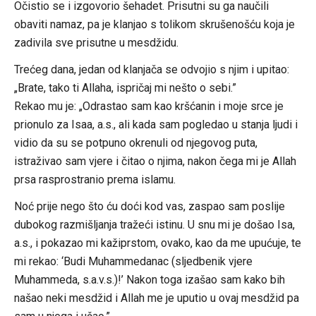
Očistio se i izgovorio šehadet. Prisutni su ga naučili
obaviti namaz, pa je klanjao s tolikom skrušenošću koja je
zadivila sve prisutne u mesdžidu.
Trećeg dana, jedan od klanjača se odvojio s njim i upitao:
„Brate, tako ti Allaha, ispričaj mi nešto o sebi.”
Rekao mu je: „Odrastao sam kao kršćanin i moje srce je
prionulo za Isaa, a.s., ali kada sam pogledao u stanja ljudi i
vidio da su se potpuno okrenuli od njegovog puta,
istraživao sam vjere i čitao o njima, nakon čega mi je Allah
prsa rasprostranio prema islamu.
Noć prije nego što ću doći kod vas, zaspao sam poslije
dubokog razmišljanja tražeći istinu. U snu mi je došao Isa,
a.s., i pokazao mi kažiprstom, ovako, kao da me upućuje, te
mi rekao: ‘Budi Muhammedanac (sljedbenik vjere
Muhammeda, s.a.v.s.)!’ Nakon toga izašao sam kako bih
našao neki mesdžid i Allah me je uputio u ovaj mesdžid pa