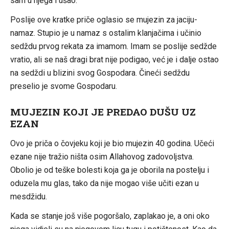
sam u njega i ušao.”
Poslije ove kratke priče oglasio se mujezin za jaciju-
namaz. Stupio je u namaz s ostalim klanjačima i učinio
sedždu prvog rekata za imamom. Imam se poslije sedžde
vratio, ali se naš dragi brat nije podigao, već je i dalje ostao
na sedždi u blizini svog Gospodara. Čineći sedždu
preselio je svome Gospodaru.
MUJEZIN KOJI JE PREDAO DUŠU UZ
EZAN
Ovo je priča o čovjeku koji je bio mujezin 40 godina. Učeći
ezane nije tražio ništa osim Allahovog zadovoljstva.
Obolio je od teške bolesti koja ga je oborila na postelju i
oduzela mu glas, tako da nije mogao više učiti ezan u
mesdžidu.
Kada se stanje još više pogoršalo, zaplakao je, a oni oko