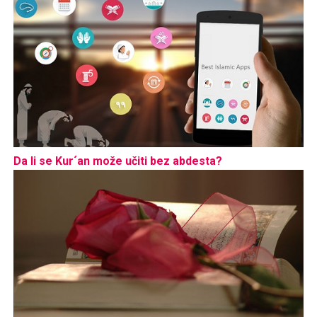
Da li se Kur´an može učiti bez abdesta?