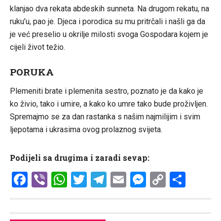
klanjao dva rekata abdeskih sunneta. Na drugom rekatu, na
ruku’u, pao je. Djeca i porodica su mu pritrčali i našli ga da
je već preselio u okrilje milosti svoga Gospodara kojem je
cijeli život težio.
PORUKA
Plemeniti brate i plemenita sestro, poznato je da kako je
ko živio, tako i umire, a kako ko umre tako bude proživljen.
Spremajmo se za dan rastanka s našim najmilijim i svim
ljepotama i ukrasima ovog prolaznog svijeta.
Podijeli sa drugima i zaradi sevap:
Facebook
Viber
WhatsApp
Twitter
Telegram
Email
Messenge
Copy
Shar
Link