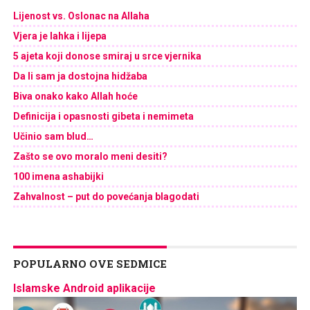
Lijenost vs. Oslonac na Allaha
Vjera je lahka i lijepa
5 ajeta koji donose smiraj u srce vjernika
Da li sam ja dostojna hidžaba
Biva onako kako Allah hoće
Definicija i opasnosti gibeta i nemimeta
Učinio sam blud…
Zašto se ovo moralo meni desiti?
100 imena ashabijki
Zahvalnost – put do povećanja blagodati
POPULARNO OVE SEDMICE
Islamske Android aplikacije