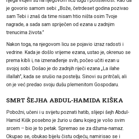
njega vidjeli su na njegovom licu tugu i potištenost. Kao da
je govorio samom sebi: „Bože, četrdeset godina pozivao
sam Tebi i znaš da time nisam htio ništa osim Tvoje
nagrade, a sada sam spriječen od ezana u zadnjim
trenucima života.”
Nakon toga, na njegovom licu se pojavio izraz radosti i
vedrine. Kada je došlo vrijeme ezana, ustao je, okrenuo se
prema kibli i, na iznenađenje svih, počeo učiti ezan u
svojoj sobi. Došao je do zadnjih riječi ezana „La ilahe
illallah”, kada se srušio na postelju. Sinovi su pritrčali, ali
on je već predao svoju dušu plemenitom Gospodaru.
SMRT ŠEJHA ABDUL-HAMIDA KIŠKA
Pobožni, učeni i u svijetu poznati hatib, slijepi šejh Abdul-
Hamid Kišk posebno je žurio u danu kojeg je volio svim
srcem – bio je to petak. Spremao se za džuma-namaz.
Okupao se, obukao bijelu čistu odjeću, namirisao se i