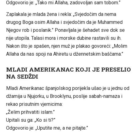
Odgovorio je: „Tako mi Allaha, zadovoljan sam tobom.”
Zaplakala je mlada žena i rekla: „Svjedočim da nema
drugog Boga osim Allaha i svjedočim da je Muhammed
Njegov rob i poslanik.” Ponavljala je šehadet sve dok se
nije utopila. Talasi mora i morske dubine rastavili su ih.
Nakon što je spašen, njen muž je plakao govoreći: „Molim
Allaha da nas spoji na Ahiretu u džennetskim baščama.”
MLADI AMERIKANAC KOJI JE PRESELIO
NA SEDŽDI
Mladi Amerikanac španjolskog porijekla ušao je u jednu od
džamija u Njujorku, u Brooklynu, poslije sabah-namaza i
rekao prisutnim vjernicima:
„Želim prihvatiti islam.”
Upitali su ga: „Ko si ti?”
Odgovorio je: „Uputite me, a ne pitajte.”