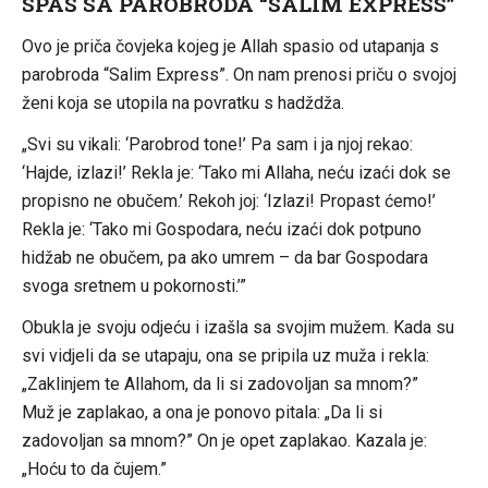
SPAS SA PAROBRODA “SALIM EXPRESS”
Ovo je priča čovjeka kojeg je Allah spasio od utapanja s
parobroda “Salim Express”. On nam prenosi priču o svojoj
ženi koja se utopila na povratku s hadždža.
„Svi su vikali: ‘Parobrod tone!’ Pa sam i ja njoj rekao:
‘Hajde, izlazi!’ Rekla je: ‘Tako mi Allaha, neću izaći dok se
propisno ne obučem.’ Rekoh joj: ‘Izlazi! Propast ćemo!’
Rekla je: ‘Tako mi Gospodara, neću izaći dok potpuno
hidžab ne obučem, pa ako umrem – da bar Gospodara
svoga sretnem u pokornosti.’”
Obukla je svoju odjeću i izašla sa svojim mužem. Kada su
svi vidjeli da se utapaju, ona se pripila uz muža i rekla:
„Zaklinjem te Allahom, da li si zadovoljan sa mnom?”
Muž je zaplakao, a ona je ponovo pitala: „Da li si
zadovoljan sa mnom?” On je opet zaplakao. Kazala je:
„Hoću to da čujem.”